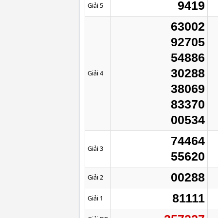
9419
Giải 5
63002
92705
54886
30288
Giải 4
38069
83370
00534
74464
Giải 3
55620
00288
Giải 2
81111
Giải 1