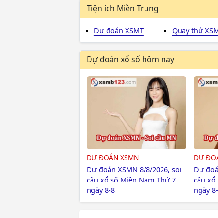
Tiện ích Miền Trung
Dự đoán XSMT
Quay thử XS
Dự đoán xổ số hôm nay
DỰ ĐOÁN XSMN
DỰ ĐO
Dự đoán XSMN 8/8/2026, soi
Dự đoá
cầu xổ số Miền Nam Thứ 7
cầu xổ
ngày 8-8
ngày 8