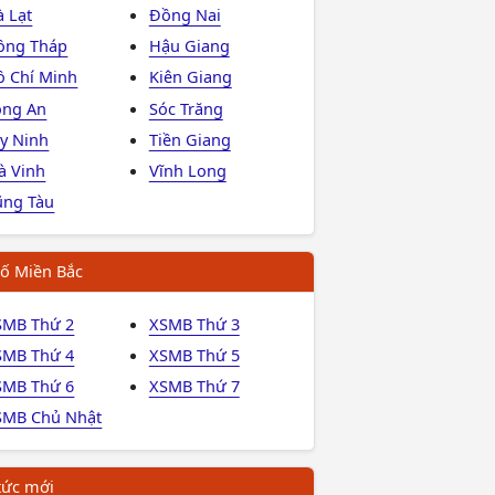
à Lạt
Đồng Nai
ồng Tháp
Hậu Giang
ồ Chí Minh
Kiên Giang
ong An
Sóc Trăng
ây Ninh
Tiền Giang
à Vinh
Vĩnh Long
ũng Tàu
số Miền Bắc
SMB Thứ 2
XSMB Thứ 3
SMB Thứ 4
XSMB Thứ 5
SMB Thứ 6
XSMB Thứ 7
SMB Chủ Nhật
tức mới