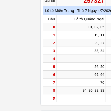
257327
Giải ĐB
Lô tô Miền Trung - Thứ 7 Ngày 4/7/202
Đầu
Lô tô Quảng Ngãi
0
01, 02, 05
1
19, 11
2
20, 27
3
33, 34
4
5
56, 50
6
69, 64
7
70
8
84, 86, 88, 88
9