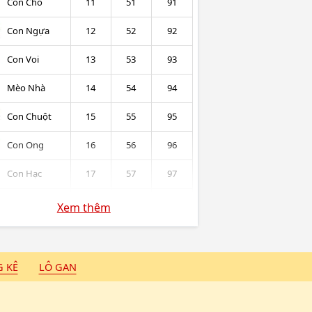
Con Chó
11
51
91
Con Ngựa
12
52
92
Con Voi
13
53
93
Mèo Nhà
14
54
94
Con Chuột
15
55
95
Con Ong
16
56
96
Con Hạc
17
57
97
Mèo Rừng
18
58
98
Xem thêm
Con Bướm
19
59
99
Con Rết
19
60
 KÊ
LÔ GAN
Cô Gái
21
61