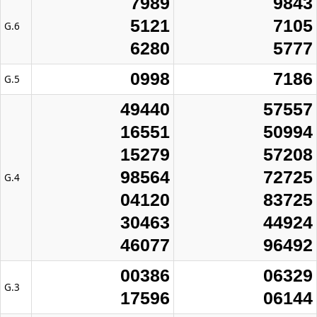
7989
9843
5121
7105
G.6
6280
5777
0998
7186
G.5
49440
57557
16551
50994
15279
57208
98564
72725
G.4
04120
83725
30463
44924
46077
96492
00386
06329
G.3
17596
06144