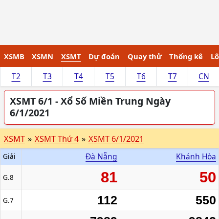
XSMB
XSMN
XSMT
Dự đoán
Quay thử
Thống kê
Lô
T2
T3
T4
T5
T6
T7
CN
XSMT 6/1 - Xổ Số Miền Trung Ngày
6/1/2021
XSMT
»
XSMT Thứ 4
»
XSMT 6/1/2021
Đà Nẵng
Khánh Hòa
Giải
81
50
G.8
112
550
G.7