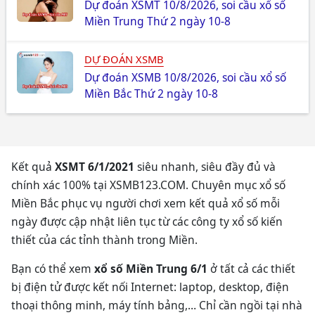
Dự đoán XSMT 10/8/2026, soi cầu xổ số
Miền Trung Thứ 2 ngày 10-8
DỰ ĐOÁN XSMB
Dự đoán XSMB 10/8/2026, soi cầu xổ số
Miền Bắc Thứ 2 ngày 10-8
Kết quả
XSMT 6/1/2021
siêu nhanh, siêu đầy đủ và
chính xác 100% tại XSMB123.COM. Chuyên mục xổ số
Miền Bắc phục vụ người chơi xem kết quả xổ số mỗi
ngày được cập nhật liên tục từ các công ty xổ số kiến
thiết của các tỉnh thành trong Miền.
Bạn có thể xem
xổ số Miền Trung 6/1
ở tất cả các thiết
bị điện tử được kết nối Internet: laptop, desktop, điện
thoại thông minh, máy tính bảng,… Chỉ cần ngồi tại nhà