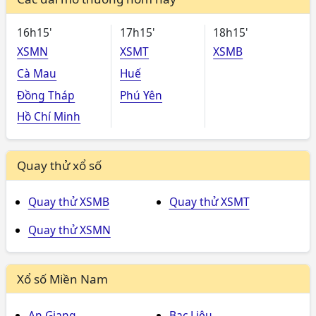
16h15'
17h15'
18h15'
XSMN
XSMT
XSMB
Cà Mau
Huế
Đồng Tháp
Phú Yên
Hồ Chí Minh
Quay thử xổ số
Quay thử XSMB
Quay thử XSMT
Quay thử XSMN
Xổ số Miền Nam
An Giang
Bạc Liêu