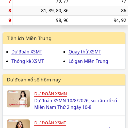
7
79, 77
77
8
81, 89, 80, 86
86
9
98, 96
94, 92
Tiện ích Miền Trung
Dự đoán XSMT
Quay thử XSMT
Thống kê XSMT
Lô gan Miền Trung
Dự đoán xổ số hôm nay
DỰ ĐOÁN XSMN
Dự đoán XSMN 10/8/2026, soi cầu xổ số
Miền Nam Thứ 2 ngày 10-8
DỰ ĐOÁN XSMT