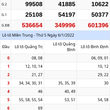
99508
41885
10622
G.2
25108
54197
50377
G.1
536654
349996
601396
G.ĐB
Lô tô Miền Trung - Thứ 5 Ngày 6/1/2022
Lô tô Quảng
Đầu
Lô tô Quảng Trị
Lô tô Bình Định
Bình
0
08, 08
06, 09, 01
1
12, 10, 14
10, 12
2
21, 27
29, 22
3
34, 34, 30, 31
35, 35, 39
30
4
46
40, 49
5
55, 58, 55, 54
53, 51
54, 58
6
69