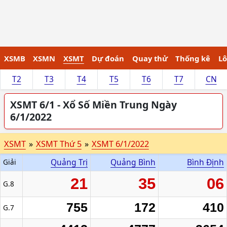
XSMB
XSMN
XSMT
Dự đoán
Quay thử
Thống kê
Lô
T2
T3
T4
T5
T6
T7
CN
XSMT 6/1 - Xổ Số Miền Trung Ngày
6/1/2022
XSMT
»
XSMT Thứ 5
»
XSMT 6/1/2022
Quảng Trị
Quảng Bình
Bình Định
Giải
21
35
06
G.8
755
172
410
G.7