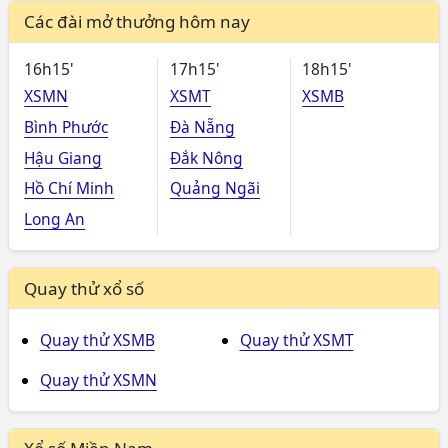
Các đài mở thưởng hôm nay
16h15'
17h15'
18h15'
XSMN
XSMT
XSMB
Bình Phước
Đà Nẵng
Hậu Giang
Đắk Nông
Hồ Chí Minh
Quảng Ngãi
Long An
Quay thử xổ số
Quay thử XSMB
Quay thử XSMT
Quay thử XSMN