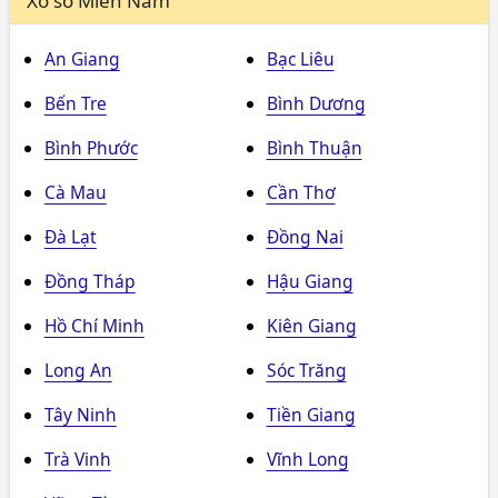
Xổ số Miền Nam
An Giang
Bạc Liêu
Bến Tre
Bình Dương
Bình Phước
Bình Thuận
Cà Mau
Cần Thơ
Đà Lạt
Đồng Nai
Đồng Tháp
Hậu Giang
Hồ Chí Minh
Kiên Giang
Long An
Sóc Trăng
Tây Ninh
Tiền Giang
Trà Vinh
Vĩnh Long