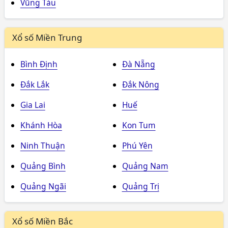
Vũng Tàu
Xổ số Miền Trung
Bình Định
Đà Nẵng
Đắk Lắk
Đắk Nông
Gia Lai
Huế
Khánh Hòa
Kon Tum
Ninh Thuận
Phú Yên
Quảng Bình
Quảng Nam
Quảng Ngãi
Quảng Trị
Xổ số Miền Bắc