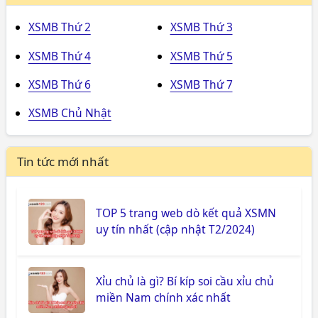
XSMB Thứ 2
XSMB Thứ 3
XSMB Thứ 4
XSMB Thứ 5
XSMB Thứ 6
XSMB Thứ 7
XSMB Chủ Nhật
Tin tức mới nhất
TOP 5 trang web dò kết quả XSMN
uy tín nhất (cập nhật T2/2024)
Xỉu chủ là gì? Bí kíp soi cầu xỉu chủ
miền Nam chính xác nhất