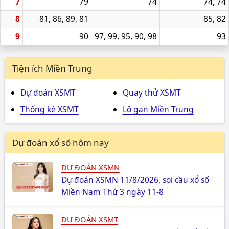
7
79
74
74, 74
8
81, 86, 89, 81
85, 82
9
90
97, 99, 95, 90, 98
93
Tiện ích Miền Trung
Dự đoán XSMT
Quay thử XSMT
Thống kê XSMT
Lô gan Miền Trung
Dự đoán xổ số hôm nay
DỰ ĐOÁN XSMN
Dự đoán XSMN 11/8/2026, soi cầu xổ số
Miền Nam Thứ 3 ngày 11-8
DỰ ĐOÁN XSMT