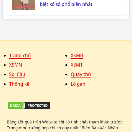
biệt xổ số phổ biến nhất
Trang chủ
XSMB
XSMN
XSMT
Soi Cầu
Quay thử
Thống kê
Lô gan
Bảng kết quả trên Website chỉ có tính chất tham khảo trước:
Trong mọi trường hợp chỉ có duy nhất "Biên Bản Xác Nhận