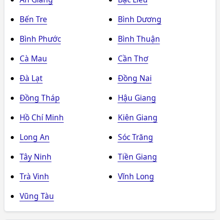
Bến Tre
Bình Dương
Bình Phước
Bình Thuận
Cà Mau
Cần Thơ
Đà Lạt
Đồng Nai
Đồng Tháp
Hậu Giang
Hồ Chí Minh
Kiên Giang
Long An
Sóc Trăng
Tây Ninh
Tiền Giang
Trà Vinh
Vĩnh Long
Vũng Tàu