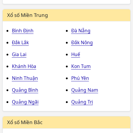
Xổ số Miền Trung
Bình Định
Đà Nẵng
Đắk Lắk
Đắk Nông
Gia Lai
Huế
Khánh Hòa
Kon Tum
Ninh Thuận
Phú Yên
Quảng Bình
Quảng Nam
Quảng Ngãi
Quảng Trị
Xổ số Miền Bắc