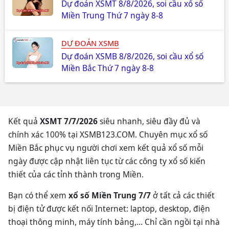
Dự đoán XSMT 8/8/2026, soi cầu xổ số
Miền Trung Thứ 7 ngày 8-8
DỰ ĐOÁN XSMB
Dự đoán XSMB 8/8/2026, soi cầu xổ số
Miền Bắc Thứ 7 ngày 8-8
Kết quả
XSMT 7/7/2026
siêu nhanh, siêu đầy đủ và
chính xác 100% tại XSMB123.COM. Chuyên mục xổ số
Miền Bắc phục vụ người chơi xem kết quả xổ số mỗi
ngày được cập nhật liên tục từ các công ty xổ số kiến
thiết của các tỉnh thành trong Miền.
Bạn có thể xem
xổ số Miền Trung 7/7
ở tất cả các thiết
bị điện tử được kết nối Internet: laptop, desktop, điện
thoại thông minh, máy tính bảng,… Chỉ cần ngồi tại nhà