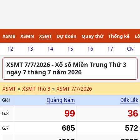
XSMB
XSMN
XSMT
Dự đoán
Quay thử
Thống kê
Lô
T2
T3
T4
T5
T6
T7
CN
XSMT 7/7/2026 - Xổ số Miền Trung Thứ 3
ngày 7 tháng 7 năm 2026
XSMT
»
XSMT Thứ 3
»
XSMT 7/7/2026
Quảng Nam
Đắk Lắk
Giải
99
36
G.8
685
572
G.7