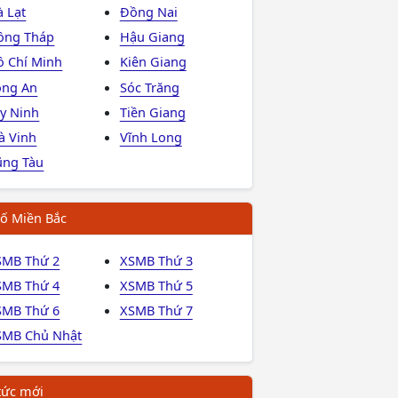
à Lạt
Đồng Nai
ồng Tháp
Hậu Giang
ồ Chí Minh
Kiên Giang
ong An
Sóc Trăng
ây Ninh
Tiền Giang
à Vinh
Vĩnh Long
ũng Tàu
số Miền Bắc
SMB Thứ 2
XSMB Thứ 3
SMB Thứ 4
XSMB Thứ 5
SMB Thứ 6
XSMB Thứ 7
SMB Chủ Nhật
tức mới