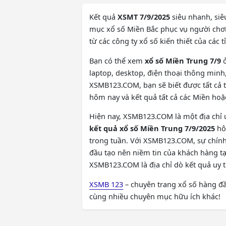
Kết quả
XSMT 7/9/2025
siêu nhanh, siê
mục xổ số Miền Bắc phục vụ người chơi
từ các công ty xổ số kiến thiết của các 
Bạn có thể xem
xổ số Miền Trung 7/9
ở
laptop, desktop, điện thoại thông minh,
XSMB123.COM, bạn sẽ biết được tất cả
hôm nay và kết quả tất cả các Miền hoặ
Hiện nay, XSMB123.COM là một địa chỉ 
kết quả xổ số Miền Trung 7/9/2025
hô
trong tuần. Với XSMB123.COM, sự chính
đầu tạo nên niềm tin của khách hàng tạ
XSMB123.COM là địa chỉ dò kết quả uy 
XSMB 123
– chuyên trang xổ số hàng đầ
cùng nhiều chuyên mục hữu ích khác!