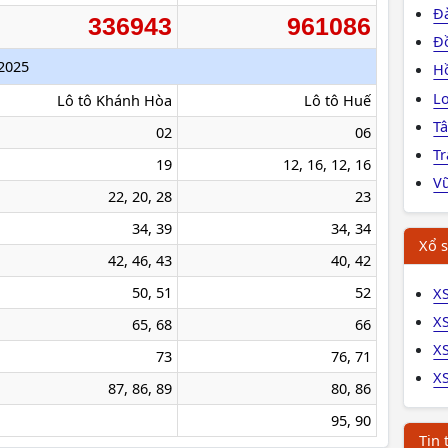
Đ
336943
961086
Đ
/2025
H
L
Lô tô Khánh Hòa
Lô tô Huế
T
02
06
Tr
19
12, 16, 12, 16
V
22, 20, 28
23
34, 39
34, 34
Xổ 
42, 46, 43
40, 42
50, 51
52
X
X
65, 68
66
X
73
76, 71
X
87, 86, 89
80, 86
95, 90
Tin 