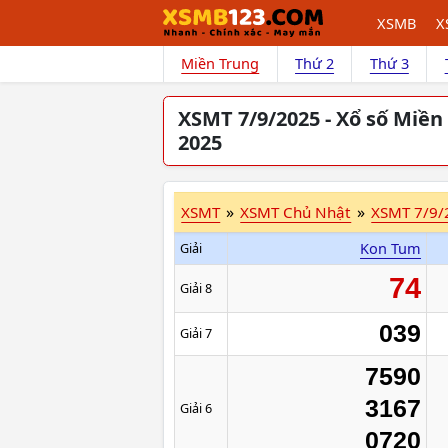
XSMB
X
Miền Trung
Thứ 2
Thứ 3
XSMT 7/9/2025 - Xổ số Miề
2025
»
»
XSMT
XSMT Chủ Nhật
XSMT 7/9/
Kon Tum
Giải
74
Giải 8
039
Giải 7
7590
3167
Giải 6
0720