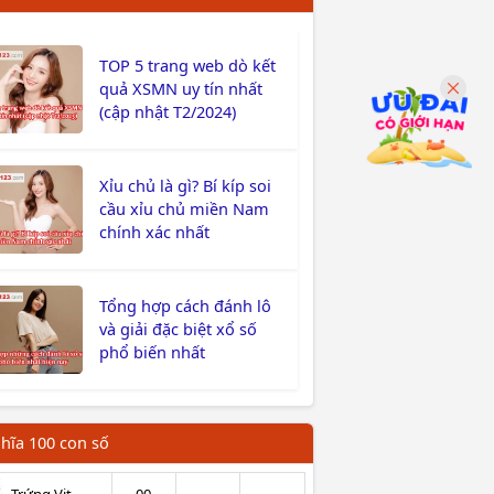
TOP 5 trang web dò kết
quả XSMN uy tín nhất
(cập nhật T2/2024)
Xỉu chủ là gì? Bí kíp soi
cầu xỉu chủ miền Nam
chính xác nhất
Tổng hợp cách đánh lô
và giải đặc biệt xổ số
phổ biến nhất
hĩa 100 con số
Trứng Vịt
00