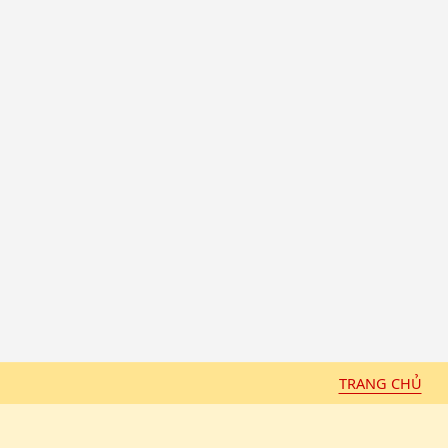
TRANG CHỦ