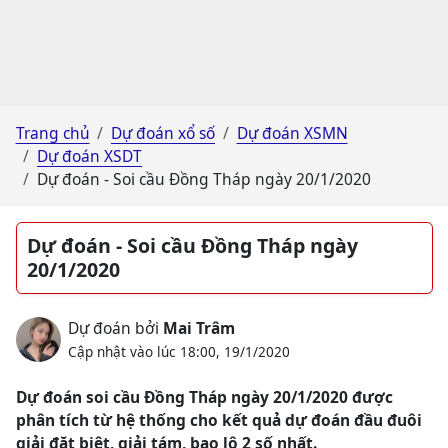
Trang chủ
Dự đoán xổ số
Dự đoán XSMN
Dự đoán XSDT
Dự đoán - Soi cầu Đồng Tháp ngày 20/1/2020
Dự đoán - Soi cầu Đồng Tháp ngày
20/1/2020
Dự đoán bởi
Mai Trâm
Cập nhật vào lúc 18:00, 19/1/2020
Dự đoán soi cầu Đồng Tháp ngày 20/1/2020 được
phân tích từ hệ thống cho kết quả dự đoán đầu đuôi
giải đặt biệt, giải tám, bao lô 2 số nhất.