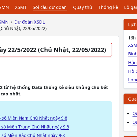
SMN
XSMT
Soi cầu dự đoán
Quay thử
Thống kê
Lô ga
XSMN
Dự đoán XSDL
Lịc
(Chủ Nhật, 22/05/2022)
16h
XS
y 22/5/2022 (Chủ Nhật, 22/05/2022)
Bìn
Hậu
Hồ 
Lon
2 từ hệ thống Data thống kê siêu khủng cho kết
 cao nhất.
Qua
Q
ổ số Miền Nam Chủ Nhật ngày 9-8
Q
 số Miền Trung Chủ Nhật ngày 9-8
 số Miền Bắc Chủ Nhật ngày 9-8