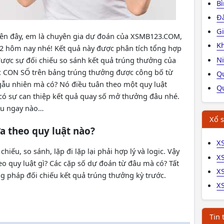
B
Đ
Gi
trên đây, em là chuyên gia dự đoán của XSMB123.COM,
K
 hôm nay nhé! Kết quả này được phân tích tổng hợp
N
được sự đối chiếu so sánh kết quả trúng thưởng của
các CON SỐ trên bảng trúng thưởng được công bố từ
Q
ẫu nhiên mà có? Nó điều tuân theo một quy luật
Q
 có sự can thiệp kết quả quay số mở thưởng đâu nhé.
iểu ngay nào…
Xổ 
 theo quy luật nào?
X
hiếu, so sánh, lặp đi lặp lại phải hợp lý và logic. Vậy
X
o quy luật gì? Các cặp số dự đoán từ đâu mà có? Tất
X
 pháp đối chiếu kết quả trúng thưởng kỳ trước.
X
Tin 