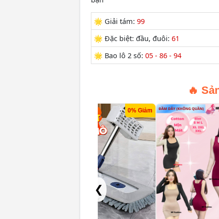
🌟 Giải tám:
99
🌟 Đặc biệt: đầu, đuôi:
61
🌟 Bao lô 2 số:
05 - 86 - 94
🔥 Sả
64% Giảm
0% Giảm
❮