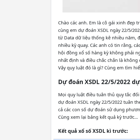
Chào các anh. Em là cô gái xinh đẹp 
cùng em dự đoán XSDL ngày 22/5/2022
từ Data dữ liệu thống kê nhiều năm, 
nhiều kỳ quay. Các anh có tin rằng, 
hội đồng xổ số hàng kỳ không phải ng
nhất định và điều chắc chắn là không
Vậy quy luật đó là gì? Cùng em tìm h
Dự đoán XSDL 22/5/2022 dựa
Mọi quy luật điều tuân thủ quy tắc đối c
dự đoán XSDL ngày 22/5/2022 tuân the
cả các con số dự đoán sử dụng phương
Cùng xem lại bảng kết quả kỳ trước…
Kết quả xổ số XSDL kì trước: