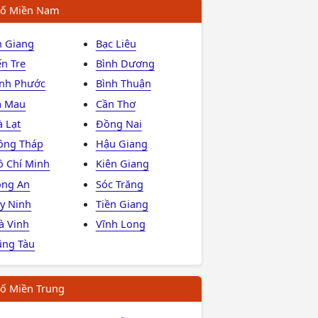
số Miền Nam
n Giang
Bạc Liêu
n Tre
Bình Dương
ình Phước
Bình Thuận
à Mau
Cần Thơ
à Lạt
Đồng Nai
ồng Tháp
Hậu Giang
ồ Chí Minh
Kiên Giang
ong An
Sóc Trăng
ây Ninh
Tiền Giang
à Vinh
Vĩnh Long
ũng Tàu
số Miền Trung