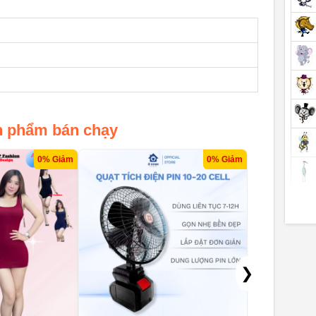
n phẩm bán chạy
0% Giảm
0% Giảm
❯