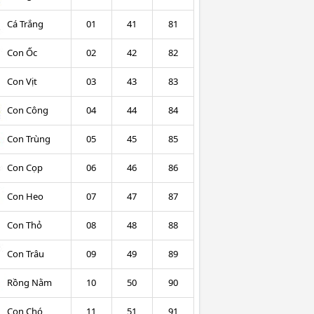
Cá Trắng
01
41
81
Con Ốc
02
42
82
Con Vịt
03
43
83
Con Công
04
44
84
Con Trùng
05
45
85
Con Cọp
06
46
86
Con Heo
07
47
87
Con Thỏ
08
48
88
Con Trâu
09
49
89
Rồng Nằm
10
50
90
Con Chó
11
51
91