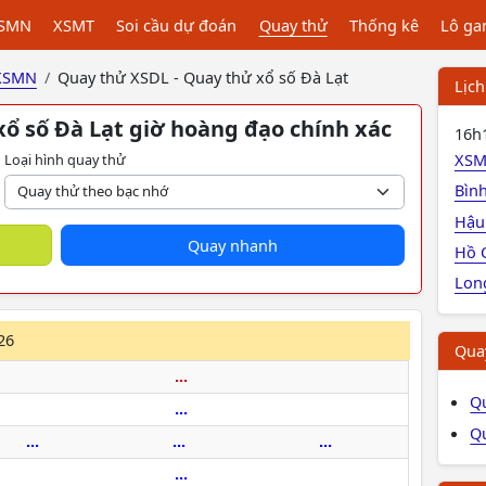
SMN
XSMT
Soi cầu dự đoán
Quay thử
Thống kê
Lô ga
 XSMN
Quay thử XSDL - Quay thử xổ số Đà Lạt
Lịc
ổ số Đà Lạt giờ hoàng đạo chính xác
16h
XS
Loại hình quay thử
Bìn
Hậu
Quay nhanh
Hồ 
Lon
26
Qua
...
Q
...
Q
...
...
...
...