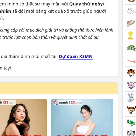
xem mình có thật sự may mắn với
Quay thử ngày/
nhiên
sẽ đổi mới bảng kết quả xổ trước giúp người
ất.
ung cấp với mục đích giải trí và không thể thực hiện lãnh
c trước lựa chọn bản thân và quyết định chốt số dự
gia thẩm định mới nhất tại:
Dự đoán XSMN
n tay!