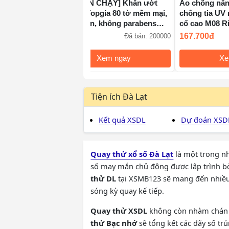
 10-20 Cell
[TOP BÁN CHẠY] Khăn ướt
Áo chống nắn
12H Mini Gọn
cao cấp Topgia 80 tờ mềm mại,
chống tia UV
 Lợi Đa Năng
không cồn, không parabens
cổ cao M08 R
dành cho mẹ và bé
29.000đ
167.700đ
Đã bán: 496
Đã bán: 200000
ay
Xem ngay
Xe
Tiện ích Đà Lạt
Kết quả XSDL
Dự đoán XSD
Quay thử xổ số Đà Lạt
là một trong n
số may mắn chủ động được lập trình bở
thử DL
tại XSMB123 sẽ mang đến nhiều 
sóng kỳ quay kế tiếp.
Quay thử XSDL
không còn nhàm chán k
thử Bạc nhớ
sẽ tổng kết các dãy số tr