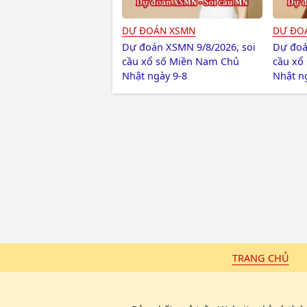
DỰ ĐOÁN XSMN
DỰ ĐO
Dự đoán XSMN 9/8/2026, soi
Dự đoá
cầu xổ số Miền Nam Chủ
cầu xổ
Nhật ngày 9-8
Nhật n
TRANG CHỦ