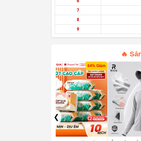
6
7
8
9
🔥 Sả
0% Giảm
64% Giảm
❮