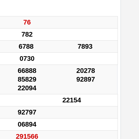
76
782
6788
7893
0730
66888
20278
85829
92897
22094
22154
92797
06894
291566