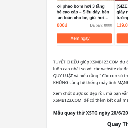
phone TPU hoa tiết
Bể bơi phao bơm hơi 3 tầng
[SIZ
asic
cho bé cao cấp – Siêu dày, bền
giấy 
/8/plus/x/xs/11/12/13/14/15/16/pro/max/plus/promax
đẹp, an toàn cho bé, giữ hơi
tường
se A3-7
lâu, rộng rãi
mịn
189.000đ
119.
Đã bán: 100000
Đã bán: 8000
Xem ngay
Xem ngay
TUYỆT CHIÊU giúp XSMB123.COM dự đoá
luôn cao nhất so với các website dự đ
QUY LUẬT và hiểu rằng “ Các con số t
KHỦNG cùng hệ thống máy tính MẠNH,
Xem chốt được số đẹp rồi, mà bạn vẫ
XSMB123.COM, để có thêm kết quả ma
Mẫu quay thử XSTG ngày 20/6/2
Quay Th