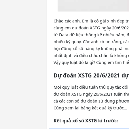
Chào các anh. Em là cô gái xinh đẹp 
cùng em dự đoán XSTG ngày 20/6/2021
từ Data dữ liệu thống kê nhiều năm, 
nhiều kỳ quay. Các anh có tin rằng, 
hội đồng xổ số hàng kỳ không phải ng
nhất định và điều chắc chắn là không
Vậy quy luật đó là gì? Cùng em tìm h
Dự đoán XSTG 20/6/2021 dựa
Mọi quy luật điều tuân thủ quy tắc đối c
dự đoán XSTG ngày 20/6/2021 tuân the
cả các con số dự đoán sử dụng phương
Cùng xem lại bảng kết quả kỳ trước…
Kết quả xổ số XSTG kì trước: