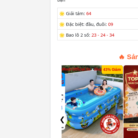
🌟 Giải tám:
64
🌟 Đặc biệt: đầu, đuôi:
09
🌟 Bao lô 2 số:
23 - 24 - 34
🔥 Sả
16% Giảm
43% Giảm
❮