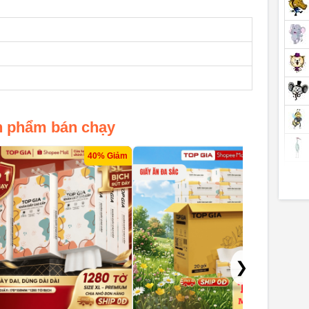
n phẩm bán chạy
40% Giảm
48% Giảm
❯