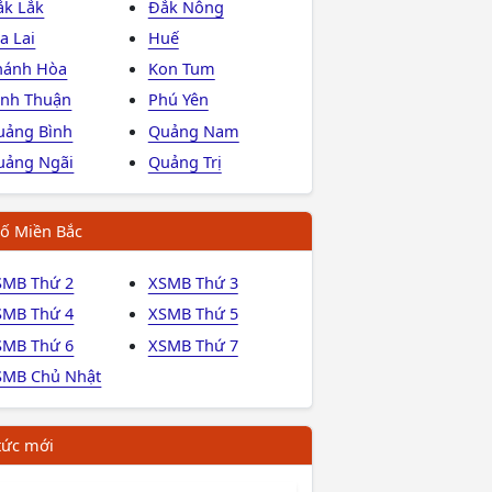
ắk Lắk
Đắk Nông
a Lai
Huế
hánh Hòa
Kon Tum
inh Thuận
Phú Yên
uảng Bình
Quảng Nam
uảng Ngãi
Quảng Trị
số Miền Bắc
SMB Thứ 2
XSMB Thứ 3
SMB Thứ 4
XSMB Thứ 5
SMB Thứ 6
XSMB Thứ 7
SMB Chủ Nhật
tức mới