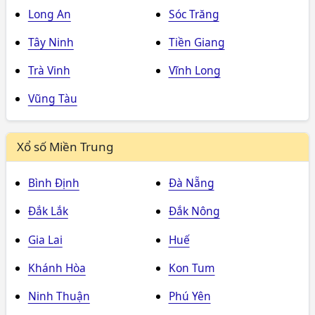
Long An
Sóc Trăng
Tây Ninh
Tiền Giang
Trà Vinh
Vĩnh Long
Vũng Tàu
Xổ số Miền Trung
Bình Định
Đà Nẵng
Đắk Lắk
Đắk Nông
Gia Lai
Huế
Khánh Hòa
Kon Tum
Ninh Thuận
Phú Yên