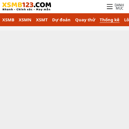
DANH
MỤC
XSMB
XSMN
XSMT
Dự đoán
Quay thử
Thống kê
Lô