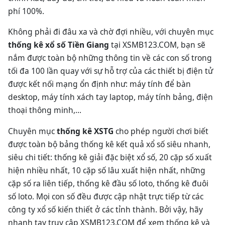
phí 100%.
Không phải đi đâu xa và chờ đợi nhiều, với chuyên mục
thống kê xổ số Tiền Giang
tại XSMB123.COM, bạn sẽ
nắm được toàn bộ những thông tin về các con số trong
tối đa 100 lần quay với sự hỗ trợ của các thiết bị điện tử
được kết nối mạng ổn định như: máy tính để bàn
desktop, máy tính xách tay laptop, máy tính bảng, điện
thoại thông minh,...
Chuyên mục
thống kê XSTG
cho phép người chơi biết
được toàn bộ bảng thống kê kết quả xổ số siêu nhanh,
siêu chi tiết: thống kê giải đặc biệt xổ số, 20 cặp số xuất
hiện nhiều nhất, 10 cặp số lâu xuất hiện nhất, những
cặp số ra liên tiếp, thống kê đầu số loto, thống kê đuôi
số loto. Mọi con số đều được cập nhật trực tiếp từ các
công ty xổ số kiến thiết ở các tỉnh thành. Bởi vậy, hãy
nhanh tay truy cập XSMB123.COM để xem thống kê và