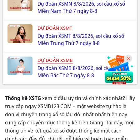
Dự đoán XSMN 8/8/2026, soi cầu xổ số
Miền Nam Thứ 7 ngày 8-8
DỰ ĐOÁN XSMT
Dự đoán XSMT 8/8/2026, soi cầu xổ số
Miền Trung Thứ 7 ngày 8-8
DỰ ĐOÁN XSMB
Dự đoán XSMB 8/8/2026, soi cầu xổ số
Miền Bắc Thứ 7 ngày 8-8
Thống kê XSTG
xem ở đâu uy tín và chính xác nhất? Hãy
truy cập ngay XSMB123.COM – một website tự hào là
đơn vị chuyên trang xổ số lâu đời nhất nhất hiện nay
cung cấp chuyên mục thống kê Tiền Giang. Tại đây, mọi
thông tin về kết quả xổ số được thống kê một cách
chính xác, đầy đủ, chi tiết, dễ hiểu và hoàn toàn miễn