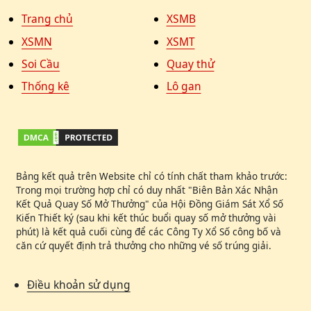
Trang chủ
XSMB
XSMN
XSMT
Soi Cầu
Quay thử
Thống kê
Lô gan
Bảng kết quả trên Website chỉ có tính chất tham khảo trước:
Trong mọi trường hợp chỉ có duy nhất "Biên Bản Xác Nhận
Kết Quả Quay Số Mở Thưởng" của Hội Đồng Giám Sát Xổ Số
Kiến Thiết ký (sau khi kết thúc buổi quay số mở thưởng vài
phút) là kết quả cuối cùng để các Công Ty Xổ Số công bố và
căn cứ quyết định trả thưởng cho những vé số trúng giải.
Điều khoản sử dụng