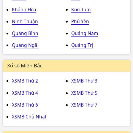
Khánh Hòa
Kon Tum
Ninh Thuận
Phú Yên
Quảng Bình
Quảng Nam
Quảng Ngãi
Quảng Trị
Xổ số Miền Bắc
XSMB Thứ 2
XSMB Thứ 3
XSMB Thứ 4
XSMB Thứ 5
XSMB Thứ 6
XSMB Thứ 7
XSMB Chủ Nhật