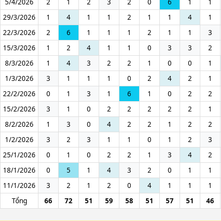
5/4/2026
2
1
2
3
2
0
6
1
1
29/3/2026
1
4
1
1
2
1
1
4
1
22/3/2026
2
6
1
1
1
2
1
1
3
15/3/2026
1
2
4
1
1
0
3
3
2
8/3/2026
1
4
3
2
2
1
0
0
1
1/3/2026
3
1
1
1
0
2
4
2
1
22/2/2026
0
1
3
1
6
1
0
2
2
15/2/2026
3
1
0
2
2
2
2
2
1
8/2/2026
1
3
0
4
2
2
1
2
2
1/2/2026
3
2
3
1
1
0
1
2
3
25/1/2026
0
1
0
2
2
1
3
4
2
18/1/2026
0
5
1
4
3
2
0
1
1
11/1/2026
3
2
1
2
0
4
1
1
1
Tổng
66
72
51
59
58
51
57
51
46