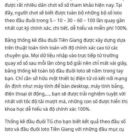
được rất nhiều dân chơi xổ số tham khảo hiện nay. Tại
đây, người chơi sẽ biết được toàn bộ những bộ số loto
theo đầu đuôi trong 5 – 10 – 30 – 60 – 100 lần quay gần
nhất cực kỳ chính xác, chi tiết, dễ hiểu và miễn phí 100%.
Bảng thống kê đầu đuôi Tiền Giang được xây dựng dựa
trên thuật toán tính toán với độ chính xác cao từ các
chuyên gia. Mọi dữ liệu nhập vào trực tiếp từ trường
quay xổ số sau mỗi lần công bố giải nên chỉ mất vài giây,
bảng thống kê toàn bộ đầu đuôi loto sẽ nằm trong tay
bạn. Chỉ cần sở hữu một thiết bị điện tử có kết nối mạng
ổn định như: máy tính để bàn desktop, máy tính bảng,
điện thoại di động,…, bạn sẽ được trải nghiệm tuyệt vời
nhất với tốc độ tải mượt mà, những con số được hiển thị
khoa học dễ hiểu và độ chính xác 100%.
Thống kê đầu đuôi TG cho bạn biết kết quả theo đầu số
loto và đầu đuôi loto Tiền Giang với những đầu mục cụ