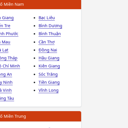
số Miền Nam
n Giang
Bạc Liêu
n Tre
Bình Dương
ình Phước
Bình Thuận
à Mau
Cần Thơ
à Lạt
Đồng Nai
ồng Tháp
Hậu Giang
ồ Chí Minh
Kiên Giang
ong An
Sóc Trăng
ây Ninh
Tiền Giang
à Vinh
Vĩnh Long
ũng Tàu
số Miền Trung