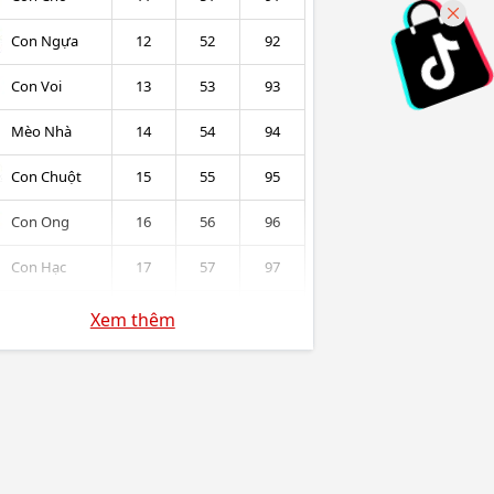
Con Ngựa
12
52
92
Con Voi
13
53
93
Mèo Nhà
14
54
94
Con Chuột
15
55
95
Con Ong
16
56
96
Con Hạc
17
57
97
Mèo Rừng
18
58
98
Xem thêm
Con Bướm
19
59
99
Con Rết
19
60
Cô Gái
21
61
Bồ Câu
22
62