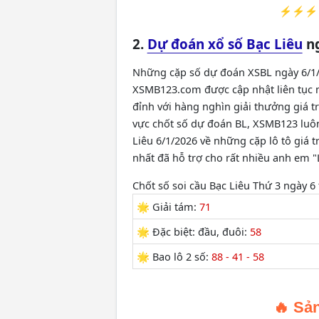
⚡⚡
2.
Dự đoán xổ số Bạc Liêu
ng
Những cặp số dự đoán XSBL ngày 6/1/2
XSMB123.com được cập nhật liên tục m
đỉnh với hàng nghìn giải thưởng giá t
vực chốt số dự đoán BL, XSMB123 luôn
Liêu 6/1/2026 về những cặp lô tô giá 
nhất đã hỗ trợ cho rất nhiều anh em
Chốt số soi cầu Bạc Liêu Thứ 3 ngày 
🌟 Giải tám:
71
🌟 Đặc biệt: đầu, đuôi:
58
🌟 Bao lô 2 số:
88 - 41 - 58
🔥 Sả