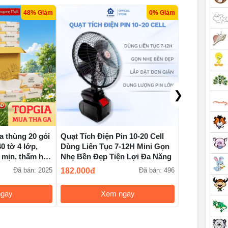
48% Giảm
0% Giảm
❯
a thùng 20 gói
Quạt Tích Điện Pin 10-20 Cell
0 tờ 4 lớp,
Dùng Liên Tục 7-12H Mini Gọn
 mịn, thấm hút
Nhẹ Bền Đẹp Tiện Lợi Đa Năng
182.000đ
Đã bán: 2025
Đã bán: 496
gay
Xem ngay