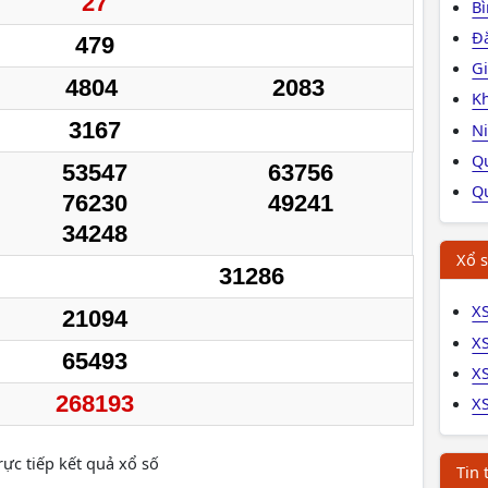
27
B
Đ
479
Gi
4804
2083
K
3167
N
Q
53547
63756
Q
76230
49241
34248
Xổ 
31286
X
21094
X
65493
X
268193
X
ực tiếp kết quả xổ số
Tin 