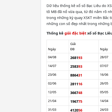
Dữ liệu thống kê xổ số Bạc Liêu do 
tô MB đã nổ vừa qua, từ đó nắm rõ nh
trong những kỳ quay XSKT miền Bắc ti
những con số đẹp nhất trong những 
Thống kê
giải đặc biệt
xổ số Bạc Liê
Giải
Ngày
ĐB
Ngày
04/08
28/07
2681
93
14/07
07/07
2583
93
23/06
16/06
8864
31
02/06
26/05
2811
16
12/05
05/05
3667
48
21/04
14/04
1967
75
31/03
24/03
4120
56