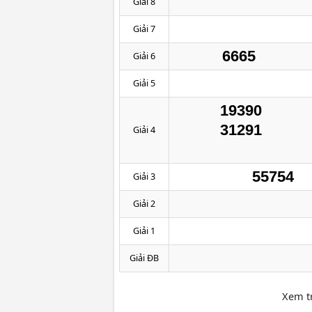
Giải 8
Giải 7
6665
Giải 6
Giải 5
19390
31291
Giải 4
55754
Giải 3
Giải 2
Giải 1
Giải ĐB
Xem tr