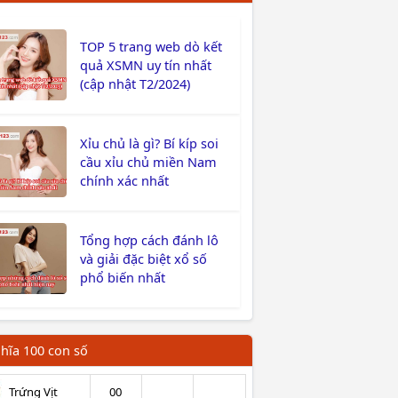
TOP 5 trang web dò kết
quả XSMN uy tín nhất
(cập nhật T2/2024)
Xỉu chủ là gì? Bí kíp soi
cầu xỉu chủ miền Nam
chính xác nhất
Tổng hợp cách đánh lô
và giải đặc biệt xổ số
phổ biến nhất
hĩa 100 con số
Trứng Vịt
00