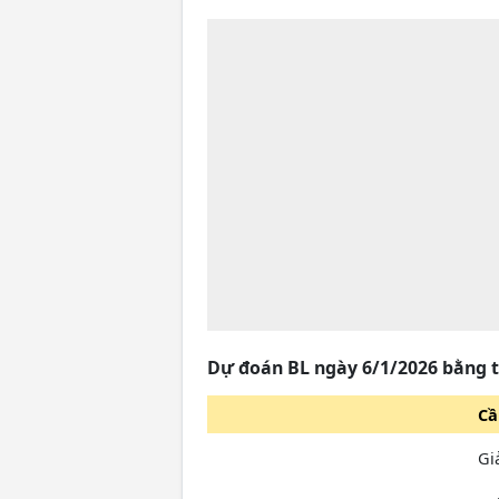
Dự đoán BL ngày 6/1/2026 bằng t
Cầ
Gi