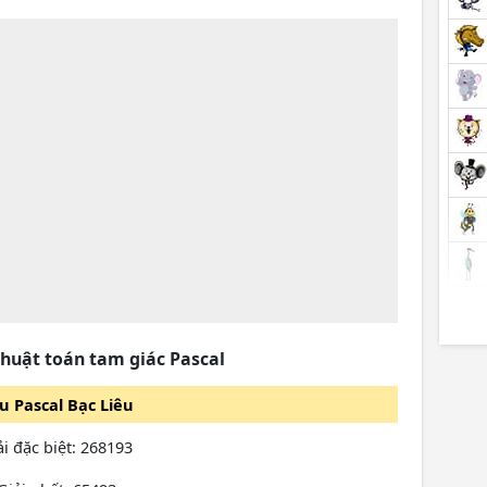
huật toán tam giác Pascal
u Pascal Bạc Liêu
ải đặc biệt:
268193