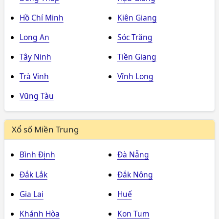
Hồ Chí Minh
Kiên Giang
Long An
Sóc Trăng
Tây Ninh
Tiền Giang
Trà Vinh
Vĩnh Long
Vũng Tàu
Xổ số Miền Trung
Bình Định
Đà Nẵng
Đắk Lắk
Đắk Nông
Gia Lai
Huế
Khánh Hòa
Kon Tum