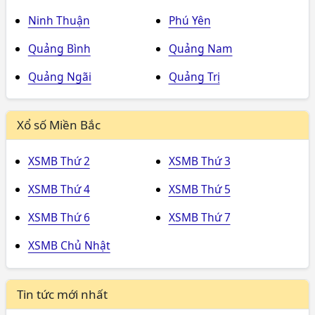
Ninh Thuận
Phú Yên
Quảng Bình
Quảng Nam
Quảng Ngãi
Quảng Trị
Xổ số Miền Bắc
XSMB Thứ 2
XSMB Thứ 3
XSMB Thứ 4
XSMB Thứ 5
XSMB Thứ 6
XSMB Thứ 7
XSMB Chủ Nhật
Tin tức mới nhất