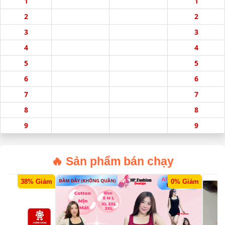
1
1
2
2
3
3
4
4
5
5
6
6
7
7
8
8
9
9
🔥 Sản phẩm bán chạy
38% Giảm
0% Giảm