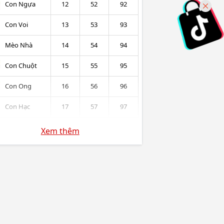
Con Ngựa
12
52
92
Con Voi
13
53
93
Mèo Nhà
14
54
94
Con Chuột
15
55
95
Con Ong
16
56
96
Con Hạc
17
57
97
Mèo Rừng
18
58
98
Xem thêm
Con Bướm
19
59
99
Con Rết
19
60
Cô Gái
21
61
Bồ Câu
22
62