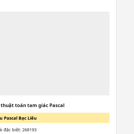
thuật toán tam giác Pascal
u Pascal Bạc Liêu
ải đặc biệt:
268193