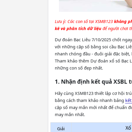
Lưu ý: Các con số tại XSMB123
không p
kê và phân tích dữ liệu
để người chơi 
Dự đoán Bạc Liêu 7/10/2025 chốt ngay
với những cặp số bằng soi cầu Bạc L
nhanh chóng đầu - đuôi giải đặc biệt, l
Tham khảo thêm Dự đoán xổ số Bạc Liê
những con số đẹp nhất.
1. Nhận định kết quả XSBL 
Hãy cùng XSMB123 thiết lập cơ hội trú
bằng cách tham khảo nhanh bảng
kết
cặp số may mắn mới nhất để chuẩn đo
may mắn nhất.
Xổ
Giải