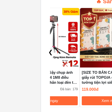
🔥 Sả
0% Giảm
38% Giảm
❮
m body
(Tặng Remote) Gậy chụp ảnh
[SIZE TO BẢN C
g mút
Selfie 4 chân A14 1M8 điều
giấy rút TOPGIA 
u nữ màu
khiển từ xa có phân loại đèn trợ
tường tiện lợi s
c bigsize
sáng Tripod chụp ảnh SPO1
mịn
155.000đ
119.000đ
Đã bán: 279
Đã bán: 179
Xem ngay
Xem n