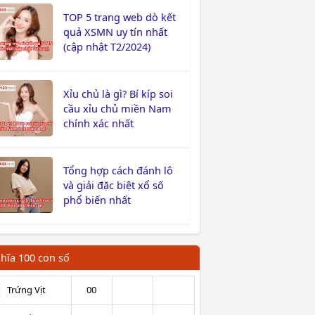
TOP 5 trang web dò kết
quả XSMN uy tín nhất
(cập nhật T2/2024)
Xỉu chủ là gì? Bí kíp soi
cầu xỉu chủ miền Nam
chính xác nhất
Tổng hợp cách đánh lô
và giải đặc biệt xổ số
phổ biến nhất
hĩa 100 con số
Trứng Vịt
00