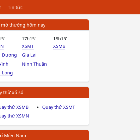
n
Tin tức
h mở thưởng hôm nay
15'
17h15'
18h15'
MN
XSMT
XSMB
h Dương
Gia Lai
Vinh
Ninh Thuận
h Long
y thử xổ số
uay thử XSMB
Quay thử XSMT
uay thử XSMN
số Miền Nam