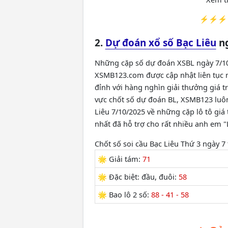
⚡⚡
2.
Dự đoán xổ số Bạc Liêu
ng
Những cặp số dự đoán XSBL ngày 7/10/
XSMB123.com được cập nhật liên tục m
đỉnh với hàng nghìn giải thưởng giá t
vực chốt số dự đoán BL, XSMB123 luôn
Liêu 7/10/2025 về những cặp lô tô giá
nhất đã hỗ trợ cho rất nhiều anh em
Chốt số soi cầu Bạc Liêu Thứ 3 ngày 
🌟 Giải tám:
71
🌟 Đặc biệt: đầu, đuôi:
58
🌟 Bao lô 2 số:
88 - 41 - 58