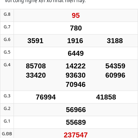
với công nghệ xịn xò nhất hiện nay.
G.8
95
G.7
780
G.6
3591
1916
3188
G.5
6449
G.4
85708
14222
54359
33420
93630
60996
70946
G.3
76994
41858
G.2
56966
G.1
55689
G.ĐB
237547