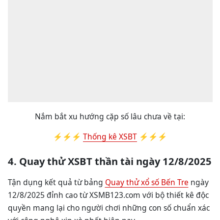
Nắm bắt xu hướng cặp số lâu chưa về tại:
⚡⚡⚡
Thống kê XSBT
⚡⚡⚡
4. Quay thử XSBT thần tài ngày 12/8/2025
Tận dụng kết quả từ bảng
Quay thử xổ số Bến Tre
ngày
12/8/2025 đỉnh cao từ XSMB123.com với bộ thiết kê độc
quyền mang lại cho người chơi những con số chuẩn xác