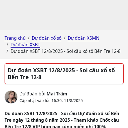
Trang chủ
Dự đoán xổ số
Dự đoán XSMN
Dự đoán XSBT
Dự đoán XSBT 12/8/2025 - Soi cầu xổ số Bến Tre 12-8
Dự đoán XSBT 12/8/2025 - Soi cầu xổ số
Bến Tre 12-8
Dự đoán bởi
Mai Trâm
Cập nhật vào lúc 16:30, 11/8/2025
Du doan XSBT 12/8/2025 - Soi cầu Dự đoán xổ số Bến
Tre ngày 12 tháng 8 năm 2025 - Tham khảo Chốt cầu
Bến Tre 12/8 VIP hôm nay cùng miễn phí 100%