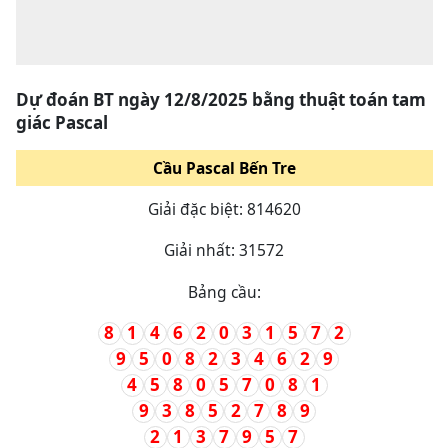
Dự đoán BT ngày 12/8/2025 bằng thuật toán tam
giác Pascal
Cầu Pascal Bến Tre
Giải đặc biệt:
814620
Giải nhất:
31572
Bảng cầu:
8
1
4
6
2
0
3
1
5
7
2
9
5
0
8
2
3
4
6
2
9
4
5
8
0
5
7
0
8
1
9
3
8
5
2
7
8
9
2
1
3
7
9
5
7