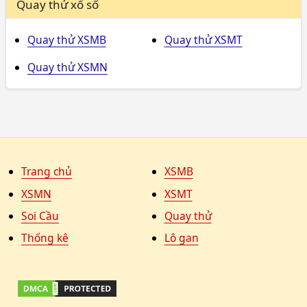
Quay thử xổ số
Quay thử XSMB
Quay thử XSMT
Quay thử XSMN
Trang chủ
XSMB
XSMN
XSMT
Soi Cầu
Quay thử
Thống kê
Lô gan