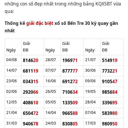
những con số đẹp nhất trong những bảng KQXSBT vừa
qua:
Thống kê
giải đặc biệt
xổ số Bến Tre 30 kỳ quay gần
nhất
Giải
Giải
Giải
Ngày
ĐB
Ngày
ĐB
Ngày
ĐB
04/08
8146
20
28/07
1969
71
21/07
5149
19
14/07
6811
19
07/07
8777
77
30/06
7732
21
23/06
0343
15
16/06
6912
72
09/06
9105
47
02/06
2920
66
26/05
7106
34
19/05
9856
84
12/05
4086
10
05/05
1335
09
28/04
3396
95
21/04
6504
72
14/04
9665
88
07/04
5839
80
31/03
9406
78
24/03
8308
05
17/03
9809
50