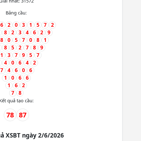
Giải nhất:
31572
Bảng cầu:
6
2
0
3
1
5
7
2
8
2
3
4
6
2
9
8
0
5
7
0
8
1
8
5
2
7
8
9
1
3
7
9
5
7
4
0
6
4
2
7
4
6
0
6
1
0
6
6
1
6
2
7
8
Kết quả tạo cầu:
78
87
uả XSBT ngày 2/6/2026