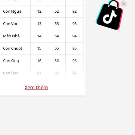
Con Ngựa
12
52
92
Con Voi
13
53
93
Mèo Nhà
14
54
94
Con Chuột
15
55
95
Con Ong
16
56
96
Con Hạc
17
57
97
Mèo Rừng
18
58
98
Xem thêm
Con Bướm
19
59
99
Con Rết
19
60
Cô Gái
21
61
Bồ Câu
22
62