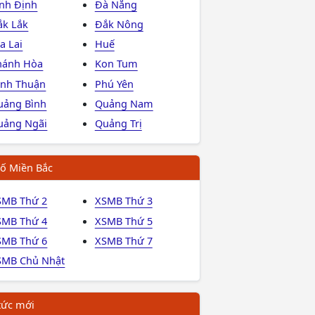
ình Định
Đà Nẵng
ắk Lắk
Đắk Nông
a Lai
Huế
hánh Hòa
Kon Tum
inh Thuận
Phú Yên
uảng Bình
Quảng Nam
uảng Ngãi
Quảng Trị
số Miền Bắc
SMB Thứ 2
XSMB Thứ 3
SMB Thứ 4
XSMB Thứ 5
SMB Thứ 6
XSMB Thứ 7
SMB Chủ Nhật
tức mới