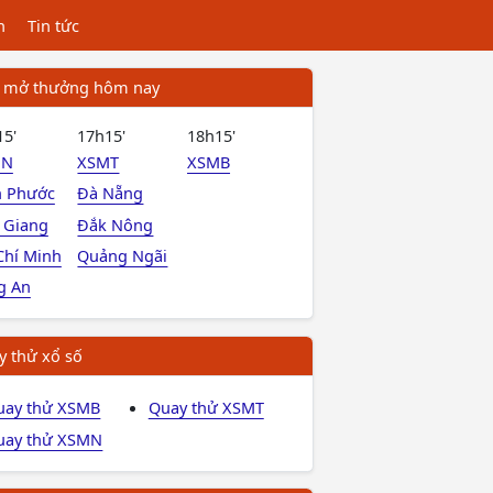
n
Tin tức
h mở thưởng hôm nay
15'
17h15'
18h15'
MN
XSMT
XSMB
h Phước
Đà Nẵng
 Giang
Đắk Nông
Chí Minh
Quảng Ngãi
g An
y thử xổ số
uay thử XSMB
Quay thử XSMT
uay thử XSMN