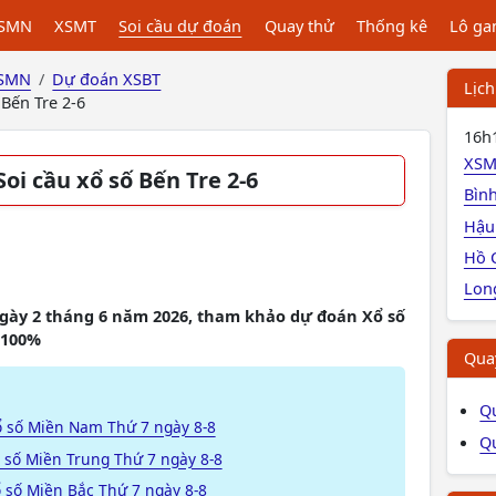
SMN
XSMT
Soi cầu dự đoán
Quay thử
Thống kê
Lô ga
XSMN
Dự đoán XSBT
Lịc
 Bến Tre 2-6
16h
XS
oi cầu xổ số Bến Tre 2-6
Bìn
Hậu
Hồ 
Lon
ngày 2 tháng 6 năm 2026, tham khảo dự đoán Xổ số
 100%
Qua
Q
ổ số Miền Nam Thứ 7 ngày 8-8
Q
 số Miền Trung Thứ 7 ngày 8-8
 số Miền Bắc Thứ 7 ngày 8-8