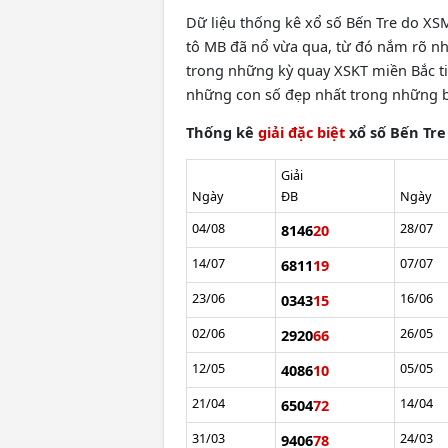
Dữ liệu thống kê xổ số Bến Tre do X
tô MB đã nổ vừa qua, từ đó nắm rõ nh
trong những kỳ quay XSKT miền Bắc ti
những con số đẹp nhất trong những 
Thống kê
giải đặc biệt
xổ số Bến Tre
Giải
Ngày
ĐB
Ngày
04/08
28/07
8146
20
14/07
07/07
6811
19
23/06
16/06
0343
15
02/06
26/05
2920
66
12/05
05/05
4086
10
21/04
14/04
6504
72
31/03
24/03
9406
78