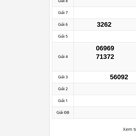
Giải 8
Giải 7
3262
Giải 6
Giải 5
06969
71372
Giải 4
56092
Giải 3
Giải 2
Giải 1
Giải ĐB
Xem tr