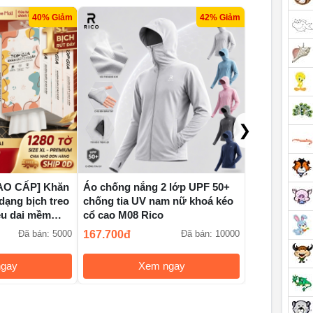
40% Giảm
42% Giảm
❯
AO CẤP] Khăn
Áo chống nắng 2 lớp UPF 50+
dạng bịch treo
chống tia UV nam nữ khoá kéo
iêu dai mềm
cổ cao M08 Rico
167.700đ
Đã bán: 5000
Đã bán: 10000
gay
Xem ngay