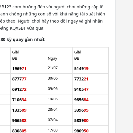
SMB123.com hướng đến với người chơi những cặp lô
anh chóng những con số với khả năng tái xuất hiện
ếp theo. Người chơi hãy theo dõi ngay và ghi nhận
bảng KQXSBT vừa qua:
 30 kỳ quay gần nhất
Giải
Giải
ĐB
Ngày
ĐB
21/07
1969
71
5149
19
30/06
8777
77
7732
21
09/06
6912
72
9105
47
19/05
7106
34
9856
84
28/04
1335
09
3396
95
07/04
9665
88
5839
80
17/03
8308
05
9809
50