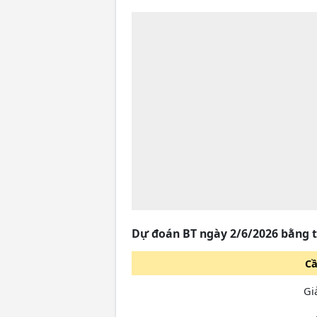
Dự đoán BT ngày 2/6/2026 bằng t
Cầ
Gi