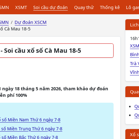
SMN
XSMT
Soi cầu dự đoán
Quay thử
Thống kê
Lô ga
XSMN
Dự đoán XSCM
Lịc
số Cà Mau 18-5
16h
XS
 Soi cầu xổ số Cà Mau 18-5
Bìn
Trà 
Vĩn
M ngày 18 tháng 5 năm 2026, tham khảo dự đoán
Qua
ễn phí 100%
Q
Q
ổ số Miền Nam Thứ 6 ngày 7-8
 số Miền Trung Thứ 6 ngày 7-8
Xổ 
 số Miền Bắc Thứ 6 ngày 7-8