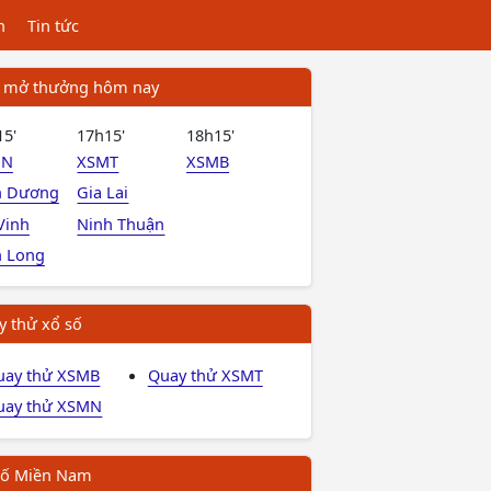
n
Tin tức
h mở thưởng hôm nay
15'
17h15'
18h15'
MN
XSMT
XSMB
h Dương
Gia Lai
Vinh
Ninh Thuận
h Long
y thử xổ số
uay thử XSMB
Quay thử XSMT
uay thử XSMN
số Miền Nam