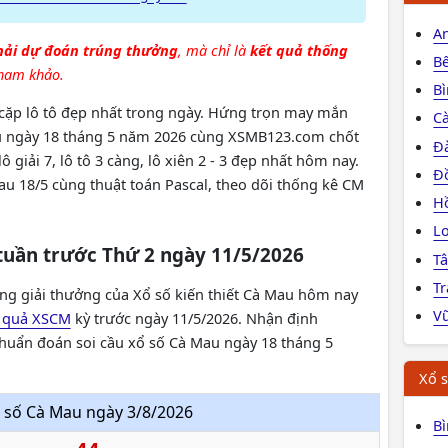
A
hải dự đoán trúng thưởng
, mà chỉ là
kết quả thống
Bế
tham khảo.
B
cặp lô tô đẹp nhất trong ngày. Hứng trọn may mắn
C
u ngày 18 tháng 5 năm 2026 cùng XSMB123.com chốt
Đ
ô giải 7, lô tô 3 càng, lô xiên 2 - 3 đẹp nhất hôm nay.
Đ
 18/5 cùng thuật toán Pascal, theo dõi thống kê CM
H
L
tuần trước Thứ 2 ngày 11/5/2026
T
Tr
úng giải thưởng của Xổ số kiến thiết Cà Mau hôm nay
V
t quả XSCM
kỳ trước ngày 11/5/2026. Nhận định
uẩn đoán soi cầu xổ số Cà Mau ngày 18 tháng 5
Xổ 
 số Cà Mau ngày 3/8/2026
B