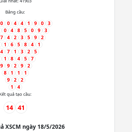
Giải nhất:
41903
Bảng cầu:
0
0
4
4
1
9
0
3
0
4
8
5
0
9
3
7
4
2
3
5
9
2
1
6
5
8
4
1
4
7
1
3
2
5
1
8
4
5
7
9
9
2
9
2
8
1
1
1
9
2
2
1
4
Kết quả tạo cầu:
14
41
uả XSCM ngày 18/5/2026