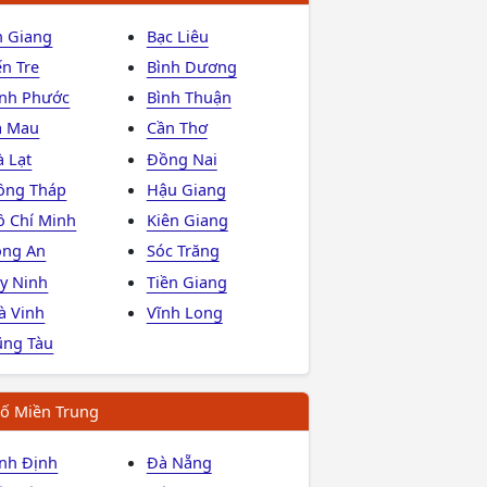
n Giang
Bạc Liêu
n Tre
Bình Dương
ình Phước
Bình Thuận
à Mau
Cần Thơ
à Lạt
Đồng Nai
ồng Tháp
Hậu Giang
ồ Chí Minh
Kiên Giang
ong An
Sóc Trăng
ây Ninh
Tiền Giang
à Vinh
Vĩnh Long
ũng Tàu
số Miền Trung
ình Định
Đà Nẵng