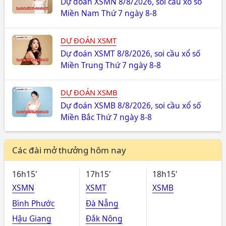
Dự đoán XSMN 8/8/2026, soi cầu xổ số
Miền Nam Thứ 7 ngày 8-8
DỰ ĐOÁN XSMT
Dự đoán XSMT 8/8/2026, soi cầu xổ số
Miền Trung Thứ 7 ngày 8-8
DỰ ĐOÁN XSMB
Dự đoán XSMB 8/8/2026, soi cầu xổ số
Miền Bắc Thứ 7 ngày 8-8
Các đài mở thưởng hôm nay
16h15'
17h15'
18h15'
XSMN
XSMT
XSMB
Bình Phước
Đà Nẵng
Hậu Giang
Đắk Nông