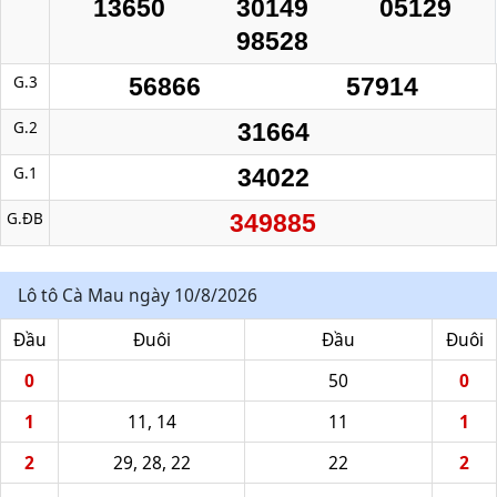
13650
30149
05129
98528
G.3
56866
57914
G.2
31664
G.1
34022
G.ĐB
349885
Lô tô Cà Mau ngày 10/8/2026
Đầu
Đuôi
Đầu
Đuôi
0
50
0
1
11, 14
11
1
2
29, 28, 22
22
2