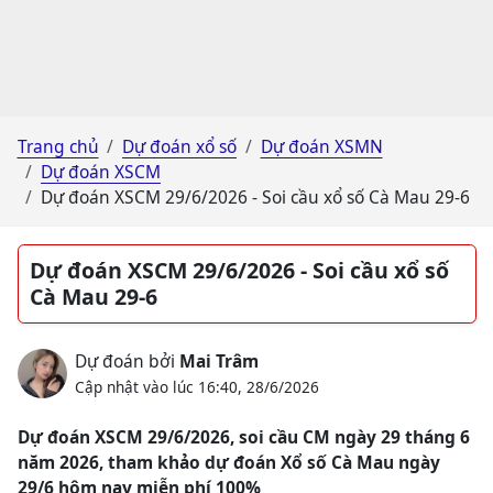
Trang chủ
Dự đoán xổ số
Dự đoán XSMN
Dự đoán XSCM
Dự đoán XSCM 29/6/2026 - Soi cầu xổ số Cà Mau 29-6
Dự đoán XSCM 29/6/2026 - Soi cầu xổ số
Cà Mau 29-6
Dự đoán bởi
Mai Trâm
Cập nhật vào lúc 16:40, 28/6/2026
Dự đoán XSCM 29/6/2026, soi cầu CM ngày 29 tháng 6
năm 2026, tham khảo dự đoán Xổ số Cà Mau ngày
29/6 hôm nay miễn phí 100%