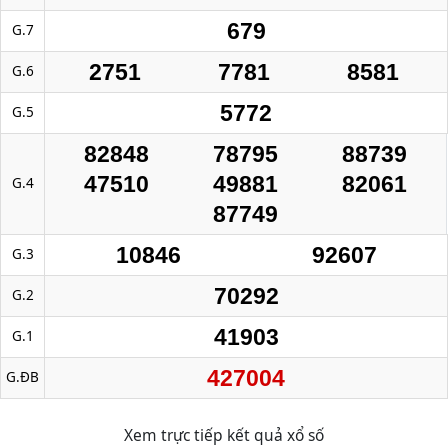
679
G.7
2751
7781
8581
G.6
5772
G.5
82848
78795
88739
47510
49881
82061
G.4
87749
10846
92607
G.3
70292
G.2
41903
G.1
427004
G.ĐB
Xem trực tiếp kết quả xổ số