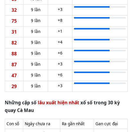
32
+3
9 lần
75
+8
9 lần
31
+1
9 lần
82
+4
9 lần
88
+6
9 lần
87
+3
9 lần
47
+6
9 lần
29
+3
9 lần
Những cặp số
lâu xuất hiện nhất
xổ số trong 30 kỳ
quay Cà Mau
Con số
Ngày chưa ra
Ra gần nhất
Gan cực đại