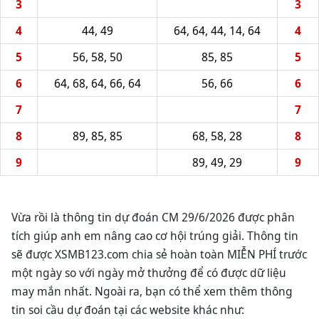
3
3
4
44, 49
64, 64, 44, 14, 64
4
5
56, 58, 50
85, 85
5
6
64, 68, 64, 66, 64
56, 66
6
7
7
8
89, 85, 85
68, 58, 28
8
9
89, 49, 29
9
Vừa rồi là thông tin dự đoán CM 29/6/2026 được phân
tích giúp anh em nâng cao cơ hội trúng giải. Thông tin
sẽ được XSMB123.com chia sẻ hoàn toàn MIỄN PHÍ trước
một ngày so với ngày mở thưởng để có được dữ liệu
may mắn nhất. Ngoài ra, bạn có thể xem thêm thông
tin soi cầu dự đoán tại các website khác như: