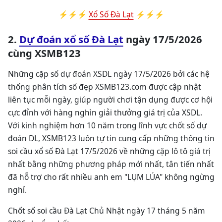
⚡⚡⚡
Xổ Số Đà Lạt
⚡⚡⚡
2.
Dự đoán xổ số Đà Lạt
ngày 17/5/2026
cùng XSMB123
Những cặp số dự đoán XSDL ngày 17/5/2026 bởi các hệ
thống phân tích số đẹp XSMB123.com được cập nhật
liên tục mỗi ngày, giúp người chơi tận dụng được cơ hội
cực đỉnh với hàng nghìn giải thưởng giá trị của XSDL.
Với kinh nghiệm hơn 10 năm trong lĩnh vực chốt số dự
đoán DL, XSMB123 luôn tự tin cung cấp những thông tin
soi cầu xổ số Đà Lạt 17/5/2026 về những cặp lô tô giá trị
nhất bằng những phương pháp mới nhất, tân tiến nhất
đã hỗ trợ cho rất nhiều anh em "LỤM LÚA" không ngừng
nghỉ.
Chốt số soi cầu Đà Lạt Chủ Nhật ngày 17 tháng 5 năm