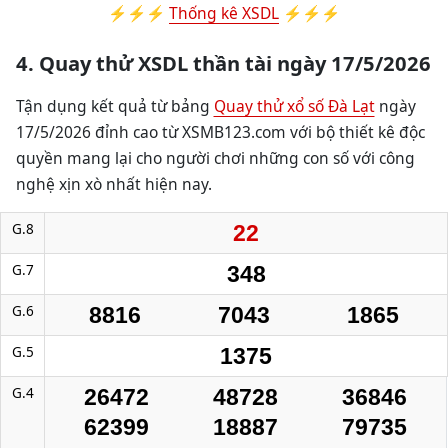
⚡⚡⚡
Thống kê XSDL
⚡⚡⚡
4. Quay thử XSDL thần tài ngày 17/5/2026
Tận dụng kết quả từ bảng
Quay thử xổ số Đà Lạt
ngày
17/5/2026 đỉnh cao từ XSMB123.com với bộ thiết kê độc
quyền mang lại cho người chơi những con số với công
nghệ xịn xò nhất hiện nay.
G.8
22
G.7
348
G.6
8816
7043
1865
G.5
1375
G.4
26472
48728
36846
62399
18887
79735