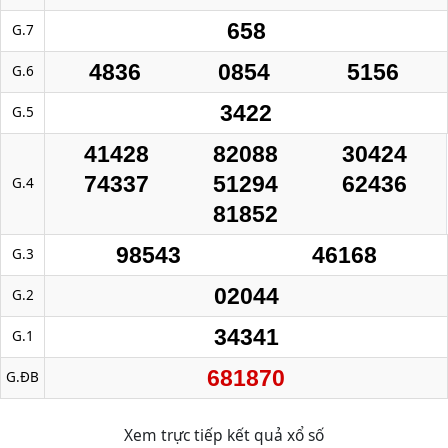
658
G.7
4836
0854
5156
G.6
3422
G.5
41428
82088
30424
74337
51294
62436
G.4
81852
98543
46168
G.3
02044
G.2
34341
G.1
681870
G.ĐB
Xem trực tiếp kết quả xổ số