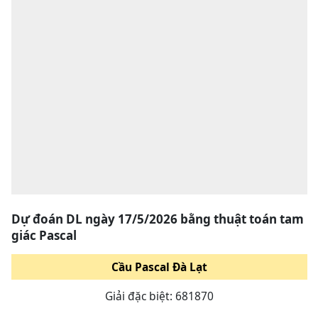
Dự đoán DL ngày 17/5/2026 bằng thuật toán tam
giác Pascal
Cầu Pascal Đà Lạt
Giải đặc biệt:
681870