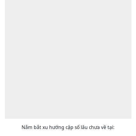
Nắm bắt xu hướng cặp số lâu chưa về tại: