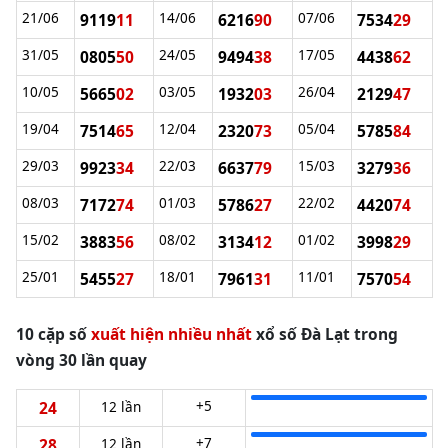
21/06
9119
11
14/06
6216
90
07/06
7534
29
31/05
0805
50
24/05
9494
38
17/05
4438
62
10/05
5665
02
03/05
1932
03
26/04
2129
47
19/04
7514
65
12/04
2320
73
05/04
5785
84
29/03
9923
34
22/03
6637
79
15/03
3279
36
08/03
7172
74
01/03
5786
27
22/02
4420
74
15/02
3883
56
08/02
3134
12
01/02
3998
29
25/01
5455
27
18/01
7961
31
11/01
7570
54
10 cặp số
xuất hiện nhiều nhất
xổ số Đà Lạt trong
vòng 30 lần quay
24
+5
12 lần
28
+7
12 lần