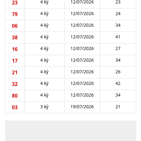
23
4 kỳ
12/07/2026
23
79
4 kỳ
12/07/2026
24
06
4 kỳ
12/07/2026
34
38
4 kỳ
12/07/2026
41
16
4 kỳ
12/07/2026
27
17
4 kỳ
12/07/2026
34
21
4 kỳ
12/07/2026
26
32
4 kỳ
12/07/2026
42
80
4 kỳ
12/07/2026
34
03
3 kỳ
19/07/2026
21