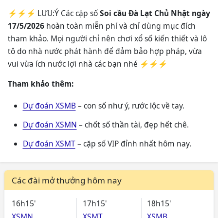
⚡⚡⚡ LƯU:Ý Các cặp số
Soi cầu Đà Lạt Chủ Nhật ngày
17/5/2026
hoàn toàn miễn phí và chỉ dùng mục đích
tham khảo. Mọi người chỉ nên chơi xổ số kiến thiết và lô
tô do nhà nước phát hành để đảm bảo hợp pháp, vừa
vui vừa ích nước lợi nhà các bạn nhé ⚡⚡⚡
Tham khảo thêm:
Dự đoán XSMB
– con số như ý, rước lộc về tay.
Dự đoán XSMN
– chốt số thần tài, đẹp hết chê.
Dự đoán XSMT
– cặp số VIP đỉnh nhất hôm nay.
Các đài mở thưởng hôm nay
16h15'
17h15'
18h15'
XSMN
XSMT
XSMB