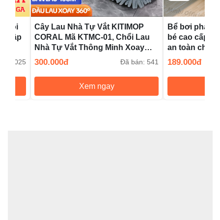
0 gói
Cây Lau Nhà Tự Vắt KITIMOP
Bể bơi phao b
p, dập
CORAL Mã KTMC-01, Chổi Lau
bé cao cấp – 
 tốt
Nhà Tự Vắt Thông Minh Xoay
an toàn cho bé
360 Độ, 2 Bông Lau
rãi
300.000đ
189.000đ
án: 2025
Đã bán: 541
Xem ngay
X