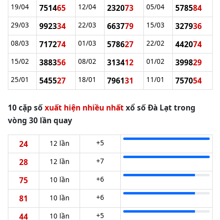
19/04
7514
65
12/04
2320
73
05/04
5785
84
29/03
9923
34
22/03
6637
79
15/03
3279
36
08/03
7172
74
01/03
5786
27
22/02
4420
74
15/02
3883
56
08/02
3134
12
01/02
3998
29
25/01
5455
27
18/01
7961
31
11/01
7570
54
10 cặp số
xuất hiện nhiều nhất
xổ số Đà Lạt trong
vòng 30 lần quay
24
+5
12 lần
28
+7
12 lần
75
+6
10 lần
81
+6
10 lần
44
+5
10 lần