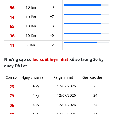
56
+3
10 lần
14
+7
10 lần
65
+3
10 lần
36
+6
10 lần
11
+2
9 lần
Những cặp số
lâu xuất hiện nhất
xổ số trong 30 kỳ
quay Đà Lạt
Con số
Ngày chưa ra
Ra gần nhất
Gan cực đại
23
4 kỳ
12/07/2026
23
79
4 kỳ
12/07/2026
24
06
4 kỳ
12/07/2026
34