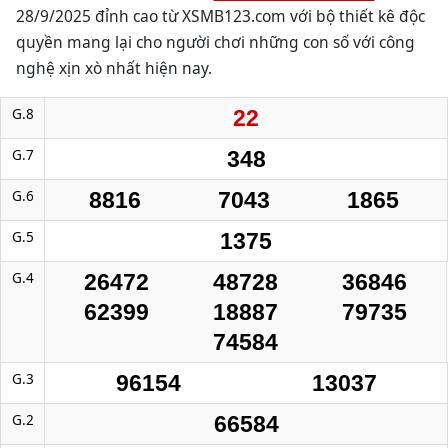
28/9/2025 đỉnh cao từ XSMB123.com với bộ thiết kê độc
quyền mang lại cho người chơi những con số với công
nghệ xịn xò nhất hiện nay.
G.8
22
G.7
348
G.6
8816
7043
1865
G.5
1375
G.4
26472
48728
36846
62399
18887
79735
74584
G.3
96154
13037
G.2
66584