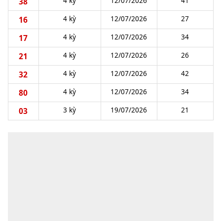
38
4 kỳ
12/07/2026
41
16
4 kỳ
12/07/2026
27
17
4 kỳ
12/07/2026
34
21
4 kỳ
12/07/2026
26
32
4 kỳ
12/07/2026
42
80
4 kỳ
12/07/2026
34
03
3 kỳ
19/07/2026
21