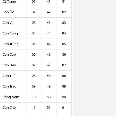
Cá Trắng
01
41
81
Con Ốc
02
42
82
Con Vịt
03
43
83
Con Công
04
44
84
Con Trùng
05
45
85
Con Cọp
06
46
86
Con Heo
07
47
87
Con Thỏ
08
48
88
Con Trâu
09
49
89
Rồng Nằm
10
50
90
Con Chó
11
51
91