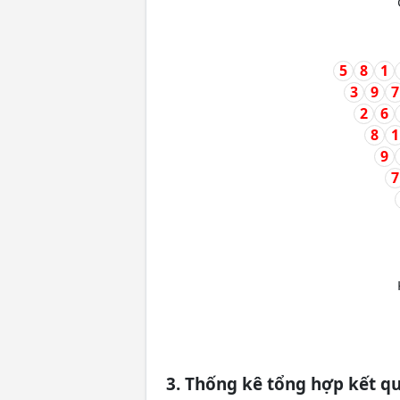
5
8
1
3
9
7
2
6
8
1
9
7
3. Thống kê tổng hợp kết 