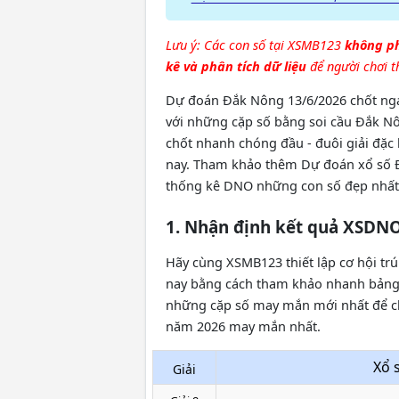
Lưu ý: Các con số tại XSMB123
không p
kê và phân tích dữ liệu
để người chơi 
Dự đoán Đắk Nông 13/6/2026 chốt nga
với những cặp số bằng soi cầu Đắk 
chốt nhanh chóng đầu - đuôi giải đặc bi
nay. Tham khảo thêm Dự đoán xổ số Đ
thống kê DNO những con số đẹp nhất
1. Nhận định kết quả XSDNO
Hãy cùng XSMB123 thiết lập cơ hội tr
nay bằng cách tham khảo nhanh bản
những cặp số may mắn mới nhất để ch
năm 2026 may mắn nhất.
Xổ 
Giải