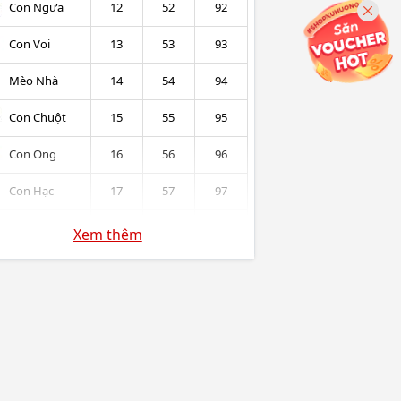
Con Ngựa
12
52
92
Con Voi
13
53
93
Mèo Nhà
14
54
94
Con Chuột
15
55
95
Con Ong
16
56
96
Con Hạc
17
57
97
Mèo Rừng
18
58
98
Xem thêm
Con Bướm
19
59
99
Con Rết
19
60
Cô Gái
21
61
Bồ Câu
22
62