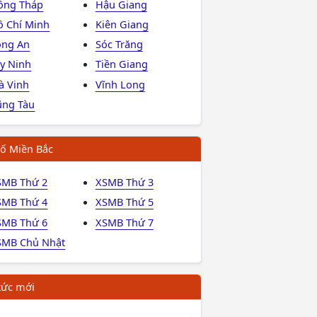
ồng Tháp
Hậu Giang
ồ Chí Minh
Kiên Giang
ong An
Sóc Trăng
ây Ninh
Tiền Giang
à Vinh
Vĩnh Long
ũng Tàu
số Miền Bắc
SMB Thứ 2
XSMB Thứ 3
SMB Thứ 4
XSMB Thứ 5
SMB Thứ 6
XSMB Thứ 7
SMB Chủ Nhật
tức mới