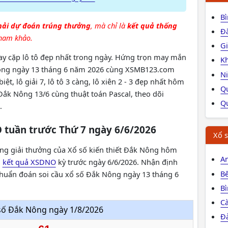
B
hải dự đoán trúng thưởng
, mà chỉ là
kết quả thống
Đ
tham khảo.
Gi
y cặp lô tô đẹp nhất trong ngày. Hứng trọn may mắn
K
Nông ngày 13 tháng 6 năm 2026 cùng XSMB123.com
N
ệt, lô giải 7, lô tô 3 càng, lô xiên 2 - 3 đẹp nhất hôm
Q
ắk Nông 13/6 cùng thuật toán Pascal, theo dõi
Q
.
 tuần trước Thứ 7 ngày 6/6/2026
Xổ 
úng giải thưởng của Xổ số kiến thiết Đắk Nông hôm
A
g
kết quả XSDNO
kỳ trước ngày 6/6/2026. Nhận định
Bế
uẩn đoán soi cầu xổ số Đắk Nông ngày 13 tháng 6
B
C
số Đắk Nông ngày 1/8/2026
Đ