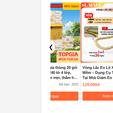
42% Giảm
48% Giảm
❮
 UPF 50+
Giấy ăn rút Topgia thùng 20 gói
Vòng Lắc Eo Lò 
 khoá kéo
đa sắc cao cấp 240 tờ 4 lớp,
Mềm – Dụng Cụ 
dập vân 4D, mềm mịn, thấm hút
Tại Nhà Giảm Eo 
tốt
95.000đ
129.000đ
 bán: 10000
Đã bán: 2025
Xem ngay
Xem n