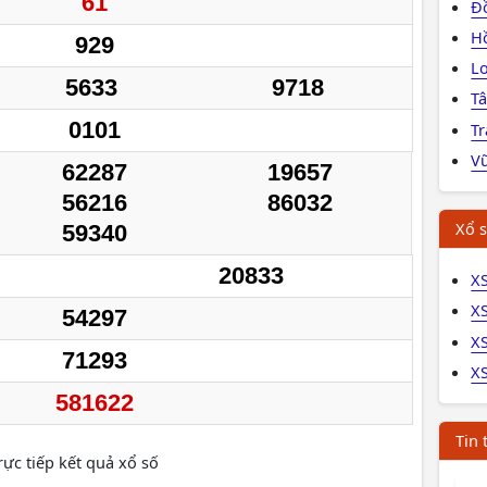
61
Đ
H
929
L
5633
9718
T
0101
Tr
V
62287
19657
56216
86032
Xổ 
59340
20833
X
X
54297
X
71293
X
581622
Tin 
ực tiếp kết quả xổ số