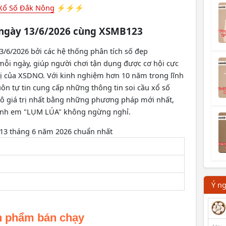
Xổ Số Đắk Nông
⚡⚡⚡
ngày 13/6/2026 cùng XSMB123
6/2026 bởi các hệ thống phân tích số đẹp
ỗi ngày, giúp người chơi tận dụng được cơ hội cực
trị của XSDNO. Với kinh nghiệm hơn 10 năm trong lĩnh
n tự tin cung cấp những thông tin soi cầu xổ số
tô giá trị nhất bằng những phương pháp mới nhất,
u anh em "LỤM LÚA" không ngừng nghỉ.
 13 tháng 6 năm 2026 chuẩn nhất
Ý ng
n phẩm bán chạy