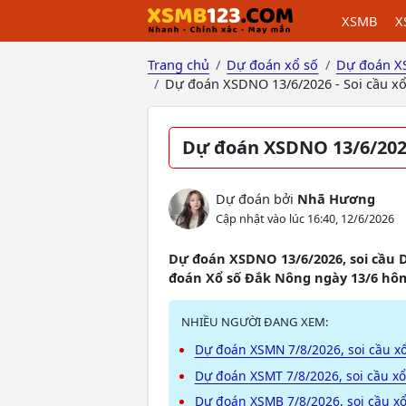
XSMB
X
Trang chủ
Dự đoán xổ số
Dự đoán X
Dự đoán XSDNO 13/6/2026 - Soi cầu x
Dự đoán XSDNO 13/6/2026
Dự đoán bởi
Nhã Hương
Cập nhật vào lúc 16:40, 12/6/2026
Dự đoán XSDNO 13/6/2026, soi cầu 
đoán Xổ số Đắk Nông ngày 13/6 hô
NHIỀU NGƯỜI ĐANG XEM:
Dự đoán XSMN 7/8/2026, soi cầu x
Dự đoán XSMT 7/8/2026, soi cầu xổ
Dự đoán XSMB 7/8/2026, soi cầu xổ