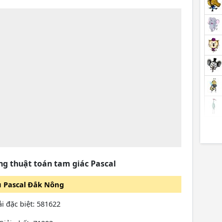
g thuật toán tam giác Pascal
 Pascal Đắk Nông
ải đặc biệt:
581622