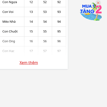
Con Ngựa
12
52
92
Con Voi
13
53
93
Mèo Nhà
14
54
94
Con Chuột
15
55
95
Con Ong
16
56
96
Con Hạc
17
57
97
Mèo Rừng
18
58
98
Xem thêm
Con Bướm
19
59
99
Con Rết
19
60
Cô Gái
21
61
Bồ Câu
22
62