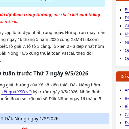
B
hải dự đoán trúng thưởng
, mà chỉ là
kết quả thống
Đ
tham khảo.
Gi
y cặp lô tô đẹp nhất trong ngày. Hứng trọn may mắn
K
Nông ngày 16 tháng 5 năm 2026 cùng XSMB123.com
N
ệt, lô giải 7, lô tô 3 càng, lô xiên 2 - 3 đẹp nhất hôm
Q
ắk Nông 16/5 cùng thuật toán Pascal, theo dõi
Q
.
 tuần trước Thứ 7 ngày 9/5/2026
Xổ 
úng giải thưởng của Xổ số kiến thiết Đắk Nông hôm
A
g
kết quả XSDNO
kỳ trước ngày 9/5/2026. Nhận định
Bế
uẩn đoán soi cầu xổ số Đắk Nông ngày 16 tháng 5
B
C
số Đắk Nông ngày 1/8/2026
Đ