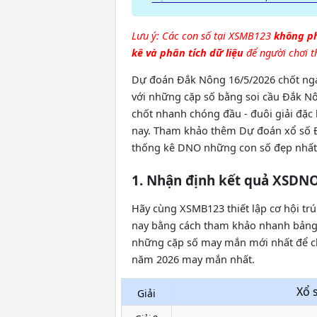
Lưu ý: Các con số tại XSMB123
không p
kê và phân tích dữ liệu
để người chơi 
Dự đoán Đắk Nông 16/5/2026 chốt nga
với những cặp số bằng soi cầu Đắk 
chốt nhanh chóng đầu - đuôi giải đặc bi
nay. Tham khảo thêm Dự đoán xổ số Đ
thống kê DNO những con số đẹp nhất
1. Nhận định kết quả XSDNO
Hãy cùng XSMB123 thiết lập cơ hội tr
nay bằng cách tham khảo nhanh bản
những cặp số may mắn mới nhất để ch
năm 2026 may mắn nhất.
Xổ 
Giải