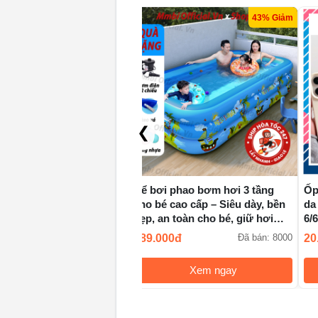
43% Giảm
16% Giảm
❮
ao bơm hơi 3 tầng
Ốp Lưng Iphone TPU hoa tiết
Áo ch
 cấp – Siêu dày, bền
da mềm basic
chống
àn cho bé, giữ hơi
6/6splus/7/8/plus/x/xs/11/12/13/14/15/16
cổ ca
ãi
-Awifi Case A3-7
20.900đ
167.
Đã bán: 8000
Đã bán: 100000
Xem ngay
Xem ngay