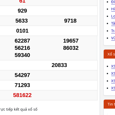
61
Đ
H
929
L
5633
9718
T
0101
Tr
V
62287
19657
56216
86032
Xổ 
59340
20833
X
X
54297
X
71293
X
581622
Tin 
ực tiếp kết quả xổ số