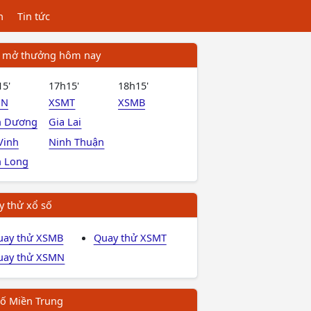
n
Tin tức
h mở thưởng hôm nay
15'
17h15'
18h15'
MN
XSMT
XSMB
h Dương
Gia Lai
Vinh
Ninh Thuận
h Long
y thử xổ số
uay thử XSMB
Quay thử XSMT
uay thử XSMN
số Miền Trung