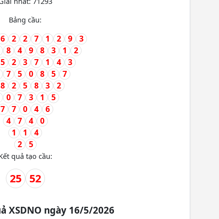
Giải nhất:
71293
Bảng cầu:
6
2
2
7
1
2
9
3
8
4
9
8
3
1
2
5
2
3
7
1
4
3
7
5
0
8
5
7
8
2
5
8
3
2
0
7
3
1
5
7
7
0
4
6
4
7
4
0
1
1
4
2
5
Kết quả tạo cầu:
25
52
quả XSDNO ngày 16/5/2026