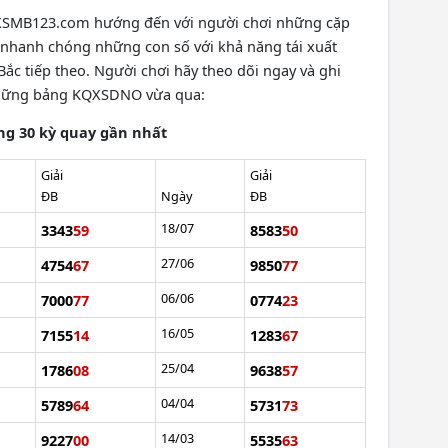
 XSMB123.com hướng đến với người chơi những cặp
 nhanh chóng những con số với khả năng tái xuất
ắc tiếp theo. Người chơi hãy theo dõi ngay và ghi
những bảng KQXSDNO vừa qua:
g 30 kỳ quay gần nhất
Giải
Giải
ĐB
Ngày
ĐB
18/07
3343
59
8583
50
27/06
4754
67
9850
77
06/06
7000
77
0774
23
16/05
7155
14
1283
67
25/04
1786
08
9638
57
04/04
5789
64
5731
73
14/03
9227
00
5535
63