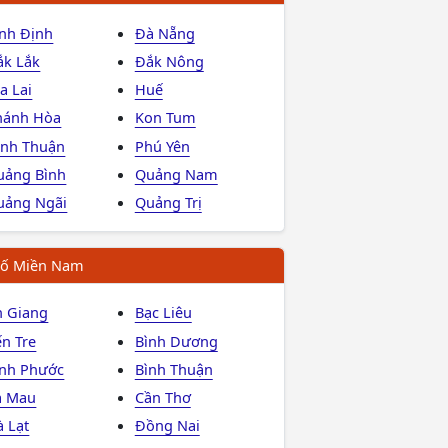
ình Định
Đà Nẵng
ắk Lắk
Đắk Nông
a Lai
Huế
hánh Hòa
Kon Tum
inh Thuận
Phú Yên
uảng Bình
Quảng Nam
uảng Ngãi
Quảng Trị
số Miền Nam
n Giang
Bạc Liêu
n Tre
Bình Dương
ình Phước
Bình Thuận
à Mau
Cần Thơ
à Lạt
Đồng Nai