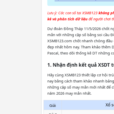
Lưu ý: Các con số tại XSMB123
không p
kê và phân tích dữ liệu
để người chơi 
Dự đoán Đồng Tháp 11/5/2026 chốt ng
mắn với những cặp số bằng soi cầu Đ
XSMB123.com chốt nhanh chóng đầu - đuôi
đẹp nhất hôm nay. Tham khảo thêm D
Pascal, theo dõi thống kê DT những c
1. Nhận định kết quả XSDT 
Hãy cùng XSMB123 thiết lập cơ hội tr
nay bằng cách tham khảo nhanh bản
những cặp số may mắn mới nhất để ch
năm 2026 may mắn nhất.
Xổ 
Giải