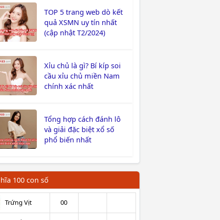
TOP 5 trang web dò kết
quả XSMN uy tín nhất
(cập nhật T2/2024)
Xỉu chủ là gì? Bí kíp soi
cầu xỉu chủ miền Nam
chính xác nhất
Tổng hợp cách đánh lô
và giải đặc biệt xổ số
phổ biến nhất
hĩa 100 con số
Trứng Vịt
00