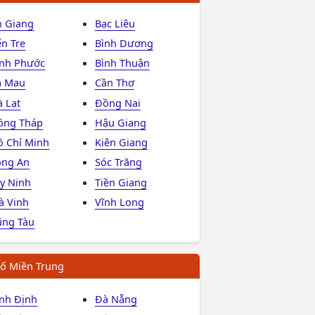
n Giang
Bạc Liêu
n Tre
Bình Dương
ình Phước
Bình Thuận
à Mau
Cần Thơ
à Lạt
Đồng Nai
ồng Tháp
Hậu Giang
ồ Chí Minh
Kiên Giang
ong An
Sóc Trăng
ây Ninh
Tiền Giang
à Vinh
Vĩnh Long
ũng Tàu
số Miền Trung
ình Định
Đà Nẵng