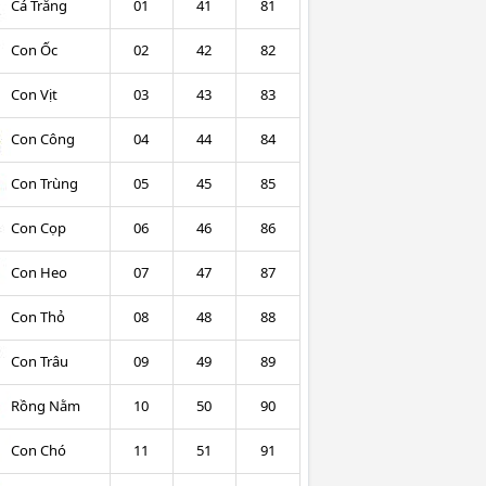
Cá Trắng
01
41
81
Con Ốc
02
42
82
Con Vịt
03
43
83
Con Công
04
44
84
Con Trùng
05
45
85
Con Cọp
06
46
86
Con Heo
07
47
87
Con Thỏ
08
48
88
Con Trâu
09
49
89
Rồng Nằm
10
50
90
Con Chó
11
51
91