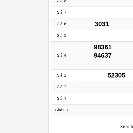
Giải 8
Giải 7
3031
Giải 6
Giải 5
98361
94637
Giải 4
52305
Giải 3
Giải 2
Giải 1
Giải ĐB
Xem tr