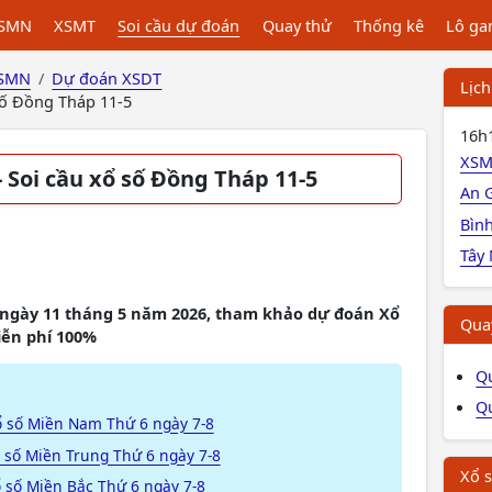
SMN
XSMT
Soi cầu dự đoán
Quay thử
Thống kê
Lô ga
XSMN
Dự đoán XSDT
Lịc
số Đồng Tháp 11-5
16h
XS
 Soi cầu xổ số Đồng Tháp 11-5
An 
Bìn
Tây
T ngày 11 tháng 5 năm 2026, tham khảo dự đoán Xổ
Qua
iễn phí 100%
Q
Q
ổ số Miền Nam Thứ 6 ngày 7-8
 số Miền Trung Thứ 6 ngày 7-8
Xổ 
 số Miền Bắc Thứ 6 ngày 7-8