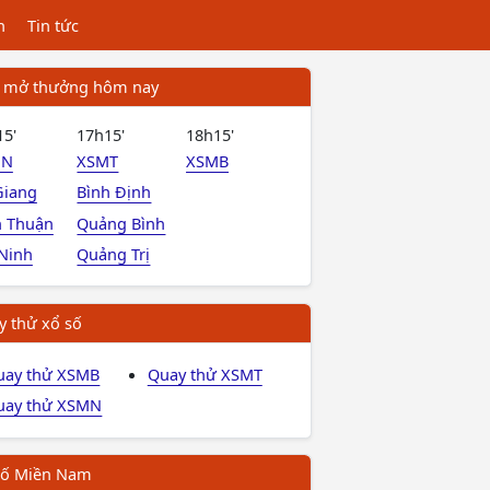
n
Tin tức
h mở thưởng hôm nay
15'
17h15'
18h15'
MN
XSMT
XSMB
Giang
Bình Định
h Thuận
Quảng Bình
 Ninh
Quảng Trị
y thử xổ số
uay thử XSMB
Quay thử XSMT
uay thử XSMN
số Miền Nam