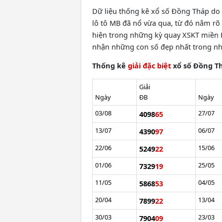
Dữ liệu thống kê xổ số Đồng Tháp d
lô tô MB đã nổ vừa qua, từ đó nắm rõ
hiện trong những kỳ quay XSKT miền B
nhận những con số đẹp nhất trong n
Thống kê
giải đặc biệt
xổ số Đồng Th
Giải
Ngày
ĐB
Ngày
03/08
27/07
4098
65
13/07
06/07
4390
97
22/06
15/06
5249
22
01/06
25/05
7329
19
11/05
04/05
5868
53
20/04
13/04
7899
22
30/03
23/03
7904
09