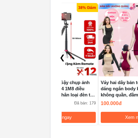
48% Giảm
38% Giảm
❮
ùng 20 gói
(Tặng Remote) Gậy chụp ảnh
Váy hai dây bản 
 4 lớp,
Selfie 4 chân A14 1M8 điều
dáng ngắn body 
 thấm hút
khiển từ xa có phân loại đèn trợ
không quần, đầm
sáng Tripod chụp ảnh SPO1
đen nâu sáng da đ
155.000đ
100.000đ
Đã bán: 2025
Đã bán: 179
HP37
Xem ngay
Xem n