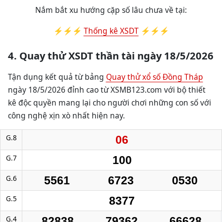
Nắm bắt xu hướng cặp số lâu chưa về tại:
⚡⚡⚡
Thống kê XSDT
⚡⚡⚡
4. Quay thử XSDT thần tài ngày 18/5/2026
Tận dụng kết quả từ bảng
Quay thử xổ số Đồng Tháp
ngày 18/5/2026 đỉnh cao từ XSMB123.com với bộ thiết
kê độc quyền mang lại cho người chơi những con số với
công nghệ xịn xò nhất hiện nay.
G.8
06
G.7
100
G.6
5561
6723
0530
G.5
8377
G.4
82838
79362
66628