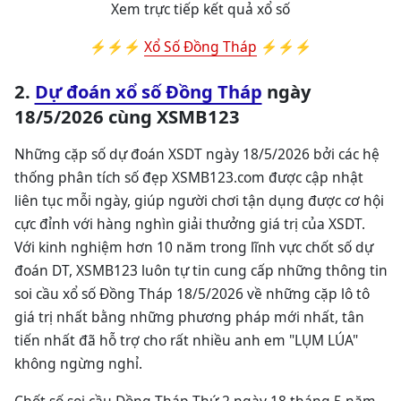
Xem trực tiếp kết quả xổ số
⚡⚡⚡
Xổ Số Đồng Tháp
⚡⚡⚡
2.
Dự đoán xổ số Đồng Tháp
ngày
18/5/2026 cùng XSMB123
Những cặp số dự đoán XSDT ngày 18/5/2026 bởi các hệ
thống phân tích số đẹp XSMB123.com được cập nhật
liên tục mỗi ngày, giúp người chơi tận dụng được cơ hội
cực đỉnh với hàng nghìn giải thưởng giá trị của XSDT.
Với kinh nghiệm hơn 10 năm trong lĩnh vực chốt số dự
đoán DT, XSMB123 luôn tự tin cung cấp những thông tin
soi cầu xổ số Đồng Tháp 18/5/2026 về những cặp lô tô
giá trị nhất bằng những phương pháp mới nhất, tân
tiến nhất đã hỗ trợ cho rất nhiều anh em "LỤM LÚA"
không ngừng nghỉ.
Chốt số soi cầu Đồng Tháp Thứ 2 ngày 18 tháng 5 năm