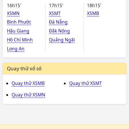
16h15'
17h15'
18h15'
XSMN
XSMT
XSMB
Bình Phước
Đà Nẵng
Hậu Giang
Đắk Nông
Hồ Chí Minh
Quảng Ngãi
Long An
Quay thử xổ số
Quay thử XSMB
Quay thử XSMT
Quay thử XSMN