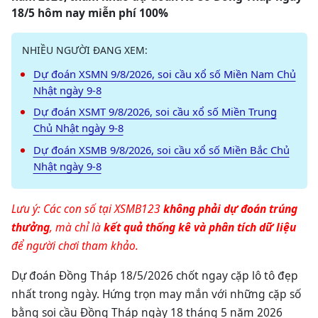
18/5 hôm nay miễn phí 100%
NHIỀU NGƯỜI ĐANG XEM:
Dự đoán XSMN 9/8/2026, soi cầu xổ số Miền Nam Chủ
Nhật ngày 9-8
Dự đoán XSMT 9/8/2026, soi cầu xổ số Miền Trung
Chủ Nhật ngày 9-8
Dự đoán XSMB 9/8/2026, soi cầu xổ số Miền Bắc Chủ
Nhật ngày 9-8
Lưu ý: Các con số tại XSMB123
không phải dự đoán trúng
thưởng
, mà chỉ là
kết quả thống kê và phân tích dữ liệu
để người chơi tham khảo.
Dự đoán Đồng Tháp 18/5/2026 chốt ngay cặp lô tô đẹp
nhất trong ngày. Hứng trọn may mắn với những cặp số
bằng soi cầu Đồng Tháp ngày 18 tháng 5 năm 2026