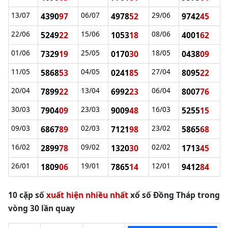
13/07
4390
97
06/07
4978
52
29/06
9742
45
22/06
5249
22
15/06
1053
18
08/06
4001
62
01/06
7329
19
25/05
0170
30
18/05
0438
09
11/05
5868
53
04/05
0241
85
27/04
8095
22
20/04
7899
22
13/04
6992
23
06/04
8007
76
30/03
7904
09
23/03
9009
48
16/03
5255
15
09/03
6867
89
02/03
7121
98
23/02
5865
68
16/02
2899
78
09/02
1320
30
02/02
1713
45
26/01
1809
06
19/01
7865
14
12/01
9412
84
10 cặp số
xuất hiện nhiều nhất
xổ số Đồng Tháp trong
vòng 30 lần quay