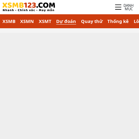
DANH
MỤC
XSMB
XSMN
XSMT
Dự đoán
Quay thử
Thống kê
Lô