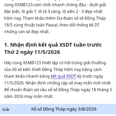
cùng XSMB123.com chốt nhanh chóng đầu - đuôi giải
đặc biệt, lô giải 7, lô tô 3 càng, lô xiên 2 - 3 đẹp nhất
hôm nay. Tham khảo thêm Dự đoán xổ số Đồng Tháp
18/5 cùng thuật toán Pascal, theo dõi thống kê DT
những con số đẹp nhất.
1. Nhận định kết quả XSDT tuần trước
Thứ 2 ngày 11/5/2026
Hãy cùng XSMB123 thiết lập cơ hội trúng giải thưởng
của Xổ số kiến thiết Đồng Tháp hôm nay bằng cách
tham khảo nhanh bảng
kết quả XSDT
kỳ trước ngày
11/5/2026. Nhận định những cặp số may mắn mới nhất
để chuẩn đoán soi cầu xổ số Đồng Tháp ngày 18 tháng 5
năm 2026 may mắn nhất.
Xổ số Đồng Tháp ngày 3/8/2026
Giải