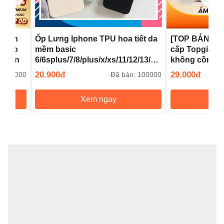
Khăn
Ốp Lưng Iphone TPU hoa tiết da
[TOP BÁN CH
 treo
mềm basic
cấp Topgia 80
ềm mịn
6/6splus/7/8/plus/x/xs/11/12/13/14/15/16/pro/max/
không cồn, k
-Awifi Case A3-7
dành cho mẹ 
20.900đ
29.000đ
án: 5000
Đã bán: 100000
Xem ngay
X