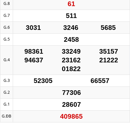
61
G.8
511
G.7
3031
3246
5685
G.6
2458
G.5
98361
33249
35157
94637
23162
21222
G.4
01822
52305
66557
G.3
77306
G.2
28607
G.1
409865
G.ĐB