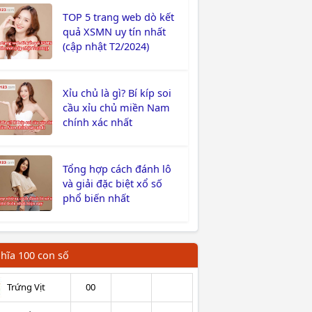
TOP 5 trang web dò kết
quả XSMN uy tín nhất
(cập nhật T2/2024)
Xỉu chủ là gì? Bí kíp soi
cầu xỉu chủ miền Nam
chính xác nhất
Tổng hợp cách đánh lô
và giải đặc biệt xổ số
phổ biến nhất
hĩa 100 con số
Trứng Vịt
00