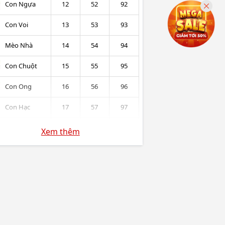
Con Ngựa
12
52
92
Con Voi
13
53
93
Mèo Nhà
14
54
94
Con Chuột
15
55
95
Con Ong
16
56
96
Con Hạc
17
57
97
Mèo Rừng
18
58
98
Xem thêm
Con Bướm
19
59
99
Con Rết
19
60
Cô Gái
21
61
Bồ Câu
22
62