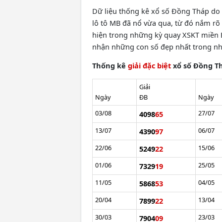
Dữ liệu thống kê xổ số Đồng Tháp d
lô tô MB đã nổ vừa qua, từ đó nắm rõ
hiện trong những kỳ quay XSKT miền B
nhận những con số đẹp nhất trong n
Thống kê
giải đặc biệt
xổ số Đồng Th
Giải
Ngày
ĐB
Ngày
03/08
27/07
4098
65
13/07
06/07
4390
97
22/06
15/06
5249
22
01/06
25/05
7329
19
11/05
04/05
5868
53
20/04
13/04
7899
22
30/03
23/03
7904
09