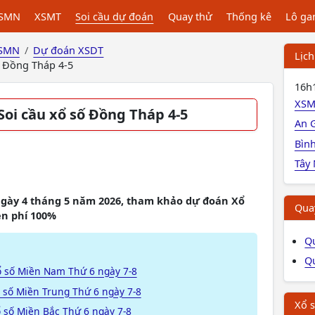
SMN
XSMT
Soi cầu dự đoán
Quay thử
Thống kê
Lô ga
XSMN
Dự đoán XSDT
Lịc
ố Đồng Tháp 4-5
16h
XS
Soi cầu xổ số Đồng Tháp 4-5
An 
Bìn
Tây
 ngày 4 tháng 5 năm 2026, tham khảo dự đoán Xổ
Qua
ễn phí 100%
Q
Q
ổ số Miền Nam Thứ 6 ngày 7-8
 số Miền Trung Thứ 6 ngày 7-8
Xổ 
 số Miền Bắc Thứ 6 ngày 7-8