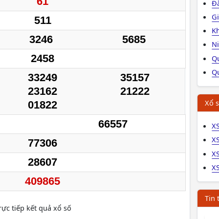
61
Đ
Gi
511
K
3246
5685
N
2458
Q
Q
33249
35157
23162
21222
Xổ 
01822
66557
X
X
77306
X
28607
X
409865
Tin 
ực tiếp kết quả xổ số