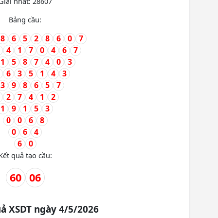
Giải nhất:
28607
Bảng cầu:
8
6
5
2
8
6
0
7
4
1
7
0
4
6
7
1
5
8
7
4
0
3
6
3
5
1
4
3
3
9
8
6
5
7
2
7
4
1
2
1
9
1
5
3
0
0
6
8
0
6
4
6
0
Kết quả tạo cầu:
60
06
uả XSDT ngày 4/5/2026