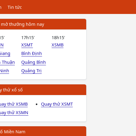
n
Tin tức
h mở thưởng hôm nay
15'
17h15'
18h15'
MN
XSMT
XSMB
Giang
Bình Định
h Thuận
Quảng Bình
 Ninh
Quảng Trị
y thử xổ số
uay thử XSMB
Quay thử XSMT
uay thử XSMN
số Miền Nam