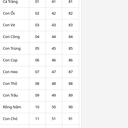
Cá Trắng
01
41
81
Con Ốc
02
42
82
Con Vịt
03
43
83
Con Công
04
44
84
Con Trùng
05
45
85
Con Cọp
06
46
86
Con Heo
07
47
87
Con Thỏ
08
48
88
Con Trâu
09
49
89
Rồng Nằm
10
50
90
Con Chó
11
51
91