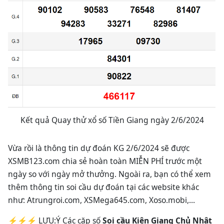
Kết quả Quay thử xổ số Tiền Giang ngày 2/6/2024
Vừa rồi là thông tin dự đoán KG 2/6/2024 sẽ được
XSMB123.com chia sẻ hoàn toàn MIỄN PHÍ trước một
ngày so với ngày mở thưởng. Ngoài ra, bạn có thể xem
thêm thông tin soi cầu dự đoán tại các website khác
như: Atrungroi.com, XSMega645.com, Xoso.mobi,...
⚡⚡⚡ LƯU:Ý Các cặp số
Soi cầu Kiên Giang Chủ Nhật