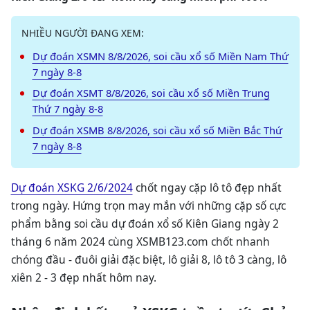
NHIỀU NGƯỜI ĐANG XEM:
Dự đoán XSMN 8/8/2026, soi cầu xổ số Miền Nam Thứ
7 ngày 8-8
Dự đoán XSMT 8/8/2026, soi cầu xổ số Miền Trung
Thứ 7 ngày 8-8
Dự đoán XSMB 8/8/2026, soi cầu xổ số Miền Bắc Thứ
7 ngày 8-8
Dự đoán XSKG 2/6/2024
chốt ngay cặp lô tô đẹp nhất
trong ngày. Hứng trọn may mắn với những cặp số cực
phẩm bằng soi cầu dự đoán xổ số Kiên Giang ngày 2
tháng 6 năm 2024 cùng XSMB123.com chốt nhanh
chóng đầu - đuôi giải đặc biệt, lô giải 8, lô tô 3 càng, lô
xiên 2 - 3 đẹp nhất hôm nay.