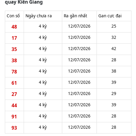
quay Kiên Giang
Con số
Ngày chưa ra
Ra gần nhất
Gan cực đại
48
4 kỳ
12/07/2026
25
17
4 kỳ
12/07/2026
32
35
4 kỳ
12/07/2026
42
38
4 kỳ
12/07/2026
28
78
4 kỳ
12/07/2026
38
61
4 kỳ
12/07/2026
39
27
4 kỳ
12/07/2026
29
44
4 kỳ
12/07/2026
39
91
4 kỳ
12/07/2026
28
93
4 kỳ
12/07/2026
28