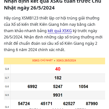
Nhận định kết quả XSKG tuần trước Chủ
Nhật ngày 26/5/2024
Hãy cùng XSMB123 thiết lập cơ hội trúng giải thưởng
của Xổ số kiến thiết Kiên Giang hôm nay bằng cách
tham khảo nhanh bảng
kết quả XSKG
kỳ trước ngày
26/5/2024. Nhận định những cặp số trúng thưởng mới
nhất để chuẩn đoán soi cầu xổ số Kiên Giang ngày 2
tháng 6 năm 2024 chính xác nhất.