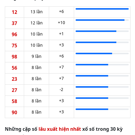
12
+6
13 lần
37
+10
12 lần
96
+1
10 lần
75
+3
10 lần
98
+6
9 lần
56
+7
8 lần
23
+7
8 lần
27
-2
8 lần
58
+3
8 lần
90
+3
8 lần
Những cặp số
lâu xuất hiện nhất
xổ số trong 30 kỳ