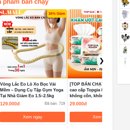
n phẩm bán chạy
36% Giảm
64% G
❯
Vòng Lắc Eo Lò Xo Bọc Vải
[TOP BÁN CHẠY] Khăn ướt
Mềm – Dụng Cụ Tập Gym Yoga
cao cấp Topgia 80 tờ mềm mạ
Tại Nhà Giảm Eo 1.5–2.5kg
không cồn, không parabens
dành cho mẹ và bé
129.000đ
29.000đ
Đã bán: 719
Đã bán: 200
Xem ngay
Xem ngay