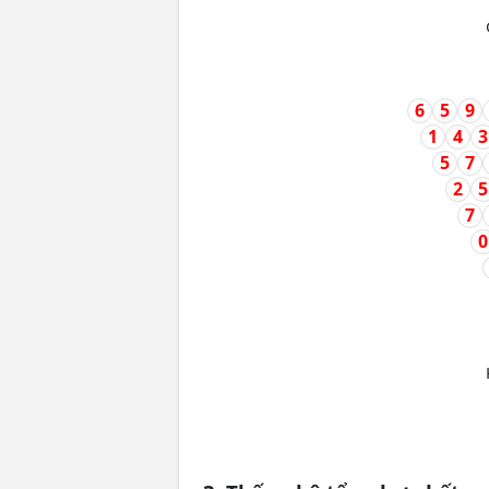
6
5
9
1
4
3
5
7
2
5
7
0