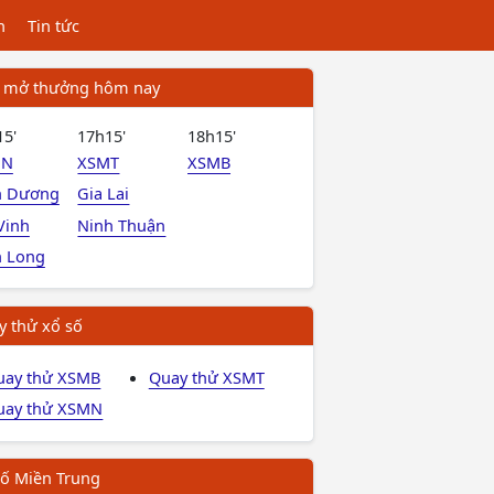
n
Tin tức
h mở thưởng hôm nay
15'
17h15'
18h15'
MN
XSMT
XSMB
h Dương
Gia Lai
Vinh
Ninh Thuận
h Long
y thử xổ số
uay thử XSMB
Quay thử XSMT
uay thử XSMN
số Miền Trung