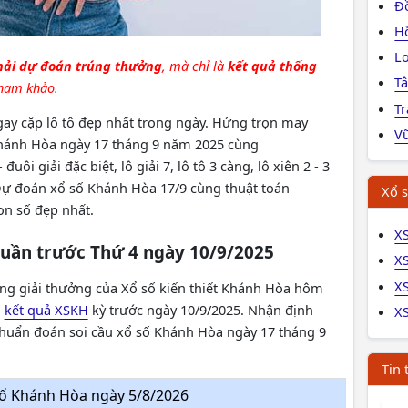
Đ
H
L
hải dự đoán trúng thưởng
, mà chỉ là
kết quả thống
T
tham khảo.
Tr
ay cặp lô tô đẹp nhất trong ngày. Hứng trọn may
V
hánh Hòa ngày 17 tháng 9 năm 2025 cùng
 giải đặc biệt, lô giải 7, lô tô 3 càng, lô xiên 2 - 3
ự đoán xổ số Khánh Hòa 17/9 cùng thuật toán
Xổ 
on số đẹp nhất.
X
tuần trước Thứ 4 ngày 10/9/2025
X
X
úng giải thưởng của Xổ số kiến thiết Khánh Hòa hôm
g
kết quả XSKH
kỳ trước ngày 10/9/2025. Nhận định
X
uẩn đoán soi cầu xổ số Khánh Hòa ngày 17 tháng 9
Tin 
số Khánh Hòa ngày 5/8/2026