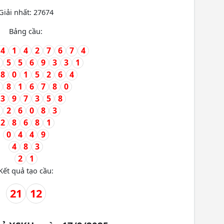
Giải nhất:
27674
Bảng cầu:
4
1
4
2
7
6
7
4
5
5
6
9
3
3
1
8
0
1
5
2
6
4
8
1
6
7
8
0
3
9
7
3
5
8
2
6
0
8
3
2
8
6
8
1
0
4
4
9
4
8
3
2
1
Kết quả tạo cầu:
21
12