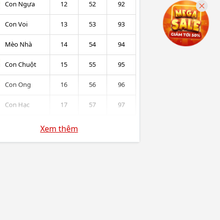
Con Ngựa
12
52
92
iảm
0% Giảm
4
Con Voi
13
53
93
Mèo Nhà
14
54
94
Con Chuột
15
55
95
Con Ong
16
56
96
Con Hạc
17
57
97
Mèo Rừng
18
58
98
Xem thêm
Cây Lau Nhà Tự Vắt KITIMOP
Bể bơi phao bơm hơi 3 t
Con Bướm
19
59
99
i,
CORAL Mã KTMC-01, Chổi Lau
cho bé cao cấp – Siêu dà
Nhà Tự Vắt Thông Minh Xoay
đẹp, an toàn cho bé, giữ
Con Rết
19
60
360 Độ, 2 Bông Lau
lâu, rộng rãi
300.000đ
189.000đ
000
Đã bán: 541
Đã b
Cô Gái
21
61
Xem ngay
Xem ngay
Bồ Câu
22
62