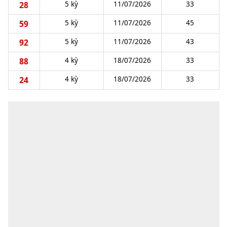
28
5 kỳ
11/07/2026
33
59
5 kỳ
11/07/2026
45
92
5 kỳ
11/07/2026
43
88
4 kỳ
18/07/2026
33
24
4 kỳ
18/07/2026
33