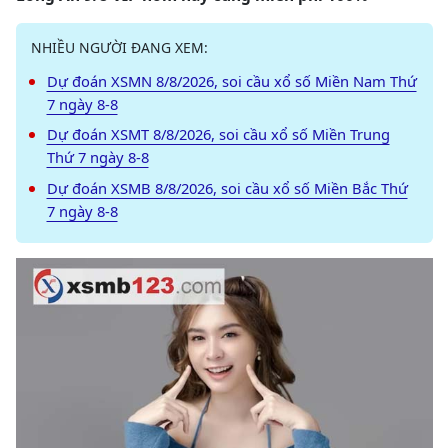
NHIỀU NGƯỜI ĐANG XEM:
Dự đoán XSMN 8/8/2026, soi cầu xổ số Miền Nam Thứ
7 ngày 8-8
Dự đoán XSMT 8/8/2026, soi cầu xổ số Miền Trung
Thứ 7 ngày 8-8
Dự đoán XSMB 8/8/2026, soi cầu xổ số Miền Bắc Thứ
7 ngày 8-8