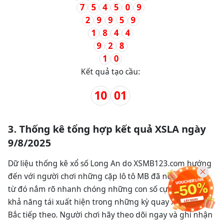
7
5
4
5
0
9
2
9
9
5
9
1
8
4
4
9
2
8
1
0
Kết quả tạo cầu:
10
01
3. Thống kê tổng hợp kết quả XSLA ngày
9/8/2025
Dữ liệu thống kê xổ số Long An do XSMB123.com hướng
đến với người chơi những cặp lô tô MB đã nổ vừa qua,
từ đó nắm rõ nhanh chóng những con số cực phẩm với
khả năng tái xuất hiện trong những kỳ quay XSKT miền
Bắc tiếp theo. Người chơi hãy theo dõi ngay và ghi nhận