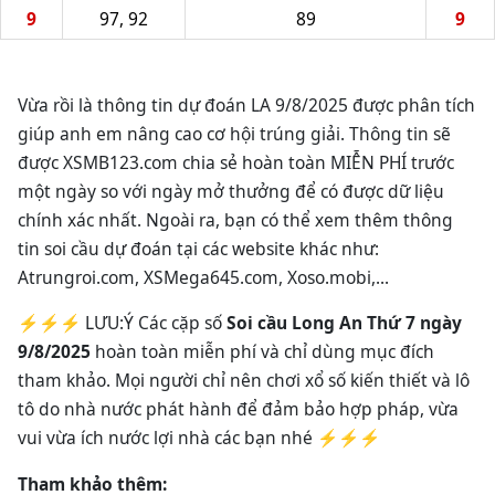
9
97, 92
89
9
Vừa rồi là thông tin dự đoán LA 9/8/2025 được phân tích
giúp anh em nâng cao cơ hội trúng giải. Thông tin sẽ
được XSMB123.com chia sẻ hoàn toàn MIỄN PHÍ trước
một ngày so với ngày mở thưởng để có được dữ liệu
chính xác nhất. Ngoài ra, bạn có thể xem thêm thông
tin soi cầu dự đoán tại các website khác như:
Atrungroi.com, XSMega645.com, Xoso.mobi,...
⚡⚡⚡ LƯU:Ý Các cặp số
Soi cầu Long An Thứ 7 ngày
9/8/2025
hoàn toàn miễn phí và chỉ dùng mục đích
tham khảo. Mọi người chỉ nên chơi xổ số kiến thiết và lô
tô do nhà nước phát hành để đảm bảo hợp pháp, vừa
vui vừa ích nước lợi nhà các bạn nhé ⚡⚡⚡
Tham khảo thêm: