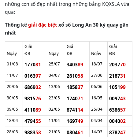
những con số đẹp nhất trong những bảng KQXSLA vừa
qua:
Thống kê
giải đặc biệt
xổ số Long An 30 kỳ quay gần
nhất
Giải
Giải
Giải
Ngày
ĐB
Ngày
ĐB
Ngày
ĐB
01/08
1770
81
25/07
3403
89
18/07
2037
70
11/07
0163
97
04/07
2610
58
27/06
2187
31
20/06
6869
02
13/06
1858
37
06/06
1051
99
30/05
9815
76
23/05
1740
71
16/05
0097
43
09/05
4110
89
02/05
8741
14
25/04
6386
57
18/04
4794
55
11/04
1697
49
04/04
0040
02
28/03
9883
58
21/03
0804
61
14/03
8782
47