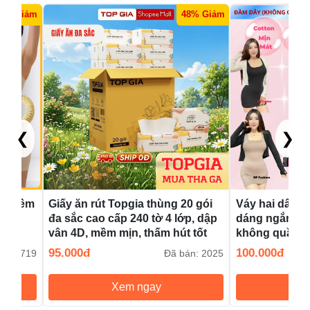
6% Giảm
48% Giảm
❮
❯
ải Mềm
Giấy ăn rút Topgia thùng 20 gói
Váy hai dây b
Tại
đa sắc cao cấp 240 tờ 4 lớp, dập
dáng ngắn bo
vân 4D, mềm mịn, thấm hút tốt
không quần, 
đen nâu sáng d
95.000đ
100.000đ
bán: 719
Đã bán: 2025
HP37
Xem ngay
X