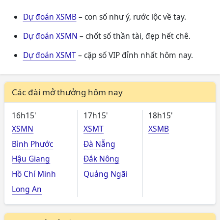
Dự đoán XSMB
– con số như ý, rước lộc về tay.
Dự đoán XSMN
– chốt số thần tài, đẹp hết chê.
Dự đoán XSMT
– cặp số VIP đỉnh nhất hôm nay.
Các đài mở thưởng hôm nay
16h15'
17h15'
18h15'
XSMN
XSMT
XSMB
Bình Phước
Đà Nẵng
Hậu Giang
Đắk Nông
Hồ Chí Minh
Quảng Ngãi
Long An