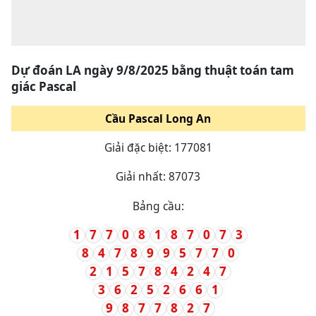
Dự đoán LA ngày 9/8/2025 bằng thuật toán tam
giác Pascal
Cầu Pascal Long An
Giải đặc biệt:
177081
Giải nhất:
87073
Bảng cầu:
1
7
7
0
8
1
8
7
0
7
3
8
4
7
8
9
9
5
7
7
0
2
1
5
7
8
4
2
4
7
3
6
2
5
2
6
6
1
9
8
7
7
8
2
7