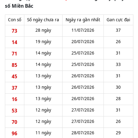
số Miền Bắc
Con số
Số ngày chưa ra
Ngày ra gần nhất
Gan cực đại
73
28 ngày
11/07/2026
37
14
19 ngày
20/07/2026
26
71
14 ngày
25/07/2026
31
85
14 ngày
25/07/2026
33
45
13 ngày
26/07/2026
31
37
13 ngày
26/07/2026
30
16
13 ngày
26/07/2026
28
53
12 ngày
27/07/2026
31
70
12 ngày
27/07/2026
26
96
11 ngày
28/07/2026
29