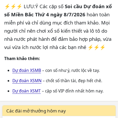
⚡⚡⚡ LƯU:Ý Các cặp số
Soi cầu Dự đoán xổ
số Miền Bắc Thứ 4 ngày 8/7/2026
hoàn toàn
miễn phí và chỉ dùng mục đích tham khảo. Mọi
người chỉ nên chơi xổ số kiến thiết và lô tô do
nhà nước phát hành để đảm bảo hợp pháp, vừa
vui vừa ích nước lợi nhà các bạn nhé ⚡⚡⚡
Tham khảo thêm:
Dự đoán XSMB
– con số như ý, rước lộc về tay.
Dự đoán XSMN
– chốt số thần tài, đẹp hết chê.
Dự đoán XSMT
– cặp số VIP đỉnh nhất hôm nay.
Các đài mở thưởng hôm nay