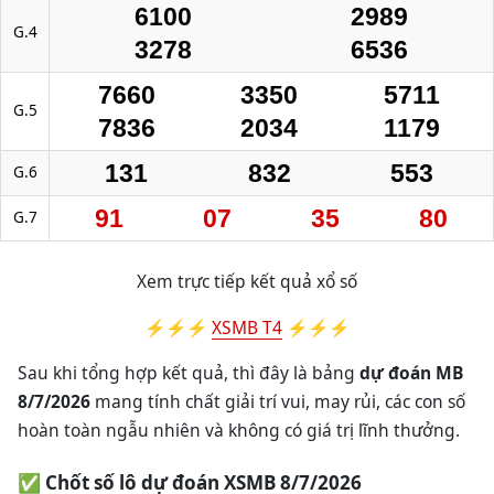
6100
2989
G.4
3278
6536
7660
3350
5711
G.5
7836
2034
1179
131
832
553
G.6
91
07
35
80
G.7
Xem trực tiếp kết quả xổ số
⚡⚡⚡
XSMB T4
⚡⚡⚡
Sau khi tổng hợp kết quả, thì đây là bảng
dự đoán MB
8/7/2026
mang tính chất giải trí vui, may rủi, các con số
hoàn toàn ngẫu nhiên và không có giá trị lĩnh thưởng.
✅ Chốt số lô dự đoán XSMB 8/7/2026