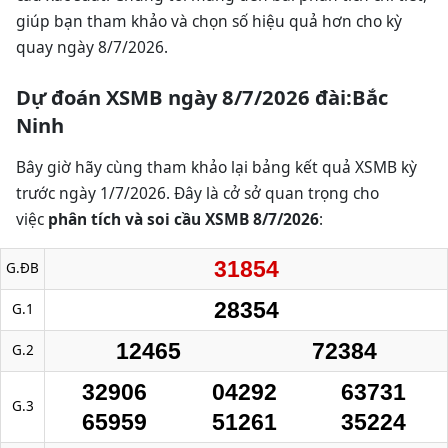
giúp bạn tham khảo và chọn số hiệu quả hơn cho kỳ
quay ngày 8/7/2026.
Dự đoán XSMB ngày 8/7/2026 đài:Bắc
Ninh
Bây giờ hãy cùng tham khảo lại bảng kết quả XSMB kỳ
trước ngày 1/7/2026. Đây là cở sở quan trọng cho
việc
phân tích và soi cầu XSMB 8/7/2026
:
31854
G.ĐB
28354
G.1
12465
72384
G.2
32906
04292
63731
G.3
65959
51261
35224