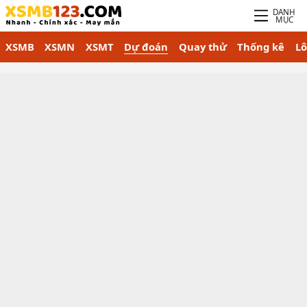
DANH
MỤC
XSMB
XSMN
XSMT
Dự đoán
Quay thử
Thống kê
Lô