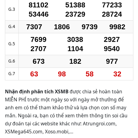
81102
51388
77233
G.3
53446
23729
28724
7307
1806
9739
9982
G.4
7699
3038
2927
G.5
2707
1104
9540
673
182
977
G.6
63
98
58
32
G.7
Nhận định phân tích XSMB
được chia sẻ hoàn toàn
MIỄN PHÍ trước một ngày so với ngày mở thưởng để
anh em có thể tham khảo thử và lựa chọn con số may
mắn. Ngoài ra, bạn có thể xem thêm thông tin soi cầu
dự đoán tại các website khác như: Atrungroi.com,
XSMega645.com, Xoso.mobi,...