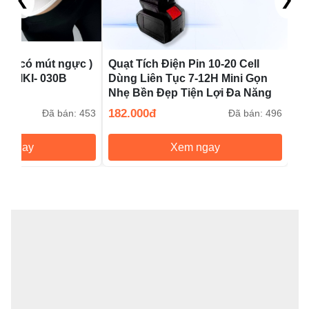
Quạt Tích Điện Pin 10-20 Cell
NAKIKI- 030B
Dùng Liên Tục 7-12H Mini Gọn
Nhẹ Bền Đẹp Tiện Lợi Đa Năng
182.000đ
Đã bán: 453
Đã bán: 496
m ngay
Xem ngay