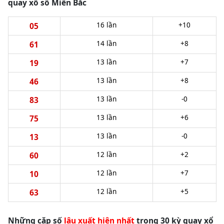
quay xổ số Miền Bắc
05
16 lần
+10
61
14 lần
+8
19
13 lần
+7
46
13 lần
+8
83
13 lần
-0
75
13 lần
+6
13
13 lần
-0
60
12 lần
+2
10
12 lần
+7
63
12 lần
+5
Những cặp số
lâu xuất hiện nhất
trong 30 kỳ quay xổ