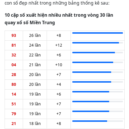
con số đẹp nhất trong những bảng thống kê sau:
10 cặp số xuất hiện nhiều nhất trong vòng 30 lần
quay xổ số Miền Trung
93
26 lần
+8
81
24 lần
+12
32
22 lần
+6
04
21 lần
+10
28
20 lần
+7
80
20 lần
+4
14
19 lần
+6
51
19 lần
+7
79
19 lần
+7
21
18 lần
+8