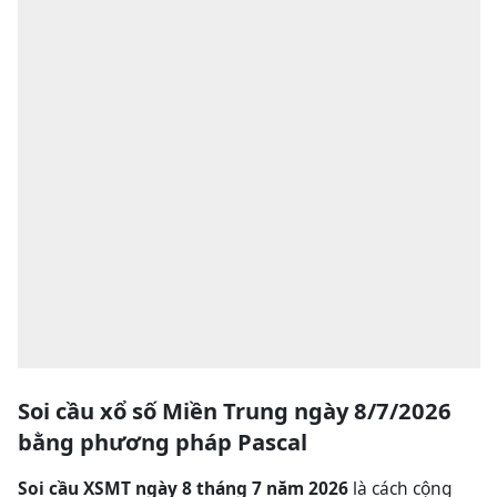
Soi cầu xổ số Miền Trung ngày 8/7/2026
bằng phương pháp Pascal
Soi cầu XSMT ngày 8 tháng 7 năm 2026
là cách cộng