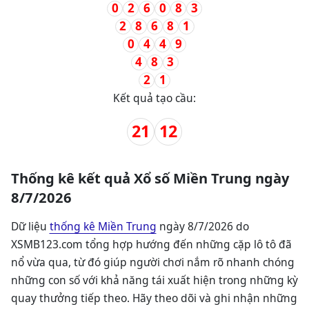
0
2
6
0
8
3
2
8
6
8
1
0
4
4
9
4
8
3
2
1
Kết quả tạo cầu:
21
12
Thống kê kết quả Xổ số Miền Trung ngày
8/7/2026
Dữ liệu
thống kê Miền Trung
ngày 8/7/2026 do
XSMB123.com tổng hợp hướng đến những cặp lô tô đã
nổ vừa qua, từ đó giúp người chơi nắm rõ nhanh chóng
những con số với khả năng tái xuất hiện trong những kỳ
quay thưởng tiếp theo. Hãy theo dõi và ghi nhận những