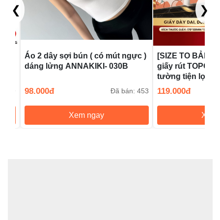
❮
❯
[SIZE TO BẢN CAO CẤP] Khăn
B
giấy rút TOPGIA dạng bịch treo
tường tiện lợi siêu dai mềm mịn
119.000đ
án: 453
Đã bán: 5000
Xem ngay