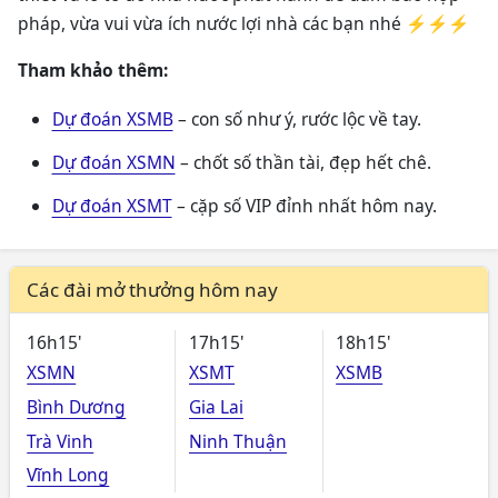
pháp, vừa vui vừa ích nước lợi nhà các bạn nhé ⚡⚡⚡
Tham khảo thêm:
Dự đoán XSMB
– con số như ý, rước lộc về tay.
Dự đoán XSMN
– chốt số thần tài, đẹp hết chê.
Dự đoán XSMT
– cặp số VIP đỉnh nhất hôm nay.
Các đài mở thưởng hôm nay
16h15'
17h15'
18h15'
XSMN
XSMT
XSMB
Bình Dương
Gia Lai
Trà Vinh
Ninh Thuận
Vĩnh Long