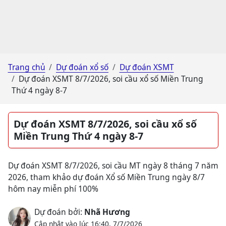
Trang chủ
Dự đoán xổ số
Dự đoán XSMT
Dự đoán XSMT 8/7/2026, soi cầu xổ số Miền Trung
Thứ 4 ngày 8-7
Dự đoán XSMT 8/7/2026, soi cầu xổ số
Miền Trung Thứ 4 ngày 8-7
Dự đoán XSMT 8/7/2026, soi cầu MT ngày 8 tháng 7 năm
2026, tham khảo dự đoán Xổ số Miền Trung ngày 8/7
hôm nay miễn phí 100%
Dự đoán bởi:
Nhã Hương
Cập nhật vào lúc 16:40, 7/7/2026