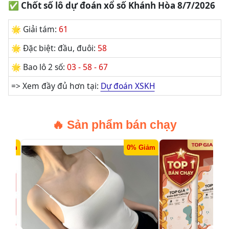
✅ Chốt số lô dự đoán xổ số Khánh Hòa 8/7/2026
🌟 Giải tám:
61
🌟 Đặc biệt: đầu, đuôi:
58
🌟 Bao lô 2 số:
03 - 58 - 67
=> Xem đầy đủ hơn tại:
Dự đoán XSKH
🔥 Sản phẩm bán chạy
% Giảm
40% Giảm
Cây Lau Nhà T
CORAL Mã KTMC
Nhà Tự Vắt Th
360 Độ, 2 Bông
300.000đ
Xem