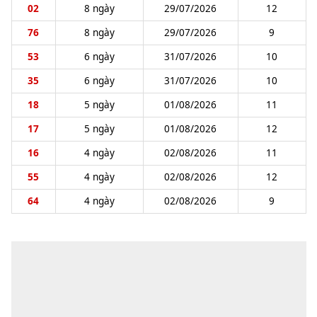
02
8 ngày
29/07/2026
12
76
8 ngày
29/07/2026
9
53
6 ngày
31/07/2026
10
35
6 ngày
31/07/2026
10
18
5 ngày
01/08/2026
11
17
5 ngày
01/08/2026
12
16
4 ngày
02/08/2026
11
55
4 ngày
02/08/2026
12
64
4 ngày
02/08/2026
9