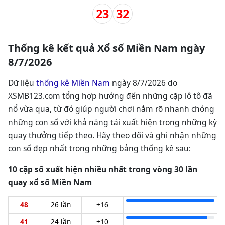
23
32
Thống kê kết quả Xổ số Miền Nam ngày
8/7/2026
Dữ liệu
thống kê Miền Nam
ngày 8/7/2026 do
XSMB123.com tổng hợp hướng đến những cặp lô tô đã
nổ vừa qua, từ đó giúp người chơi nắm rõ nhanh chóng
những con số với khả năng tái xuất hiện trong những kỳ
quay thưởng tiếp theo. Hãy theo dõi và ghi nhận những
con số đẹp nhất trong những bảng thống kê sau:
10 cặp số xuất hiện nhiều nhất trong vòng 30 lần
quay xổ số Miền Nam
48
26 lần
+16
41
24 lần
+10