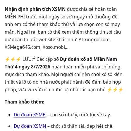
Nhận định phân tích XSMN
được chia sẻ hoàn toàn
MIỄN PHÍ trước một ngày so với ngày mở thưởng để
anh em có thể tham khảo thử và lựa chọn con số may
mắn. Ngoài ra, bạn có thể xem thêm thông tin soi cầu
dự đoán tại các website khác như: Atrungroi.com,
XSMega645.com, Xoso.mobi,...
⚡⚡⚡ LƯU:Ý Các cặp số
Dự đoán xổ số Miền Nam
Thứ 4 ngày 8/7/2026
hoàn toàn miễn phí và chỉ dùng
mục đích tham khảo. Mọi người chỉ nên chơi xổ số kiến
thiết và lô tô do nhà nước phát hành để đảm bảo hợp
pháp, vừa vui vừa ích nước lợi nhà các bạn nhé ⚡⚡⚡
Tham khảo thêm:
Dự đoán XSMB
– con số như ý, rước lộc về tay.
Dự đoán XSMN
– chốt số thần tài, đẹp hết chê.