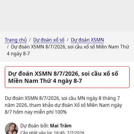
Trang chủ
Dự đoán xổ số
Dự đoán XSMN
Dự đoán XSMN 8/7/2026, soi cầu xổ số Miền Nam Thứ
4 ngày 8-7
Dự đoán XSMN 8/7/2026, soi cầu xổ số
Miền Nam Thứ 4 ngày 8-7
Dự đoán XSMN 8/7/2026, soi cầu MN ngày 8 tháng 7
năm 2026, tham khảo dự đoán Xổ số Miền Nam ngày
8/7 hôm nay miễn phí 100%
Dự đoán bởi:
Mai Trâm
Cập nhật vào lúc 16:40, 7/7/2026