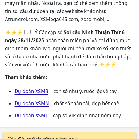
may mắn nhất. Ngoài ra, bạn có thể xem thêm thông
tin soi cầu dự đoán tại các website khác như:
Atrungroi.com, XSMega645.com, Xoso.mobi,...
⚡⚡⚡ LƯU:Ý Các cặp số
Soi cầu Ninh Thuận Thứ 6
ngày 28/11/2025
hoàn toàn miễn phí và chỉ dùng mục
đích tham khảo. Mọi người chỉ nên chơi xổ số kiến thiết
và lô tô do nhà nước phát hành để đảm bảo hợp pháp,
vừa vui vừa ích nước lợi nhà các bạn nhé ⚡⚡⚡
Tham khảo thêm:
Dự đoán XSMB
– con số như ý, rước lộc về tay.
Dự đoán XSMN
– chốt số thần tài, đẹp hết chê.
Dự đoán XSMT
– cặp số VIP đỉnh nhất hôm nay.
Các đài mở thưởng hôm nay