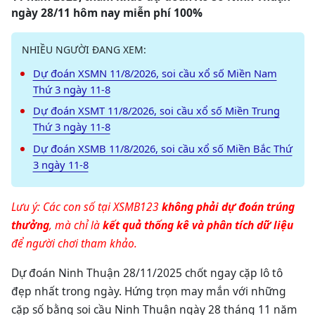
ngày 28/11 hôm nay miễn phí 100%
NHIỀU NGƯỜI ĐANG XEM:
Dự đoán XSMN 11/8/2026, soi cầu xổ số Miền Nam
Thứ 3 ngày 11-8
Dự đoán XSMT 11/8/2026, soi cầu xổ số Miền Trung
Thứ 3 ngày 11-8
Dự đoán XSMB 11/8/2026, soi cầu xổ số Miền Bắc Thứ
3 ngày 11-8
Lưu ý: Các con số tại XSMB123
không phải dự đoán trúng
thưởng
, mà chỉ là
kết quả thống kê và phân tích dữ liệu
để người chơi tham khảo.
Dự đoán Ninh Thuận 28/11/2025 chốt ngay cặp lô tô
đẹp nhất trong ngày. Hứng trọn may mắn với những
cặp số bằng soi cầu Ninh Thuận ngày 28 tháng 11 năm