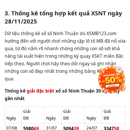
3. Thống kê tổng hợp kết quả XSNT ngày
28/11/2025
Dữ liệu thống kê xổ số Ninh Thuận do XSMB123.com
hướng đến với người chơi những cặp lô tô MB đã nổ vừa
qua, từ đó nắm rõ nhanh chóng những con số với khả
năng tái xuất hiện trong những kỳ quay XSKT miền Bắc
tiếp theo. Người chơi hãy theo dõi ngay và ghi nhận
những con số đẹp nhất trong những bảng KQXSNT vừa
qua:
Thống kê
giải đặc biệt
xổ số Ninh Thuận 30 kỳ quay
gần nhất
Giải
Giải
Giải
Ngày
ĐB
Ngày
ĐB
Ngày
ĐB
07/08
5980
69
31/07
5094
39
24/07
3347
58