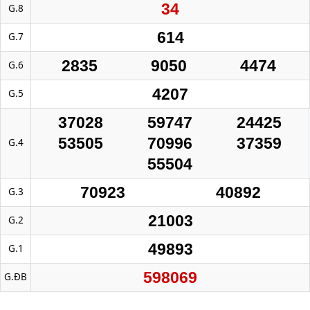
34
G.8
614
G.7
2835
9050
4474
G.6
4207
G.5
37028
59747
24425
53505
70996
37359
G.4
55504
70923
40892
G.3
21003
G.2
49893
G.1
598069
G.ĐB