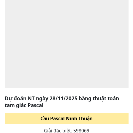
Dự đoán NT ngày 28/11/2025 bằng thuật toán
tam giác Pascal
Cầu Pascal Ninh Thuận
Giải đặc biệt:
598069