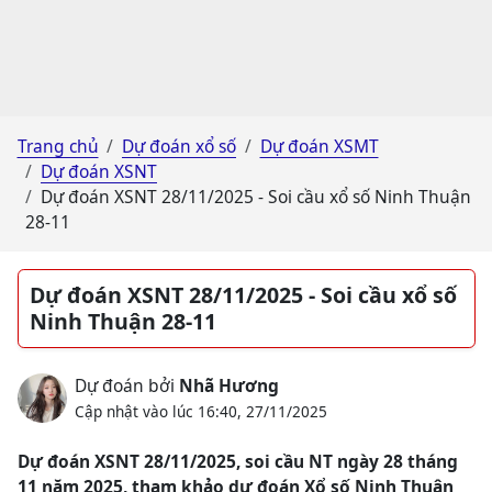
Trang chủ
Dự đoán xổ số
Dự đoán XSMT
Dự đoán XSNT
Dự đoán XSNT 28/11/2025 - Soi cầu xổ số Ninh Thuận
28-11
Dự đoán XSNT 28/11/2025 - Soi cầu xổ số
Ninh Thuận 28-11
Dự đoán bởi
Nhã Hương
Cập nhật vào lúc 16:40, 27/11/2025
Dự đoán XSNT 28/11/2025, soi cầu NT ngày 28 tháng
11 năm 2025, tham khảo dự đoán Xổ số Ninh Thuận