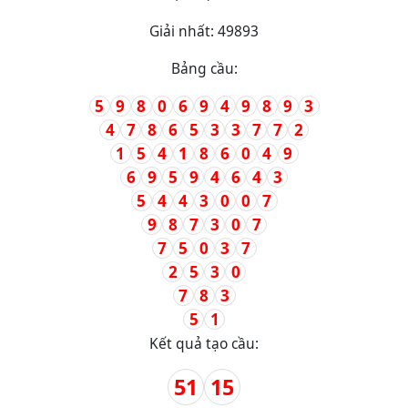
Giải nhất:
49893
Bảng cầu:
5
9
8
0
6
9
4
9
8
9
3
4
7
8
6
5
3
3
7
7
2
1
5
4
1
8
6
0
4
9
6
9
5
9
4
6
4
3
5
4
4
3
0
0
7
9
8
7
3
0
7
7
5
0
3
7
2
5
3
0
7
8
3
5
1
Kết quả tạo cầu:
51
15