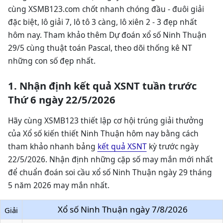
cùng XSMB123.com chốt nhanh chóng đầu - đuôi giải
đặc biệt, lô giải 7, lô tô 3 càng, lô xiên 2 - 3 đẹp nhất
hôm nay. Tham khảo thêm Dự đoán xổ số Ninh Thuận
29/5 cùng thuật toán Pascal, theo dõi thống kê NT
những con số đẹp nhất.
1. Nhận định kết quả XSNT tuần trước
Thứ 6 ngày 22/5/2026
Hãy cùng XSMB123 thiết lập cơ hội trúng giải thưởng
của Xổ số kiến thiết Ninh Thuận hôm nay bằng cách
tham khảo nhanh bảng
kết quả XSNT
kỳ trước ngày
22/5/2026. Nhận định những cặp số may mắn mới nhất
để chuẩn đoán soi cầu xổ số Ninh Thuận ngày 29 tháng
5 năm 2026 may mắn nhất.
Xổ số Ninh Thuận ngày 7/8/2026
Giải