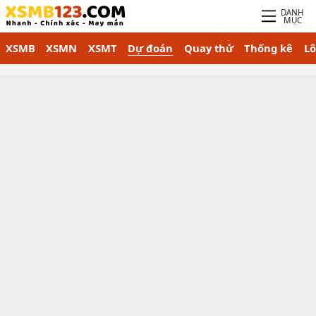
DANH
MỤC
XSMB
XSMN
XSMT
Dự đoán
Quay thử
Thống kê
Lô