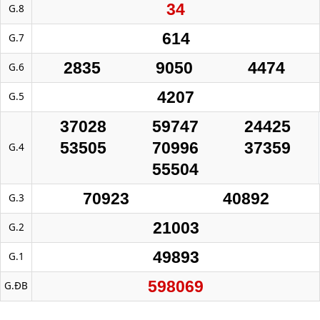
34
G.8
614
G.7
2835
9050
4474
G.6
4207
G.5
37028
59747
24425
53505
70996
37359
G.4
55504
70923
40892
G.3
21003
G.2
49893
G.1
598069
G.ĐB