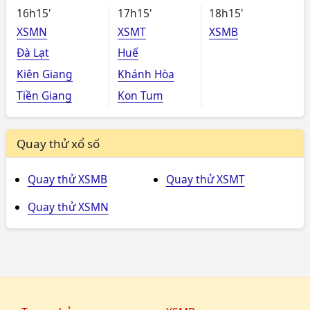
16h15'
17h15'
18h15'
XSMN
XSMT
XSMB
Đà Lạt
Huế
Kiên Giang
Khánh Hòa
Tiền Giang
Kon Tum
Quay thử xổ số
Quay thử XSMB
Quay thử XSMT
Quay thử XSMN