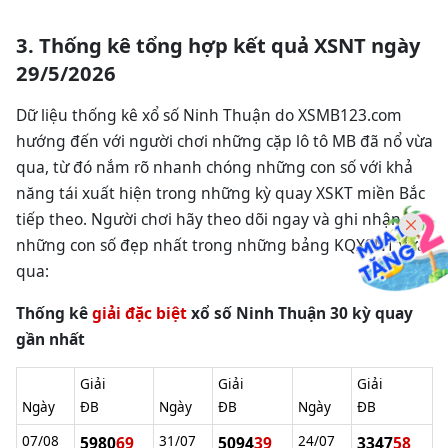
3. Thống kê tổng hợp kết quả XSNT ngày
29/5/2026
Dữ liệu thống kê xổ số Ninh Thuận do XSMB123.com
hướng đến với người chơi những cặp lô tô MB đã nổ vừa
qua, từ đó nắm rõ nhanh chóng những con số với khả
năng tái xuất hiện trong những kỳ quay XSKT miền Bắc
tiếp theo. Người chơi hãy theo dõi ngay và ghi nhận
những con số đẹp nhất trong những bảng KQXSNT vừa
qua:
Thống kê
giải đặc biệt
xổ số Ninh Thuận 30 kỳ quay
gần nhất
Giải
Giải
Giải
Ngày
ĐB
Ngày
ĐB
Ngày
ĐB
07/08
5980
69
31/07
5094
39
24/07
3347
58