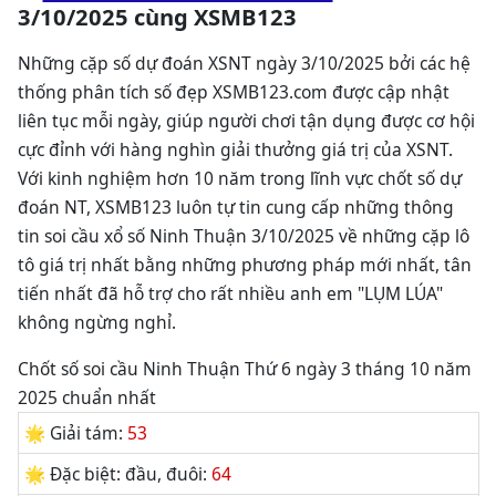
3/10/2025 cùng XSMB123
Những cặp số dự đoán XSNT ngày 3/10/2025 bởi các hệ
thống phân tích số đẹp XSMB123.com được cập nhật
liên tục mỗi ngày, giúp người chơi tận dụng được cơ hội
cực đỉnh với hàng nghìn giải thưởng giá trị của XSNT.
Với kinh nghiệm hơn 10 năm trong lĩnh vực chốt số dự
đoán NT, XSMB123 luôn tự tin cung cấp những thông
tin soi cầu xổ số Ninh Thuận 3/10/2025 về những cặp lô
tô giá trị nhất bằng những phương pháp mới nhất, tân
tiến nhất đã hỗ trợ cho rất nhiều anh em "LỤM LÚA"
không ngừng nghỉ.
Chốt số soi cầu Ninh Thuận Thứ 6 ngày 3 tháng 10 năm
2025 chuẩn nhất
🌟 Giải tám:
53
🌟 Đặc biệt: đầu, đuôi:
64