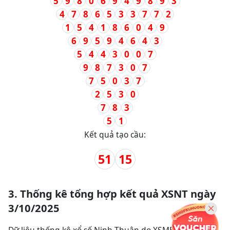
5
9
8
0
6
9
4
9
8
9
3
4
7
8
6
5
3
3
7
7
2
1
5
4
1
8
6
0
4
9
6
9
5
9
4
6
4
3
5
4
4
3
0
0
7
9
8
7
3
0
7
7
5
0
3
7
2
5
3
0
7
8
3
5
1
Kết quả tạo cầu:
51
15
3. Thống kê tổng hợp kết quả XSNT ngày
3/10/2025
Dữ liệu thống kê xổ số Ninh Thuận do XSMB123.com