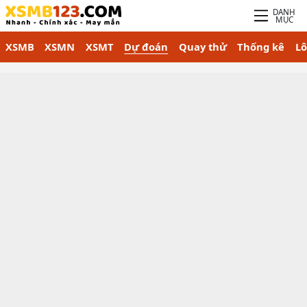
DANH
MỤC
XSMB
XSMN
XSMT
Dự đoán
Quay thử
Thống kê
Lô