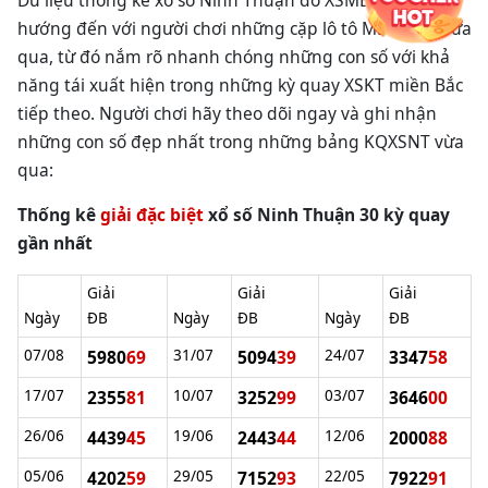
hướng đến với người chơi những cặp lô tô MB đã nổ vừa
qua, từ đó nắm rõ nhanh chóng những con số với khả
năng tái xuất hiện trong những kỳ quay XSKT miền Bắc
tiếp theo. Người chơi hãy theo dõi ngay và ghi nhận
những con số đẹp nhất trong những bảng KQXSNT vừa
qua:
Thống kê
giải đặc biệt
xổ số Ninh Thuận 30 kỳ quay
gần nhất
Giải
Giải
Giải
Ngày
ĐB
Ngày
ĐB
Ngày
ĐB
07/08
5980
69
31/07
5094
39
24/07
3347
58
17/07
2355
81
10/07
3252
99
03/07
3646
00
26/06
4439
45
19/06
2443
44
12/06
2000
88
05/06
4202
59
29/05
7152
93
22/05
7922
91