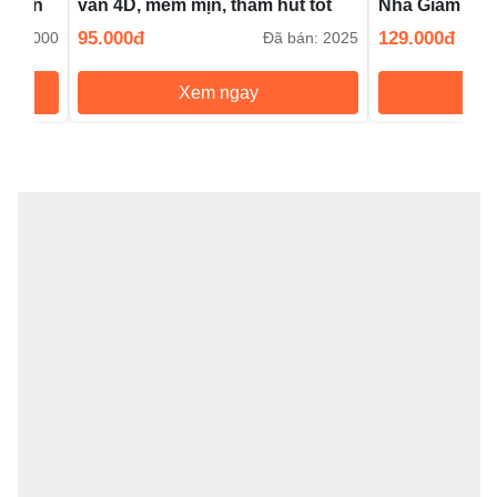
ềm mịn
vân 4D, mềm mịn, thấm hút tốt
Nhà Giảm Eo 
95.000đ
129.000đ
án: 5000
Đã bán: 2025
Xem ngay
X