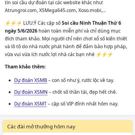
tin soi cầu dự đoán tại các website khác như:
Atrungroi.com, XSMega645.com, Xoso.mobi,...
⚡⚡⚡ LƯU:Ý Các cặp số
Soi cầu Ninh Thuận Thứ 6
ngày 5/6/2026
hoàn toàn miễn phí và chỉ dùng mục
đích tham khảo. Mọi người chỉ nên chơi xổ số kiến thiết
và lô tô do nhà nước phát hành để đảm bảo hợp pháp,
vừa vui vừa ích nước lợi nhà các bạn nhé ⚡⚡⚡
Tham khảo thêm:
Dự đoán XSMB
– con số như ý, rước lộc về tay.
Dự đoán XSMN
– chốt số thần tài, đẹp hết chê.
Dự đoán XSMT
– cặp số VIP đỉnh nhất hôm nay.
Các đài mở thưởng hôm nay