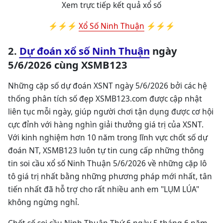
Xem trực tiếp kết quả xổ số
⚡⚡⚡
Xổ Số Ninh Thuận
⚡⚡⚡
2.
Dự đoán xổ số Ninh Thuận
ngày
5/6/2026 cùng XSMB123
Những cặp số dự đoán XSNT ngày 5/6/2026 bởi các hệ
thống phân tích số đẹp XSMB123.com được cập nhật
liên tục mỗi ngày, giúp người chơi tận dụng được cơ hội
cực đỉnh với hàng nghìn giải thưởng giá trị của XSNT.
Với kinh nghiệm hơn 10 năm trong lĩnh vực chốt số dự
đoán NT, XSMB123 luôn tự tin cung cấp những thông
tin soi cầu xổ số Ninh Thuận 5/6/2026 về những cặp lô
tô giá trị nhất bằng những phương pháp mới nhất, tân
tiến nhất đã hỗ trợ cho rất nhiều anh em "LỤM LÚA"
không ngừng nghỉ.
Chốt số soi cầu Ninh Thuận Thứ 6 ngày 5 tháng 6 năm