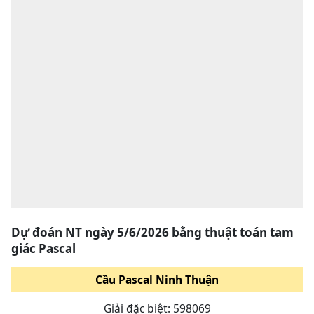
Dự đoán NT ngày 5/6/2026 bằng thuật toán tam
giác Pascal
Cầu Pascal Ninh Thuận
Giải đặc biệt:
598069