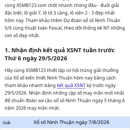
cùng XSMB123.com chốt nhanh chóng đầu - đuôi giải
đặc biệt, lô giải 7, lô tô 3 càng, lô xiên 2 - 3 đẹp nhất
hôm nay. Tham khảo thêm Dự đoán xổ số Ninh Thuận
5/6 cùng thuật toán Pascal, theo dõi thống kê NT những
con số đẹp nhất.
1. Nhận định kết quả XSNT tuần trước
Thứ 6 ngày 29/5/2026
Hãy cùng XSMB123 thiết lập cơ hội trúng giải thưởng
của Xổ số kiến thiết Ninh Thuận hôm nay bằng cách
tham khảo nhanh bảng
kết quả XSNT
kỳ trước ngày
29/5/2026. Nhận định những cặp số may mắn mới nhất
để chuẩn đoán soi cầu xổ số Ninh Thuận ngày 5 tháng 6
năm 2026 may mắn nhất.
Xổ số Ninh Thuận ngày 7/8/2026
Giải