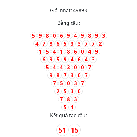
Giải nhất:
49893
Bảng cầu:
5
9
8
0
6
9
4
9
8
9
3
4
7
8
6
5
3
3
7
7
2
1
5
4
1
8
6
0
4
9
6
9
5
9
4
6
4
3
5
4
4
3
0
0
7
9
8
7
3
0
7
7
5
0
3
7
2
5
3
0
7
8
3
5
1
Kết quả tạo cầu:
51
15