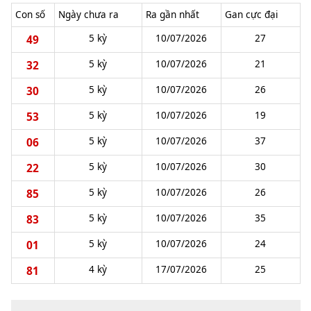
Con số
Ngày chưa ra
Ra gần nhất
Gan cực đại
49
5 kỳ
10/07/2026
27
32
5 kỳ
10/07/2026
21
30
5 kỳ
10/07/2026
26
53
5 kỳ
10/07/2026
19
06
5 kỳ
10/07/2026
37
22
5 kỳ
10/07/2026
30
85
5 kỳ
10/07/2026
26
83
5 kỳ
10/07/2026
35
01
5 kỳ
10/07/2026
24
81
4 kỳ
17/07/2026
25