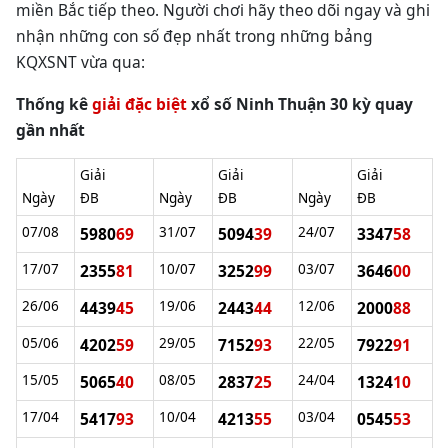
miền Bắc tiếp theo. Người chơi hãy theo dõi ngay và ghi
nhận những con số đẹp nhất trong những bảng
KQXSNT vừa qua:
Thống kê
giải đặc biệt
xổ số Ninh Thuận 30 kỳ quay
gần nhất
Giải
Giải
Giải
Ngày
ĐB
Ngày
ĐB
Ngày
ĐB
07/08
5980
69
31/07
5094
39
24/07
3347
58
17/07
2355
81
10/07
3252
99
03/07
3646
00
26/06
4439
45
19/06
2443
44
12/06
2000
88
05/06
4202
59
29/05
7152
93
22/05
7922
91
15/05
5065
40
08/05
2837
25
24/04
1324
10
17/04
5417
93
10/04
4213
55
03/04
0545
53