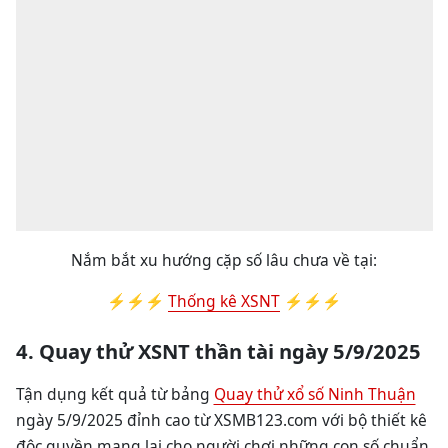
Nắm bắt xu hướng cặp số lâu chưa về tại:
⚡⚡⚡
Thống kê XSNT
⚡⚡⚡
4. Quay thử XSNT thần tài ngày 5/9/2025
Tận dụng kết quả từ bảng
Quay thử xổ số Ninh Thuận
ngày 5/9/2025 đỉnh cao từ XSMB123.com với bộ thiết kê
độc quyền mang lại cho người chơi những con số chuẩn