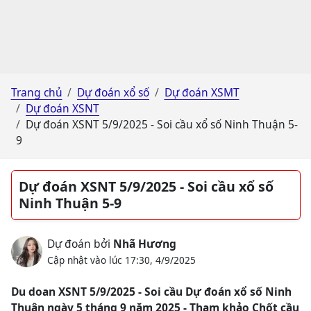
Trang chủ
Dự đoán xổ số
Dự đoán XSMT
Dự đoán XSNT
Dự đoán XSNT 5/9/2025 - Soi cầu xổ số Ninh Thuận 5-
9
Dự đoán XSNT 5/9/2025 - Soi cầu xổ số
Ninh Thuận 5-9
Dự đoán bởi
Nhã Hương
Cập nhật vào lúc 17:30, 4/9/2025
Du doan XSNT 5/9/2025 - Soi cầu Dự đoán xổ số Ninh
Thuận ngày 5 tháng 9 năm 2025 - Tham khảo Chốt cầu