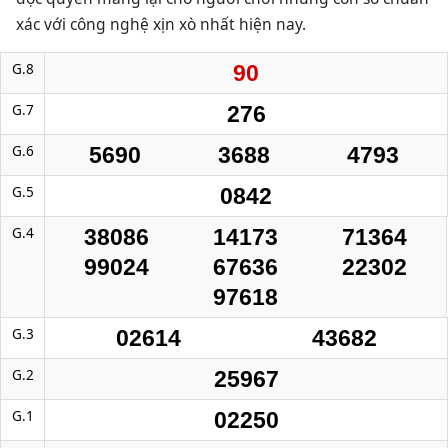
xác với công nghệ xịn xò nhất hiện nay.
G.8
90
G.7
276
G.6
5690
3688
4793
G.5
0842
G.4
38086
14173
71364
99024
67636
22302
97618
G.3
02614
43682
G.2
25967
G.1
02250