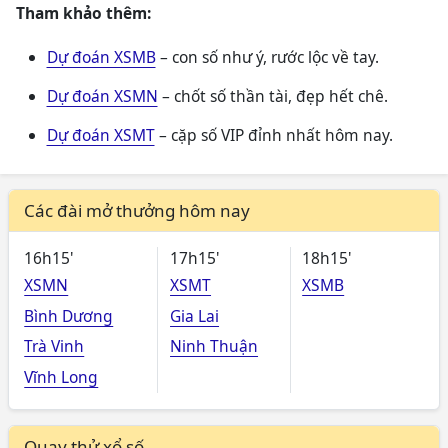
Tham khảo thêm:
Dự đoán XSMB
– con số như ý, rước lộc về tay.
Dự đoán XSMN
– chốt số thần tài, đẹp hết chê.
Dự đoán XSMT
– cặp số VIP đỉnh nhất hôm nay.
Các đài mở thưởng hôm nay
16h15'
17h15'
18h15'
XSMN
XSMT
XSMB
Bình Dương
Gia Lai
Trà Vinh
Ninh Thuận
Vĩnh Long
Quay thử xổ số