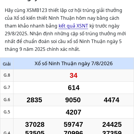
Hãy cùng XSMB123 thiết lập cơ hội trúng giải thưởng
của Xổ số kiến thiết Ninh Thuận hôm nay bằng cách
tham khảo nhanh bảng
kết quả XSNT
kỳ trước ngày
29/8/2025. Nhận định những cặp số trúng thưởng mới
nhất để chuẩn đoán soi cầu xổ số Ninh Thuận ngày 5
tháng 9 năm 2025 chính xác nhất.
Xổ số Ninh Thuận ngày 7/8/2026
Giải
34
G.8
614
G.7
2835
9050
4474
G.6
4207
G.5
37028
59747
24425
53505
70996
37359
G.4