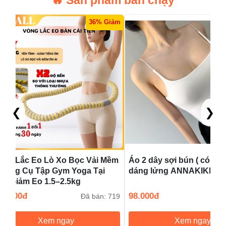
6% Giảm
0% Giảm
❮
❯
ải Mềm
Áo 2 dây sợi bún ( có mút ngực )
(Tặng Remote
Tại
dáng lửng ANNAKIKI- 030B
Selfie 4 chân
từ xa có phân 
Tripod chụp 
98.000đ
155.000đ
bán: 719
Đã bán: 453
Xem ngay
X