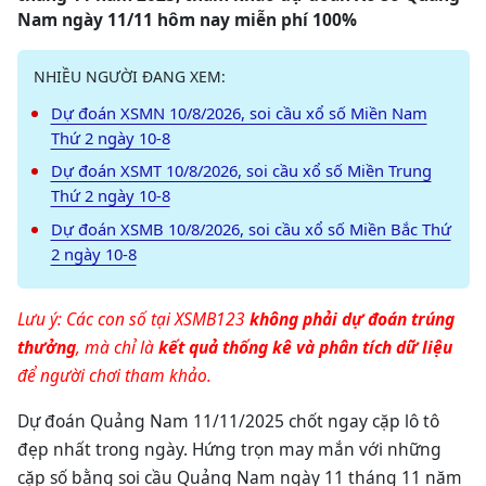
Nam ngày 11/11 hôm nay miễn phí 100%
NHIỀU NGƯỜI ĐANG XEM:
Dự đoán XSMN 10/8/2026, soi cầu xổ số Miền Nam
Thứ 2 ngày 10-8
Dự đoán XSMT 10/8/2026, soi cầu xổ số Miền Trung
Thứ 2 ngày 10-8
Dự đoán XSMB 10/8/2026, soi cầu xổ số Miền Bắc Thứ
2 ngày 10-8
Lưu ý: Các con số tại XSMB123
không phải dự đoán trúng
thưởng
, mà chỉ là
kết quả thống kê và phân tích dữ liệu
để người chơi tham khảo.
Dự đoán Quảng Nam 11/11/2025 chốt ngay cặp lô tô
đẹp nhất trong ngày. Hứng trọn may mắn với những
cặp số bằng soi cầu Quảng Nam ngày 11 tháng 11 năm