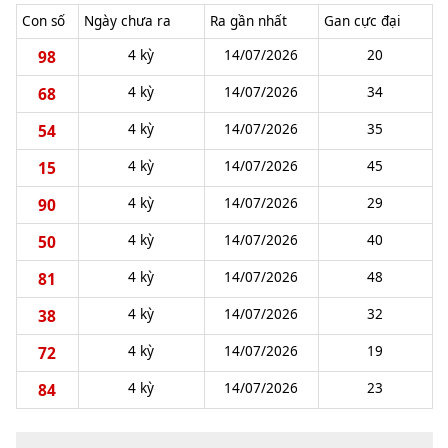
Con số
Ngày chưa ra
Ra gần nhất
Gan cực đại
98
4 kỳ
14/07/2026
20
68
4 kỳ
14/07/2026
34
54
4 kỳ
14/07/2026
35
15
4 kỳ
14/07/2026
45
90
4 kỳ
14/07/2026
29
50
4 kỳ
14/07/2026
40
81
4 kỳ
14/07/2026
48
38
4 kỳ
14/07/2026
32
72
4 kỳ
14/07/2026
19
84
4 kỳ
14/07/2026
23