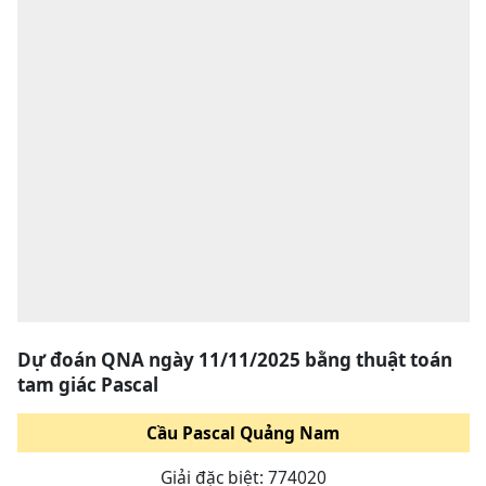
Dự đoán QNA ngày 11/11/2025 bằng thuật toán
tam giác Pascal
Cầu Pascal Quảng Nam
Giải đặc biệt:
774020