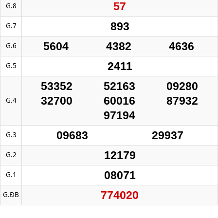
57
G.8
893
G.7
5604
4382
4636
G.6
2411
G.5
53352
52163
09280
32700
60016
87932
G.4
97194
09683
29937
G.3
12179
G.2
08071
G.1
774020
G.ĐB