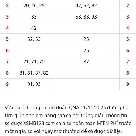
2
20, 26, 25
42, 52, 82
2
3
33
53, 33, 93
3
4
42
4
5
52, 53
25
5
6
26
6
7
71, 71, 70
87
7
8
81, 81, 87, 82
8
9
91, 93
9
Vừa rồi là thông tin dự đoán QNA 11/11/2025 được phân
tích giúp anh em nâng cao cơ hội trúng giải. Thông tin
sẽ được XSMB123.com chia sẻ hoàn toàn MIỄN PHÍ trước
một ngày so với ngày mở thưởng để có được dữ liệu