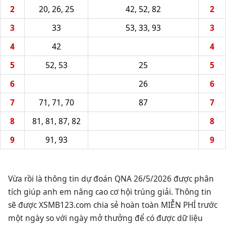
2
20, 26, 25
42, 52, 82
2
3
33
53, 33, 93
3
4
42
4
5
52, 53
25
5
6
26
6
7
71, 71, 70
87
7
8
81, 81, 87, 82
8
9
91, 93
9
Vừa rồi là thông tin dự đoán QNA 26/5/2026 được phân
tích giúp anh em nâng cao cơ hội trúng giải. Thông tin
sẽ được XSMB123.com chia sẻ hoàn toàn MIỄN PHÍ trước
một ngày so với ngày mở thưởng để có được dữ liệu