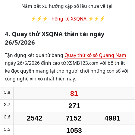
Nắm bắt xu hướng cặp số lâu chưa về tại:
⚡⚡⚡
Thống kê XSQNA
⚡⚡⚡
4. Quay thử XSQNA thần tài ngày
26/5/2026
Tận dụng kết quả từ bảng
Quay thử xổ số Quảng Nam
ngày 26/5/2026 đỉnh cao từ XSMB123.com với bộ thiết
kê độc quyền mang lại cho người chơi những con số với
công nghệ xịn xò nhất hiện nay.
G.8
81
G.7
271
G.6
2542
7152
4981
G.5
1053