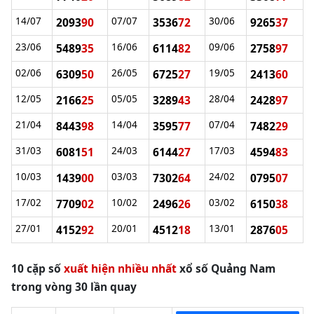
14/07
2093
90
07/07
3536
72
30/06
9265
37
23/06
5489
35
16/06
6114
82
09/06
2758
97
02/06
6309
50
26/05
6725
27
19/05
2413
60
12/05
2166
25
05/05
3289
43
28/04
2428
97
21/04
8443
98
14/04
3595
77
07/04
7482
29
31/03
6081
51
24/03
6144
27
17/03
4594
83
10/03
1439
00
03/03
7302
64
24/02
0795
07
17/02
7709
02
10/02
2496
26
03/02
6150
38
27/01
4152
92
20/01
4512
18
13/01
2876
05
10 cặp số
xuất hiện nhiều nhất
xổ số Quảng Nam
trong vòng 30 lần quay