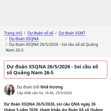
Trang chủ
Dự đoán xổ số
Dự đoán XSMT
Dự đoán XSQNA
Dự đoán XSQNA 26/5/2026 - Soi cầu xổ số Quảng
Nam 26-5
Dự đoán XSQNA 26/5/2026 - Soi cầu xổ
số Quảng Nam 26-5
Dự đoán bởi
Nhã Hương
Cập nhật vào lúc 16:40, 25/5/2026
Dự đoán XSQNA 26/5/2026, soi cầu QNA ngày 26
tháng 5 năm 2026, tham khảo dự đoán Xổ số Quảng