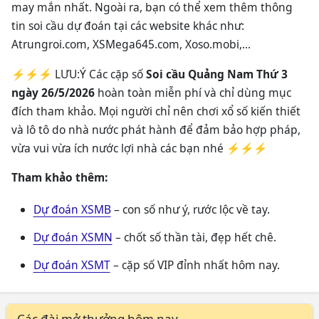
may mắn nhất. Ngoài ra, bạn có thể xem thêm thông
tin soi cầu dự đoán tại các website khác như:
Atrungroi.com, XSMega645.com, Xoso.mobi,...
⚡⚡⚡ LƯU:Ý Các cặp số
Soi cầu Quảng Nam Thứ 3
ngày 26/5/2026
hoàn toàn miễn phí và chỉ dùng mục
đích tham khảo. Mọi người chỉ nên chơi xổ số kiến thiết
và lô tô do nhà nước phát hành để đảm bảo hợp pháp,
vừa vui vừa ích nước lợi nhà các bạn nhé ⚡⚡⚡
Tham khảo thêm:
Dự đoán XSMB
– con số như ý, rước lộc về tay.
Dự đoán XSMN
– chốt số thần tài, đẹp hết chê.
Dự đoán XSMT
– cặp số VIP đỉnh nhất hôm nay.
Các đài mở thưởng hôm nay