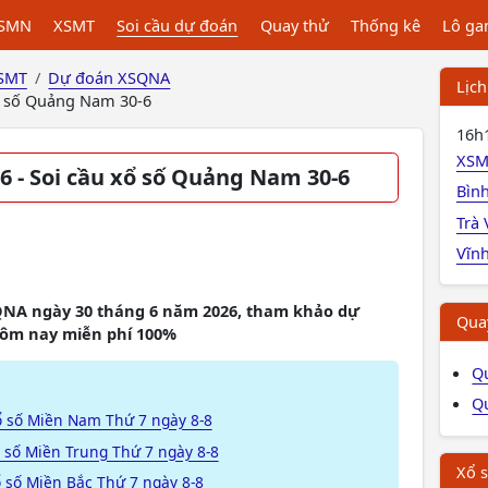
SMN
XSMT
Soi cầu dự đoán
Quay thử
Thống kê
Lô ga
SMT
Dự đoán XSQNA
Lịc
ổ số Quảng Nam 30-6
16h
XS
 - Soi cầu xổ số Quảng Nam 30-6
Bìn
Trà 
Vĩn
QNA ngày 30 tháng 6 năm 2026, tham khảo dự
Qua
ôm nay miễn phí 100%
Q
Q
ổ số Miền Nam Thứ 7 ngày 8-8
 số Miền Trung Thứ 7 ngày 8-8
Xổ 
 số Miền Bắc Thứ 7 ngày 8-8