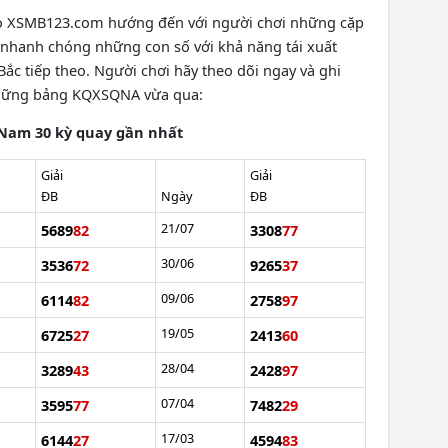
o XSMB123.com hướng đến với người chơi những cặp
 nhanh chóng những con số với khả năng tái xuất
ắc tiếp theo. Người chơi hãy theo dõi ngay và ghi
những bảng KQXSQNA vừa qua:
Nam 30 kỳ quay gần nhất
Giải
Giải
ĐB
Ngày
ĐB
21/07
5689
82
3308
77
30/06
3536
72
9265
37
09/06
6114
82
2758
97
19/05
6725
27
2413
60
28/04
3289
43
2428
97
07/04
3595
77
7482
29
17/03
6144
27
4594
83