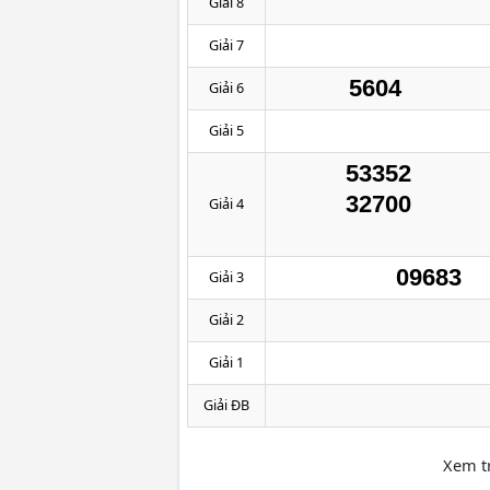
Giải 8
Giải 7
5604
Giải 6
Giải 5
53352
32700
Giải 4
09683
Giải 3
Giải 2
Giải 1
Giải ĐB
Xem tr