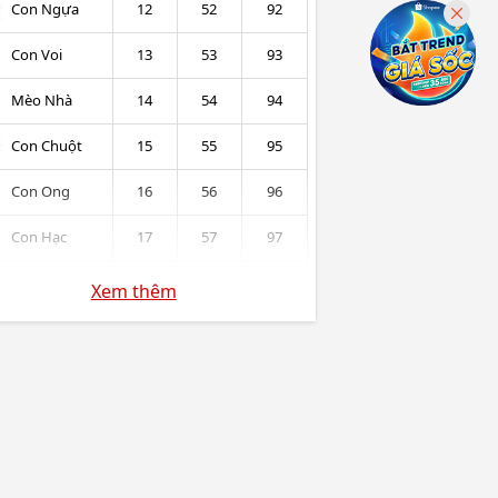
Con Ngựa
12
52
92
Con Voi
13
53
93
Mèo Nhà
14
54
94
Con Chuột
15
55
95
Con Ong
16
56
96
Con Hạc
17
57
97
Mèo Rừng
18
58
98
Xem thêm
Con Bướm
19
59
99
Con Rết
19
60
Cô Gái
21
61
Bồ Câu
22
62