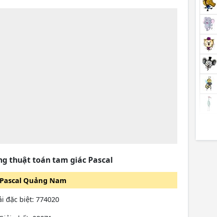
g thuật toán tam giác Pascal
 Pascal Quảng Nam
ải đặc biệt:
774020