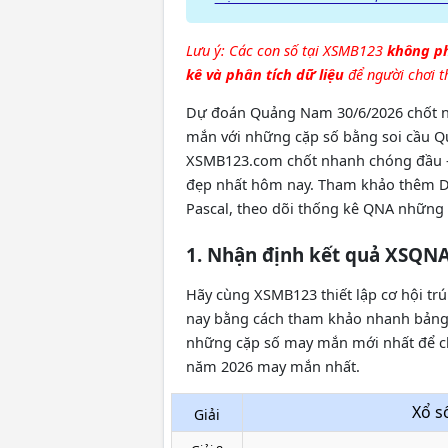
Lưu ý: Các con số tại XSMB123
không p
kê và phân tích dữ liệu
để người chơi 
Dự đoán Quảng Nam 30/6/2026 chốt ng
mắn với những cặp số bằng soi cầu 
XSMB123.com chốt nhanh chóng đầu - đuôi
đẹp nhất hôm nay. Tham khảo thêm D
Pascal, theo dõi thống kê QNA những 
1. Nhận định kết quả XSQNA
Hãy cùng XSMB123 thiết lập cơ hội tr
nay bằng cách tham khảo nhanh bản
những cặp số may mắn mới nhất để c
năm 2026 may mắn nhất.
Xổ s
Giải