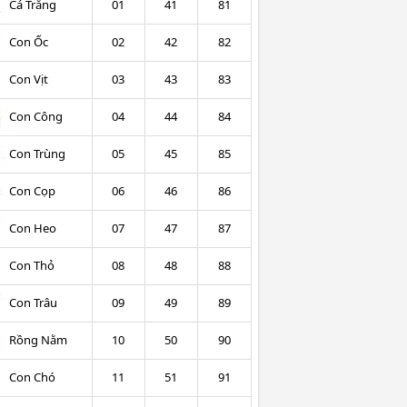
Cá Trắng
01
41
81
Con Ốc
02
42
82
Con Vịt
03
43
83
Con Công
04
44
84
Con Trùng
05
45
85
Con Cọp
06
46
86
Con Heo
07
47
87
Con Thỏ
08
48
88
15/16/pro/max/plus/promax
Con Trâu
09
49
89
Rồng Nằm
10
50
90
Con Chó
11
51
91