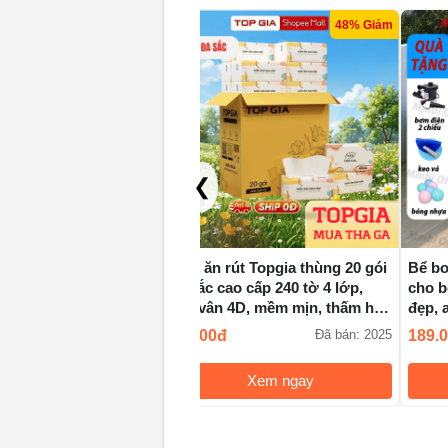
38% Giảm
48% Giảm
❮
ote) Gậy chụp ảnh
Giấy ăn rút Topgia thùng 20 gói
Bể bơ
chân A14 1M8 điều
đa sắc cao cấp 240 tờ 4 lớp,
cho b
a có phân loại đèn trợ
dập vân 4D, mềm mịn, thấm hút
đẹp, 
od chụp ảnh SPO1
tốt
lâu, r
95.000đ
189.
Đã bán: 179
Đã bán: 2025
Xem ngay
Xem ngay