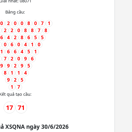
Giải nhất:
08071
Bảng cầu:
0
2
0
0
8
0
7
1
2
2
0
8
8
7
8
6
4
2
8
6
5
5
0
6
0
4
1
0
1
6
6
4
5
1
7
2
0
9
6
9
9
2
9
5
8
1
1
4
9
2
5
1
7
Kết quả tạo cầu:
17
71
quả XSQNA ngày 30/6/2026