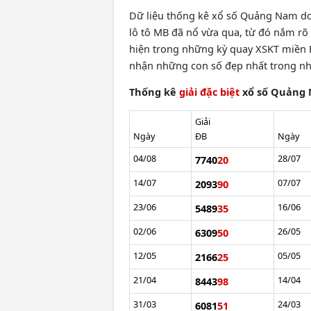
Dữ liệu thống kê xổ số Quảng Nam d
lô tô MB đã nổ vừa qua, từ đó nắm rõ
hiện trong những kỳ quay XSKT miền B
nhận những con số đẹp nhất trong 
Thống kê
giải đặc biệt
xổ số Quảng 
Giải
Ngày
ĐB
Ngày
04/08
28/07
7740
20
14/07
07/07
2093
90
23/06
16/06
5489
35
02/06
26/05
6309
50
12/05
05/05
2166
25
21/04
14/04
8443
98
31/03
24/03
6081
51