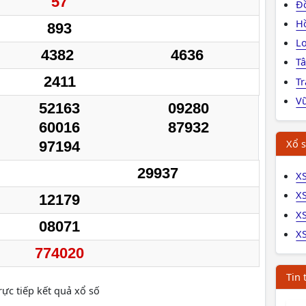
57
Đ
H
893
L
4382
4636
T
2411
Tr
V
52163
09280
60016
87932
Xổ 
97194
29937
X
X
12179
X
08071
X
774020
Tin 
ực tiếp kết quả xổ số