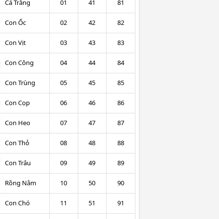
Cá Trắng
01
41
81
Con Ốc
02
42
82
Con Vịt
03
43
83
Con Công
04
44
84
Con Trùng
05
45
85
Con Cọp
06
46
86
Con Heo
07
47
87
Con Thỏ
08
48
88
Con Trâu
09
49
89
Rồng Nằm
10
50
90
Con Chó
11
51
91