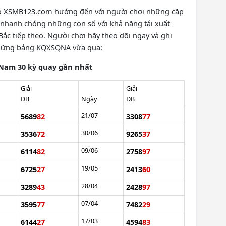
o XSMB123.com hướng đến với người chơi những cặp
 nhanh chóng những con số với khả năng tái xuất
ắc tiếp theo. Người chơi hãy theo dõi ngay và ghi
những bảng KQXSQNA vừa qua:
Nam 30 kỳ quay gần nhất
Giải
Giải
ĐB
Ngày
ĐB
21/07
5689
82
3308
77
30/06
3536
72
9265
37
09/06
6114
82
2758
97
19/05
6725
27
2413
60
28/04
3289
43
2428
97
07/04
3595
77
7482
29
17/03
6144
27
4594
83