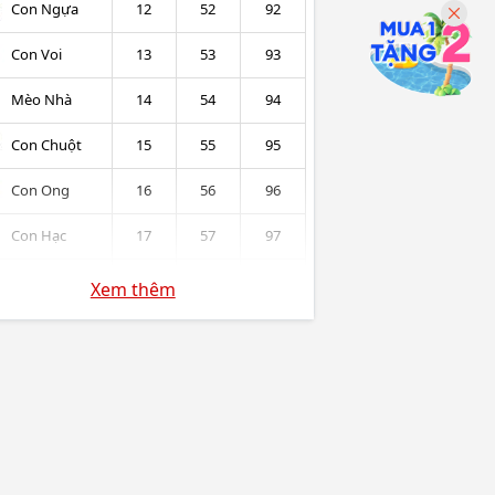
Con Ngựa
12
52
92
Con Voi
13
53
93
Mèo Nhà
14
54
94
Con Chuột
15
55
95
Con Ong
16
56
96
Con Hạc
17
57
97
Mèo Rừng
18
58
98
Xem thêm
Con Bướm
19
59
99
Con Rết
19
60
Cô Gái
21
61
Bồ Câu
22
62