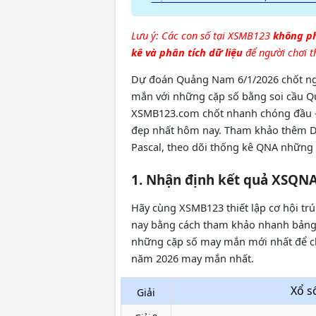
Lưu ý: Các con số tại XSMB123
không p
kê và phân tích dữ liệu
để người chơi 
Dự đoán Quảng Nam 6/1/2026 chốt nga
mắn với những cặp số bằng soi cầu 
XSMB123.com chốt nhanh chóng đầu - đuôi
đẹp nhất hôm nay. Tham khảo thêm D
Pascal, theo dõi thống kê QNA những 
1. Nhận định kết quả XSQNA
Hãy cùng XSMB123 thiết lập cơ hội tr
nay bằng cách tham khảo nhanh bản
những cặp số may mắn mới nhất để c
năm 2026 may mắn nhất.
Xổ s
Giải