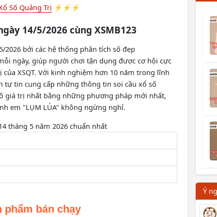
Xổ Số Quảng Trị
⚡⚡⚡
ngày 14/5/2026 cùng XSMB123
/2026 bởi các hệ thống phân tích số đẹp
ỗi ngày, giúp người chơi tận dụng được cơ hội cực
rị của XSQT. Với kinh nghiệm hơn 10 năm trong lĩnh
 tự tin cung cấp những thông tin soi cầu xổ số
tô giá trị nhất bằng những phương pháp mới nhất,
u anh em "LỤM LÚA" không ngừng nghỉ.
 14 tháng 5 năm 2026 chuẩn nhất
Ý ng
n phẩm bán chạy