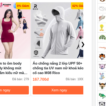
0% Giảm
42% Giảm
❯
to ôm body
Áo chống nắng 2 lớp UPF 50+
không mút
chống tia UV nam nữ khoá kéo
 kiểu nữ màu
cổ cao M08 Rico
i tiệc bigsize
167.700đ
Đã bán: 279
Đã bán: 10000
gay
Xem ngay