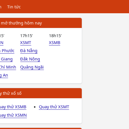
n
Tin tức
h mở thưởng hôm nay
15'
17h15'
18h15'
MN
XSMT
XSMB
h Phước
Đà Nẵng
 Giang
Đắk Nông
Chí Minh
Quảng Ngãi
g An
y thử xổ số
uay thử XSMB
Quay thử XSMT
uay thử XSMN