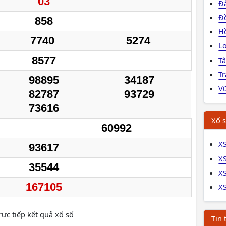
03
Đ
Đ
858
H
7740
5274
L
8577
T
Tr
98895
34187
V
82787
93729
73616
Xổ 
60992
X
93617
X
35544
X
167105
X
ực tiếp kết quả xổ số
Tin 