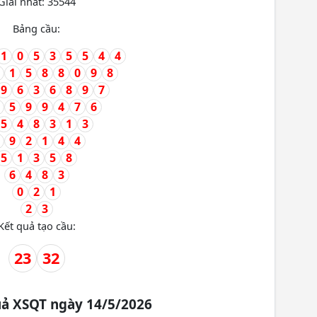
Giải nhất:
35544
Bảng cầu:
1
0
5
3
5
5
4
4
1
5
8
8
0
9
8
9
6
3
6
8
9
7
5
9
9
4
7
6
5
4
8
3
1
3
9
2
1
4
4
5
1
3
5
8
6
4
8
3
0
2
1
2
3
Kết quả tạo cầu:
23
32
uả XSQT ngày 14/5/2026