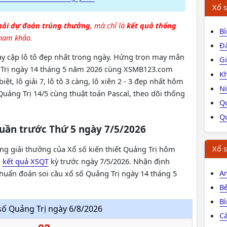
Xổ 
hải dự đoán trúng thưởng
, mà chỉ là
kết quả thống
B
tham khảo.
Đ
y cặp lô tô đẹp nhất trong ngày. Hứng trọn may mắn
Gi
 Trị ngày 14 tháng 5 năm 2026 cùng XSMB123.com
K
ệt, lô giải 7, lô tô 3 càng, lô xiên 2 - 3 đẹp nhất hôm
N
ảng Trị 14/5 cùng thuật toán Pascal, theo dõi thống
Q
Q
tuần trước Thứ 5 ngày 7/5/2026
Xổ 
ng giải thưởng của Xổ số kiến thiết Quảng Trị hôm
g
kết quả XSQT
kỳ trước ngày 7/5/2026. Nhận định
A
uẩn đoán soi cầu xổ số Quảng Trị ngày 14 tháng 5
Bế
B
số Quảng Trị ngày 6/8/2026
C