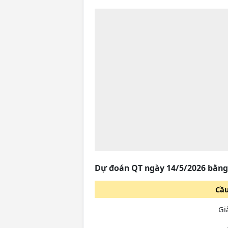
Dự đoán QT ngày 14/5/2026 bằng 
Cầu
Gi