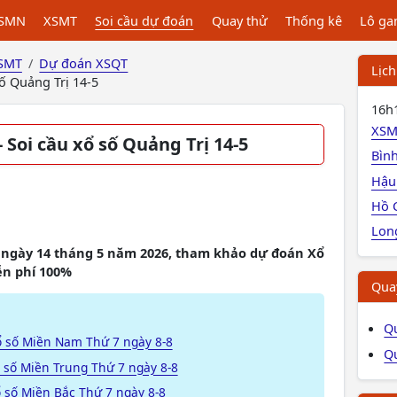
SMN
XSMT
Soi cầu dự đoán
Quay thử
Thống kê
Lô ga
SMT
Dự đoán XSQT
Lịc
ố Quảng Trị 14-5
16h
XS
 Soi cầu xổ số Quảng Trị 14-5
Bìn
Hậu
Hồ 
Lon
T ngày 14 tháng 5 năm 2026, tham khảo dự đoán Xổ
ễn phí 100%
Qua
Q
ổ số Miền Nam Thứ 7 ngày 8-8
Q
 số Miền Trung Thứ 7 ngày 8-8
 số Miền Bắc Thứ 7 ngày 8-8