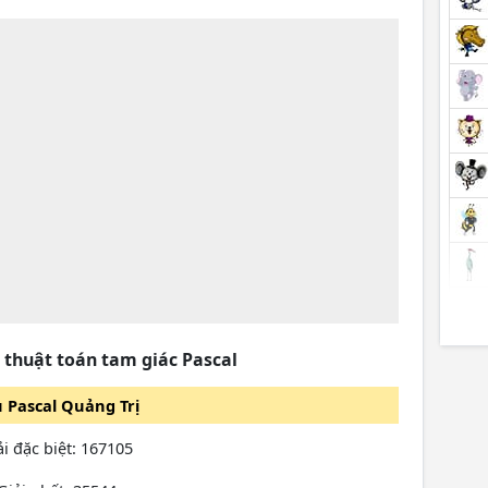
thuật toán tam giác Pascal
 Pascal Quảng Trị
ải đặc biệt:
167105