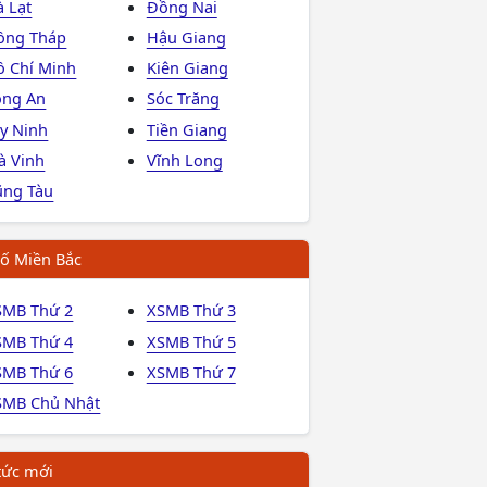
à Lạt
Đồng Nai
ồng Tháp
Hậu Giang
ồ Chí Minh
Kiên Giang
ong An
Sóc Trăng
ây Ninh
Tiền Giang
à Vinh
Vĩnh Long
ũng Tàu
số Miền Bắc
SMB Thứ 2
XSMB Thứ 3
SMB Thứ 4
XSMB Thứ 5
SMB Thứ 6
XSMB Thứ 7
SMB Chủ Nhật
tức mới