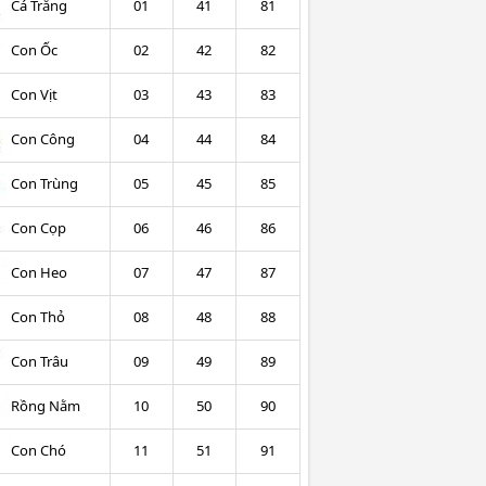
Cá Trắng
01
41
81
Con Ốc
02
42
82
Con Vịt
03
43
83
Con Công
04
44
84
Con Trùng
05
45
85
Con Cọp
06
46
86
Con Heo
07
47
87
Con Thỏ
08
48
88
Con Trâu
09
49
89
Rồng Nằm
10
50
90
Con Chó
11
51
91