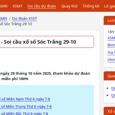
SMN
XSMT
Soi cầu dự đoán
Quay thử
Thống kê
Lô ga
XSMN
Dự đoán XSST
Lịc
số Sóc Trăng 29-10
16h
XS
 Soi cầu xổ số Sóc Trăng 29-10
Bìn
Trà 
Vĩn
T ngày 29 tháng 10 năm 2025, tham khảo dự đoán
Qua
y miễn phí 100%
Q
Q
ổ số Miền Nam Thứ 6 ngày 7-8
 số Miền Trung Thứ 6 ngày 7-8
Xổ 
 số Miền Bắc Thứ 6 ngày 7-8