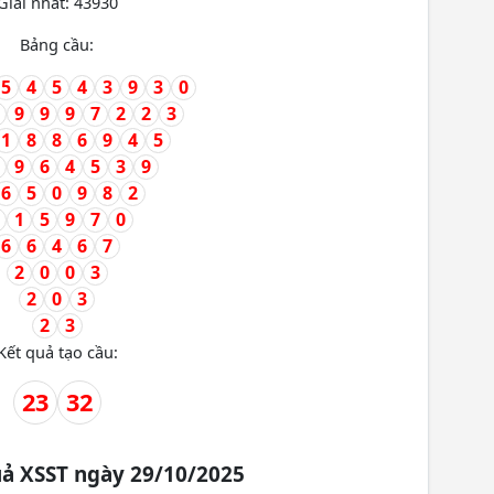
Giải nhất:
43930
Bảng cầu:
5
4
5
4
3
9
3
0
9
9
9
7
2
2
3
1
8
8
6
9
4
5
9
6
4
5
3
9
6
5
0
9
8
2
1
5
9
7
0
6
6
4
6
7
2
0
0
3
2
0
3
2
3
Kết quả tạo cầu:
23
32
uả XSST ngày 29/10/2025