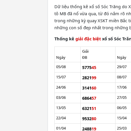
Dữ liệu thống kê xổ số Sóc Trăng do
tô MB đã nổ vừa qua, từ đó nắm rõ nh
trong những kỳ quay XSKT miền Bắc ti
những con số đẹp nhất trong những 
Thống kê
giải đặc biệt
xổ số Sóc Tră
Giải
Ngày
ĐB
Ngày
05/08
29/07
5775
45
15/07
08/07
2821
99
24/06
17/06
3141
60
03/06
27/05
6864
57
13/05
06/05
6321
51
22/04
15/04
9532
80
01/04
25/03
2488
19