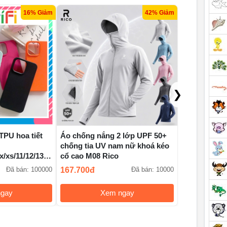
16% Giảm
42% Giảm
❯
TPU hoa tiết
Áo chống nắng 2 lớp UPF 50+
chống tia UV nam nữ khoá kéo
/x/xs/11/12/13/14/15/16/pro/max/plus/promax
cổ cao M08 Rico
167.700đ
Đã bán: 100000
Đã bán: 10000
gay
Xem ngay