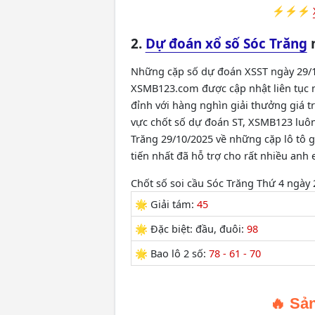
⚡⚡⚡
2.
Dự đoán xổ số Sóc Trăng
n
Những cặp số dự đoán XSST ngày 29/10
XSMB123.com được cập nhật liên tục m
đỉnh với hàng nghìn giải thưởng giá t
vực chốt số dự đoán ST, XSMB123 luôn
Trăng 29/10/2025 về những cặp lô tô 
tiến nhất đã hỗ trợ cho rất nhiều an
Chốt số soi cầu Sóc Trăng Thứ 4 ngày
🌟 Giải tám:
45
🌟 Đặc biệt: đầu, đuôi:
98
🌟 Bao lô 2 số:
78 - 61 - 70
🔥 Sả