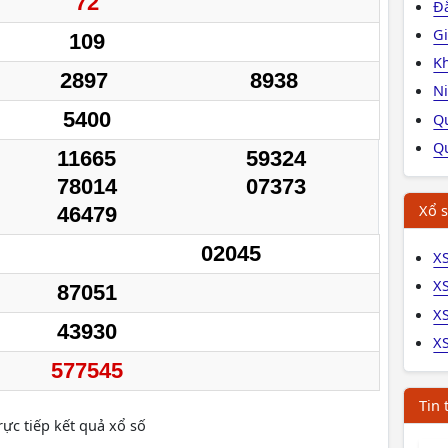
72
Đ
Gi
109
K
2897
8938
N
5400
Q
Q
11665
59324
78014
07373
Xổ 
46479
02045
X
X
87051
X
43930
X
577545
Tin 
ực tiếp kết quả xổ số