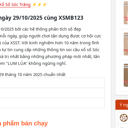
Xổ Số Sóc Trăng
⚡⚡⚡
gày 29/10/2025 cùng XSMB123
/2025 bởi các hệ thống phân tích số đẹp
ỗi ngày, giúp người chơi tận dụng được cơ hội cực
rị của XSST. Với kinh nghiệm hơn 10 năm trong lĩnh
 tự tin cung cấp những thông tin soi cầu xổ số Sóc
giá trị nhất bằng những phương pháp mới nhất, tân
h em "LỤM LÚA" không ngừng nghỉ.
 29 tháng 10 năm 2025 chuẩn nhất
Ý ng
n phẩm bán chạy