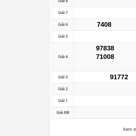
Giải 8
Giải 7
7408
Giải 6
Giải 5
97838
71008
Giải 4
91772
Giải 3
Giải 2
Giải 1
Giải ĐB
Xem tr