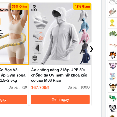
36% Giảm
42% Giảm
❯
Xo Bọc Vải
Áo chống nắng 2 lớp UPF 50+
Tập Gym Yoga
chống tia UV nam nữ khoá kéo
1.5–2.5kg
cổ cao M08 Rico
167.700đ
Đã bán: 719
Đã bán: 10000
gay
Xem ngay