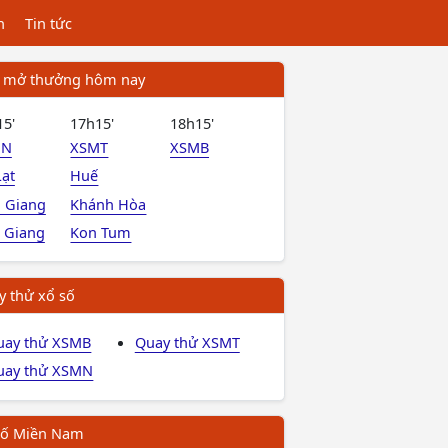
n
Tin tức
h mở thưởng hôm nay
15'
17h15'
18h15'
MN
XSMT
XSMB
Lạt
Huế
n Giang
Khánh Hòa
n Giang
Kon Tum
y thử xổ số
uay thử XSMB
Quay thử XSMT
uay thử XSMN
số Miền Nam