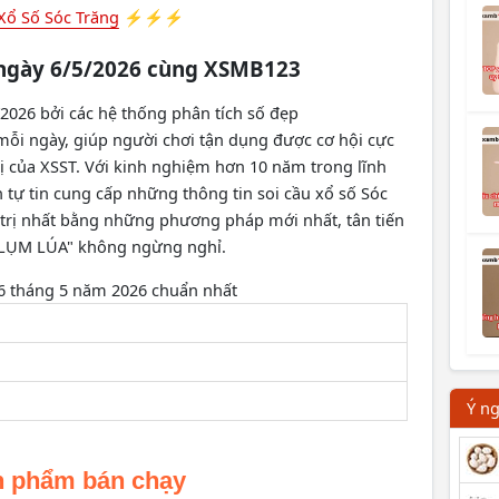
Xổ Số Sóc Trăng
⚡⚡⚡
gày 6/5/2026 cùng XSMB123
026 bởi các hệ thống phân tích số đẹp
ỗi ngày, giúp người chơi tận dụng được cơ hội cực
rị của XSST. Với kinh nghiệm hơn 10 năm trong lĩnh
 tự tin cung cấp những thông tin soi cầu xổ số Sóc
á trị nhất bằng những phương pháp mới nhất, tân tiến
 "LỤM LÚA" không ngừng nghỉ.
 6 tháng 5 năm 2026 chuẩn nhất
Ý ng
n phẩm bán chạy