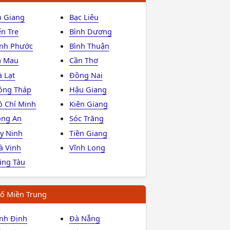
n Giang
Bạc Liêu
n Tre
Bình Dương
ình Phước
Bình Thuận
à Mau
Cần Thơ
à Lạt
Đồng Nai
ồng Tháp
Hậu Giang
ồ Chí Minh
Kiên Giang
ong An
Sóc Trăng
ây Ninh
Tiền Giang
à Vinh
Vĩnh Long
ũng Tàu
số Miền Trung
ình Định
Đà Nẵng