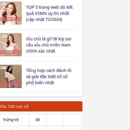
TOP 5 trang web dò kết
quả XSMN uy tín nhất
(cập nhật T2/2024)
Xỉu chủ là gì? Bí kíp soi
cầu xỉu chủ miền Nam
chính xác nhất
Tổng hợp cách đánh lô
và giải đặc biệt xổ số
phổ biến nhất
hĩa 100 con số
Trứng Vịt
00