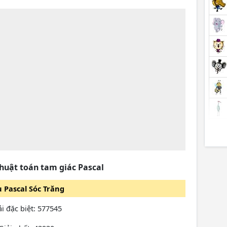
huật toán tam giác Pascal
 Pascal Sóc Trăng
ải đặc biệt:
577545