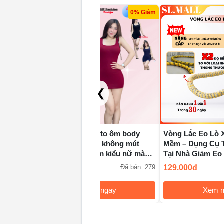
38% Giảm
0% Giảm
❮
hụp ảnh
Váy hai dây bản to ôm body
Vòng Lắc Eo Lò 
 điều
dáng ngắn body không mút
Mềm – Dụng Cụ 
omax
oại đèn trợ
không quần, đầm kiểu nữ màu
Tại Nhà Giảm Eo 
h SPO1
đen nâu sáng da đi tiệc bigsize
100.000đ
129.000đ
Đã bán: 179
Đã bán: 279
HP37
Xem ngay
Xem n