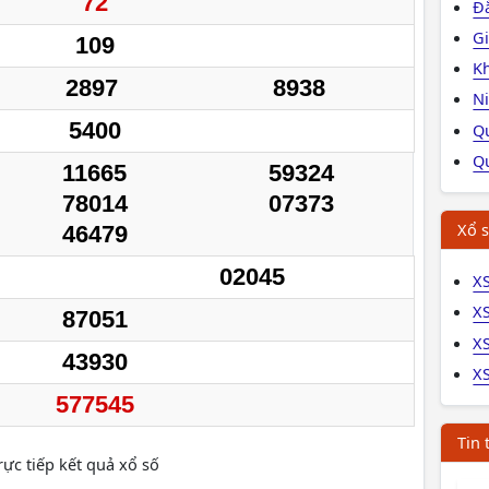
72
Đ
Gi
109
K
2897
8938
N
5400
Q
Q
11665
59324
78014
07373
Xổ 
46479
02045
X
X
87051
X
43930
X
577545
Tin 
ực tiếp kết quả xổ số