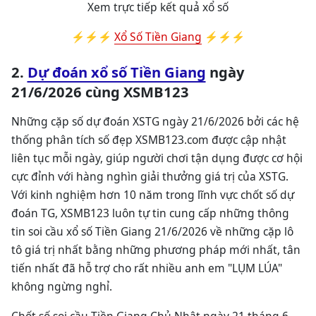
Xem trực tiếp kết quả xổ số
⚡⚡⚡
Xổ Số Tiền Giang
⚡⚡⚡
2.
Dự đoán xổ số Tiền Giang
ngày
21/6/2026 cùng XSMB123
Những cặp số dự đoán XSTG ngày 21/6/2026 bởi các hệ
thống phân tích số đẹp XSMB123.com được cập nhật
liên tục mỗi ngày, giúp người chơi tận dụng được cơ hội
cực đỉnh với hàng nghìn giải thưởng giá trị của XSTG.
Với kinh nghiệm hơn 10 năm trong lĩnh vực chốt số dự
đoán TG, XSMB123 luôn tự tin cung cấp những thông
tin soi cầu xổ số Tiền Giang 21/6/2026 về những cặp lô
tô giá trị nhất bằng những phương pháp mới nhất, tân
tiến nhất đã hỗ trợ cho rất nhiều anh em "LỤM LÚA"
không ngừng nghỉ.
Chốt số soi cầu Tiền Giang Chủ Nhật ngày 21 tháng 6