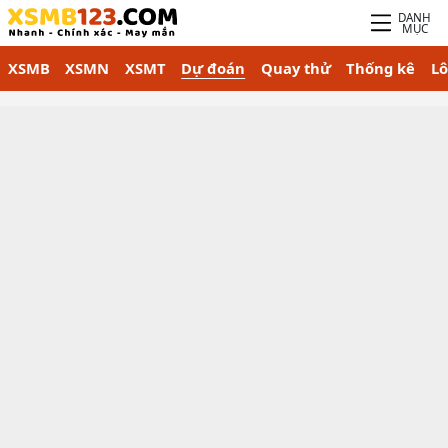
DANH
MỤC
XSMB
XSMN
XSMT
Dự đoán
Quay thử
Thống kê
Lô