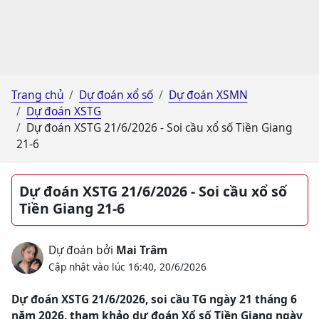
Trang chủ
Dự đoán xổ số
Dự đoán XSMN
Dự đoán XSTG
Dự đoán XSTG 21/6/2026 - Soi cầu xổ số Tiền Giang
21-6
Dự đoán XSTG 21/6/2026 - Soi cầu xổ số
Tiền Giang 21-6
Dự đoán bởi
Mai Trâm
Cập nhật vào lúc 16:40, 20/6/2026
Dự đoán XSTG 21/6/2026, soi cầu TG ngày 21 tháng 6
năm 2026, tham khảo dự đoán Xổ số Tiền Giang ngày