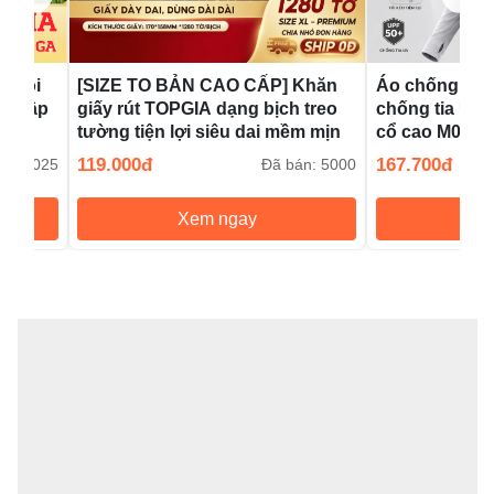
0 gói
[SIZE TO BẢN CAO CẤP] Khăn
Áo chống nắn
p, dập
giấy rút TOPGIA dạng bịch treo
chống tia UV
 tốt
tường tiện lợi siêu dai mềm mịn
cổ cao M08 R
119.000đ
167.700đ
án: 2025
Đã bán: 5000
Xem ngay
X