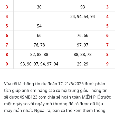
3
30
93
3
4
24, 94, 54, 94
4
5
54
5
6
66
76, 66
6
7
76, 78
97, 97
7
8
82, 88, 88
88, 88, 78
8
9
93, 90, 97, 94, 97, 94
29, 29
9
Vừa rồi là thông tin dự đoán TG 21/6/2026 được phân
tích giúp anh em nâng cao cơ hội trúng giải. Thông tin
sẽ được XSMB123.com chia sẻ hoàn toàn MIỄN PHÍ trước
một ngày so với ngày mở thưởng để có được dữ liệu
may mắn nhất. Ngoài ra, bạn có thể xem thêm thông