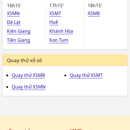
16h15'
17h15'
18h15'
XSMN
XSMT
XSMB
Đà Lạt
Huế
Kiên Giang
Khánh Hòa
Tiền Giang
Kon Tum
Quay thử xổ số
Quay thử XSMB
Quay thử XSMT
Quay thử XSMN