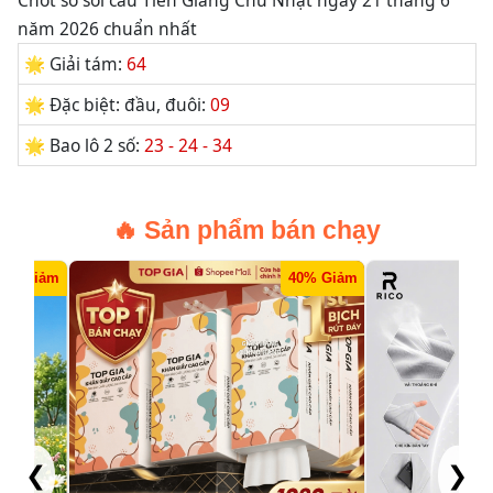
năm 2026 chuẩn nhất
🌟 Giải tám:
64
🌟 Đặc biệt: đầu, đuôi:
09
🌟 Bao lô 2 số:
23 - 24 - 34
🔥 Sản phẩm bán chạy
8% Giảm
40% Giảm
❮
❯