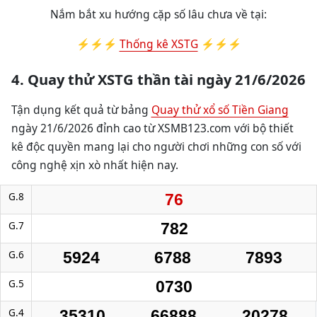
Nắm bắt xu hướng cặp số lâu chưa về tại:
⚡⚡⚡
Thống kê XSTG
⚡⚡⚡
4. Quay thử XSTG thần tài ngày 21/6/2026
Tận dụng kết quả từ bảng
Quay thử xổ số Tiền Giang
ngày 21/6/2026 đỉnh cao từ XSMB123.com với bộ thiết
kê độc quyền mang lại cho người chơi những con số với
công nghệ xịn xò nhất hiện nay.
G.8
76
G.7
782
G.6
5924
6788
7893
G.5
0730
G.4
35310
66888
20278