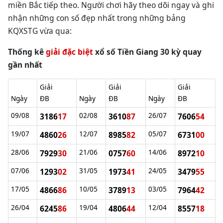
miền Bắc tiếp theo. Người chơi hãy theo dõi ngay và ghi
nhận những con số đẹp nhất trong những bảng
KQXSTG vừa qua:
Thống kê
giải đặc biệt
xổ số Tiền Giang 30 kỳ quay
gần nhất
Giải
Giải
Giải
Ngày
ĐB
Ngày
ĐB
Ngày
ĐB
09/08
3186
17
02/08
3610
87
26/07
7606
54
19/07
4860
26
12/07
8985
82
05/07
6731
00
28/06
7929
30
21/06
0757
60
14/06
8972
10
07/06
1293
02
31/05
1973
41
24/05
3479
55
17/05
4866
86
10/05
3789
13
03/05
7964
42
26/04
6245
86
19/04
4806
44
12/04
8557
18