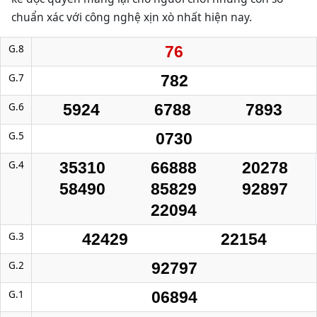
chuẩn xác với công nghệ xịn xò nhất hiện nay.
G.8
76
G.7
782
G.6
5924
6788
7893
G.5
0730
G.4
35310
66888
20278
58490
85829
92897
22094
G.3
42429
22154
G.2
92797
G.1
06894