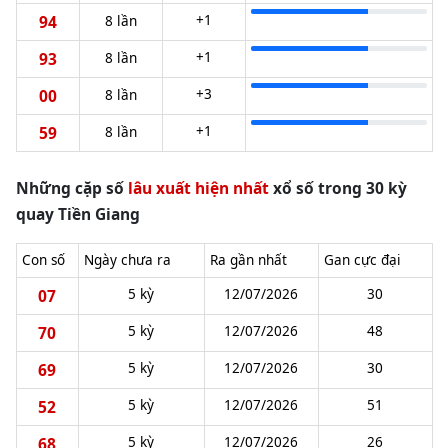
94
+1
8 lần
93
+1
8 lần
00
+3
8 lần
59
+1
8 lần
Những cặp số
lâu xuất hiện nhất
xổ số trong 30 kỳ
quay Tiền Giang
Con số
Ngày chưa ra
Ra gần nhất
Gan cực đại
07
5 kỳ
12/07/2026
30
70
5 kỳ
12/07/2026
48
69
5 kỳ
12/07/2026
30
52
5 kỳ
12/07/2026
51
68
5 kỳ
12/07/2026
26