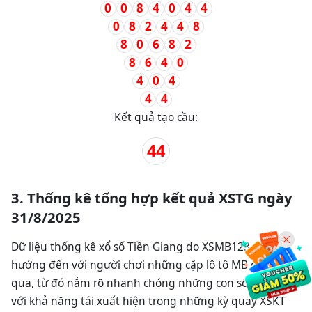
0
0
8
4
0
4
4
0
8
2
4
4
8
8
0
6
8
2
8
6
4
0
4
0
4
4
4
Kết quả tạo cầu:
44
3. Thống kê tổng hợp kết quả XSTG ngày
31/8/2025
Dữ liệu thống kê xổ số Tiền Giang do XSMB123.com
hướng đến với người chơi những cặp lô tô MB đã nổ vừa
qua, từ đó nắm rõ nhanh chóng những con số cực phẩm
với khả năng tái xuất hiện trong những kỳ quay XSKT