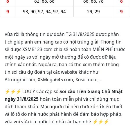
8
82, 88, 88
88, 88, 78
8
9
93, 90, 97, 94, 97, 94
29, 29
9
Vừa rồi là thông tin dự đoán TG 31/8/2025 được phân
tích giúp anh em nâng cao cơ hội trúng giải. Thông tin
sẽ được XSMB123.com chia sẻ hoàn toàn MIỄN PHÍ trước
một ngày so với ngày mở thưởng để có được dữ liệu
chính xác nhất. Ngoài ra, bạn có thể xem thêm thông
tin soi cầu dự đoán tại các website khác như:
Atrungroi.com, XSMega645.com, Xoso.mobi,...
⚡⚡⚡ LƯU:Ý Các cặp số
Soi cầu Tiền Giang Chủ Nhật
ngày 31/8/2025
hoàn toàn miễn phí và chỉ dùng mục
đích tham khảo. Mọi người chỉ nên chơi xổ số kiến thiết
và lô tô do nhà nước phát hành để đảm bảo hợp pháp,
vừa vui vừa ích nước lợi nhà các bạn nhé ⚡⚡⚡