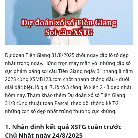
Dự đoán Tiền Giang 31/8/2025 chốt ngay cặp lô tô đẹp
nhất trong ngày. Hứng trọn may mắn với những cặp số
cực phẩm bằng soi cầu Tiền Giang ngày 31 tháng 8 năm
2025 cùng XSMB123.com chốt nhanh chóng đầu - đuôi
giải đặc biệt, lô giải 7, lô tô 3 càng, lô xiên 2 - 3 đẹp nhất
hôm nay. Tham khảo thêm Dự đoán xổ số Tiền Giang
31/8 cùng thuật toán Pascal, theo dõi thống kê TG
những con số đẹp nhất trúng thưởng cực khủng.
1. Nhận định kết quả XSTG tuần trước
Chủ Nhật ngày 24/8/2025