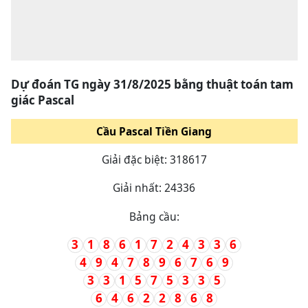
Dự đoán TG ngày 31/8/2025 bằng thuật toán tam
giác Pascal
Cầu Pascal Tiền Giang
Giải đặc biệt:
318617
Giải nhất:
24336
Bảng cầu:
3
1
8
6
1
7
2
4
3
3
6
4
9
4
7
8
9
6
7
6
9
3
3
1
5
7
5
3
3
5
6
4
6
2
2
8
6
8