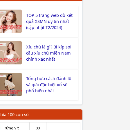
TOP 5 trang web dò kết
quả XSMN uy tín nhất
(cập nhật T2/2024)
Xỉu chủ là gì? Bí kíp soi
cầu xỉu chủ miền Nam
chính xác nhất
Tổng hợp cách đánh lô
và giải đặc biệt xổ số
phổ biến nhất
hĩa 100 con số
Trứng Vịt
00