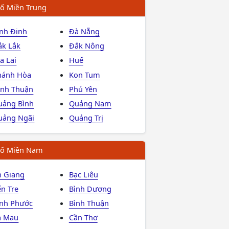
số Miền Trung
ình Định
Đà Nẵng
ắk Lắk
Đắk Nông
a Lai
Huế
hánh Hòa
Kon Tum
inh Thuận
Phú Yên
uảng Bình
Quảng Nam
uảng Ngãi
Quảng Trị
số Miền Nam
n Giang
Bạc Liêu
n Tre
Bình Dương
ình Phước
Bình Thuận
à Mau
Cần Thơ