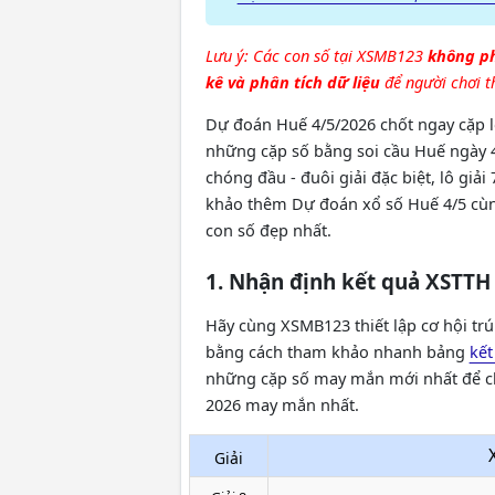
Lưu ý: Các con số tại XSMB123
không p
kê và phân tích dữ liệu
để người chơi 
Dự đoán Huế 4/5/2026 chốt ngay cặp l
những cặp số bằng soi cầu Huế ngày
chóng đầu - đuôi giải đặc biệt, lô giải
khảo thêm Dự đoán xổ số Huế 4/5 cùn
con số đẹp nhất.
1. Nhận định kết quả XSTTH
Hãy cùng XSMB123 thiết lập cơ hội tr
bằng cách tham khảo nhanh bảng
kết
những cặp số may mắn mới nhất để ch
2026 may mắn nhất.
Giải