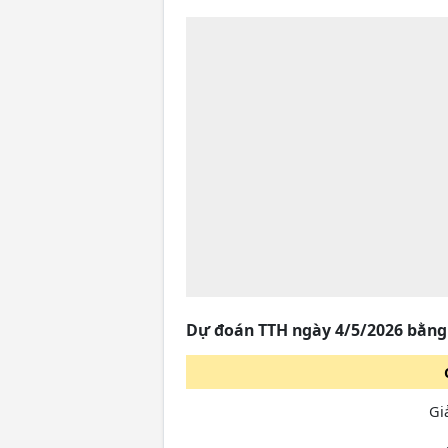
Dự đoán TTH ngày 4/5/2026 bằng 
Gi