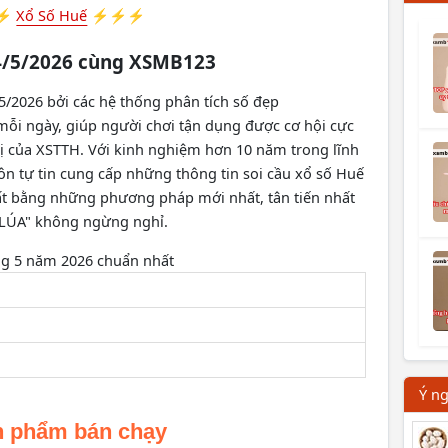
⚡
Xổ Số Huế
⚡⚡⚡
/5/2026 cùng XSMB123
/2026 bởi các hệ thống phân tích số đẹp
ỗi ngày, giúp người chơi tận dụng được cơ hội cực
rị của XSTTH. Với kinh nghiệm hơn 10 năm trong lĩnh
n tự tin cung cấp những thông tin soi cầu xổ số Huế
nhất bằng những phương pháp mới nhất, tân tiến nhất
 LÚA" không ngừng nghỉ.
ng 5 năm 2026 chuẩn nhất
Ý ng
n phẩm bán chạy