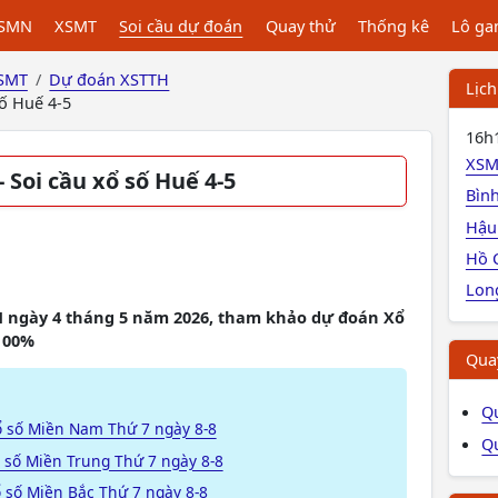
SMN
XSMT
Soi cầu dự đoán
Quay thử
Thống kê
Lô ga
SMT
Dự đoán XSTTH
Lịc
ố Huế 4-5
16h
XS
 Soi cầu xổ số Huế 4-5
Bìn
Hậu
Hồ 
Lon
TH ngày 4 tháng 5 năm 2026, tham khảo dự đoán Xổ
100%
Qua
Q
ổ số Miền Nam Thứ 7 ngày 8-8
Q
 số Miền Trung Thứ 7 ngày 8-8
 số Miền Bắc Thứ 7 ngày 8-8