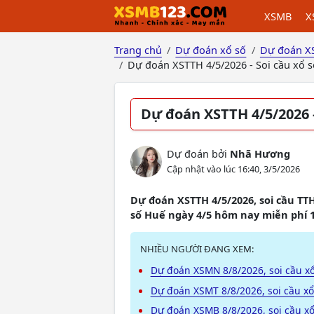
XSMB
X
Trang chủ
Dự đoán xổ số
Dự đoán X
Dự đoán XSTTH 4/5/2026 - Soi cầu xổ s
Dự đoán XSTTH 4/5/2026 -
Dự đoán bởi
Nhã Hương
Cập nhật vào lúc 16:40, 3/5/2026
Dự đoán XSTTH 4/5/2026, soi cầu T
số Huế ngày 4/5 hôm nay miễn phí 
NHIỀU NGƯỜI ĐANG XEM:
Dự đoán XSMN 8/8/2026, soi cầu x
Dự đoán XSMT 8/8/2026, soi cầu xổ
Dự đoán XSMB 8/8/2026, soi cầu xổ