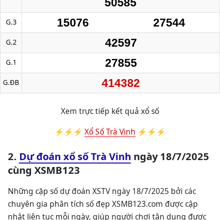
50585
15076
27544
G.3
42597
G.2
27855
G.1
414382
G.ĐB
Xem trực tiếp kết quả xổ số
⚡⚡⚡
Xổ Số Trà Vinh
⚡⚡⚡
2.
Dự đoán xổ số Trà Vinh
ngày 18/7/2025
cùng XSMB123
Những cặp số dự đoán XSTV ngày 18/7/2025 bởi các
chuyên gia phân tích số đẹp XSMB123.com được cập
nhật liên tục mỗi ngày, giúp người chơi tận dụng được