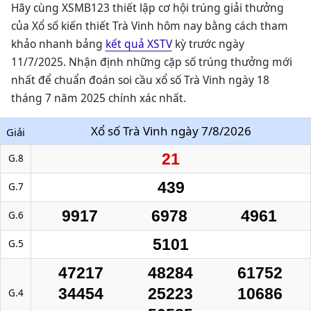
Hãy cùng XSMB123 thiết lập cơ hội trúng giải thưởng
của Xổ số kiến thiết Trà Vinh hôm nay bằng cách tham
khảo nhanh bảng
kết quả XSTV
kỳ trước ngày
11/7/2025. Nhận định những cặp số trúng thưởng mới
nhất để chuẩn đoán soi cầu xổ số Trà Vinh ngày 18
tháng 7 năm 2025 chính xác nhất.
Xổ số Trà Vinh ngày 7/8/2026
Giải
21
G.8
439
G.7
9917
6978
4961
G.6
5101
G.5
47217
48284
61752
34454
25223
10686
G.4