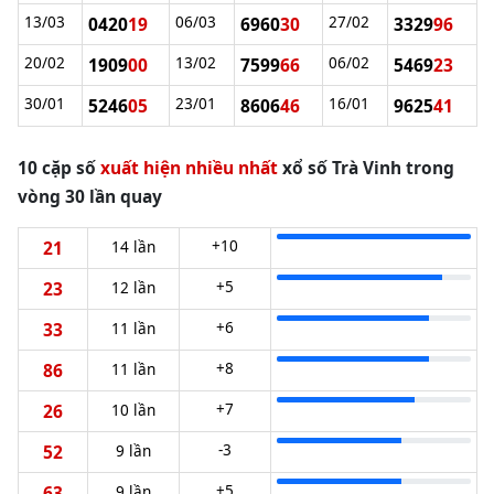
13/03
0420
19
06/03
6960
30
27/02
3329
96
20/02
1909
00
13/02
7599
66
06/02
5469
23
30/01
5246
05
23/01
8606
46
16/01
9625
41
10 cặp số
xuất hiện nhiều nhất
xổ số Trà Vinh trong
vòng 30 lần quay
21
+10
14 lần
23
+5
12 lần
33
+6
11 lần
86
+8
11 lần
26
+7
10 lần
52
-3
9 lần
63
+5
9 lần