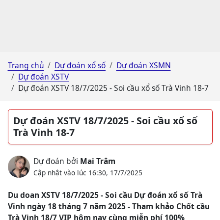
Trang chủ
Dự đoán xổ số
Dự đoán XSMN
Dự đoán XSTV
Dự đoán XSTV 18/7/2025 - Soi cầu xổ số Trà Vinh 18-7
Dự đoán XSTV 18/7/2025 - Soi cầu xổ số
Trà Vinh 18-7
Dự đoán bởi
Mai Trâm
Cập nhật vào lúc 16:30, 17/7/2025
Du doan XSTV 18/7/2025 - Soi cầu Dự đoán xổ số Trà
Vinh ngày 18 tháng 7 năm 2025 - Tham khảo Chốt cầu
Trà Vinh 18/7 VIP hôm nay cùng miễn phí 100%