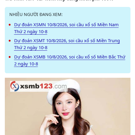
NHIỀU NGƯỜI ĐANG XEM:
Dự đoán XSMN 10/8/2026, soi cầu xổ số Miền Nam
Thứ 2 ngày 10-8
Dự đoán XSMT 10/8/2026, soi cầu xổ số Miền Trung
Thứ 2 ngày 10-8
Dự đoán XSMB 10/8/2026, soi cầu xổ số Miền Bắc Thứ
2 ngày 10-8