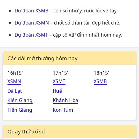
Dự đoán XSMB
– con số như ý, rước lộc về tay.
Dự đoán XSMN
– chốt số thần tài, đẹp hết chê.
Dự đoán XSMT
– cặp số VIP đỉnh nhất hôm nay.
Các đài mở thưởng hôm nay
16h15'
17h15'
18h15'
XSMN
XSMT
XSMB
Đà Lạt
Huế
Kiên Giang
Khánh Hòa
Tiền Giang
Kon Tum
Quay thử xổ số