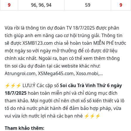
9
96, 96, 94
59
9
Vừa rồi là thông tin dự đoán TV 18/7/2025 được phân
tích giúp anh em nâng cao cơ hội trúng giải. Thông tin
sẽ được XSMB123.com chia sẻ hoàn toàn MIỄN PHÍ trước
một ngày so với ngày mở thưởng để có được dữ liệu
chính xác nhất. Ngoài ra, bạn có thể xem thêm thông
tin soi cầu dự đoán tại các website khác như:
Atrungroi.com, XSMega645.com, Xoso.mobi,...
⚡⚡⚡ LƯU:Ý Các cặp số
Soi cầu Trà Vinh Thứ 6 ngày
18/7/2025
hoàn toàn miễn phí và chỉ dùng mục đích
tham khảo. Mọi người chỉ nên chơi xổ số kiến thiết và lô
tô do nhà nước phát hành để đảm bảo hợp pháp, vừa
vui vừa ích nước lợi nhà các bạn nhé ⚡⚡⚡
Tham khảo thêm: