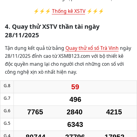
⚡⚡⚡
Thống kê XSTV
⚡⚡⚡
4. Quay thử XSTV thần tài ngày
28/11/2025
Tận dụng kết quả từ bảng
Quay thử xổ số Trà Vinh
ngày
28/11/2025 đỉnh cao từ XSMB123.com với bộ thiết kê
độc quyền mang lại cho người chơi những con số với
công nghệ xịn xò nhất hiện nay.
G.8
59
G.7
496
G.6
7765
2840
4215
G.5
6343
G.4