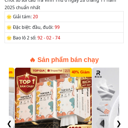
2025 chuẩn nhất
🌟 Giải tám:
20
🌟 Đặc biệt: đầu, đuôi:
99
🌟 Bao lô 2 số:
92 - 02 - 74
🔥 Sản phẩm bán chạy
% Giảm
40% Giảm
❮
❯