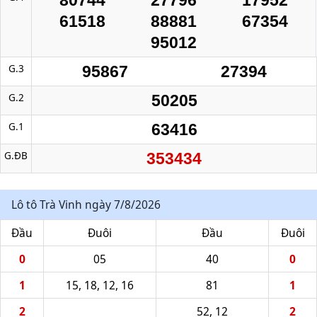
80744
27796
17952
61518
88881
67354
95012
G.3
95867
27394
G.2
50205
G.1
63416
G.ĐB
353434
Lô tô Trà Vinh ngày 7/8/2026
Đầu
Đuôi
Đầu
Đuôi
0
05
40
0
1
15, 18, 12, 16
81
1
2
52, 12
2