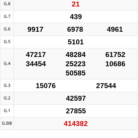
21
G.8
439
G.7
9917
6978
4961
G.6
5101
G.5
47217
48284
61752
34454
25223
10686
G.4
50585
15076
27544
G.3
42597
G.2
27855
G.1
414382
G.ĐB