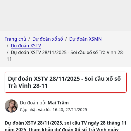
Trang chủ
Dự đoán xổ số
Dự đoán XSMN
Dự đoán XSTV
Dự đoán XSTV 28/11/2025 - Soi cầu xổ số Trà Vinh 28-
11
Dự đoán XSTV 28/11/2025 - Soi cầu xổ số
Trà Vinh 28-11
Dự đoán bởi
Mai Trâm
Cập nhật vào lúc 16:40, 27/11/2025
Dự đoán XSTV 28/11/2025, soi cầu TV ngày 28 tháng 11
năm 2025, tham khảo dự đoán Xổ số Trà Vinh ngày