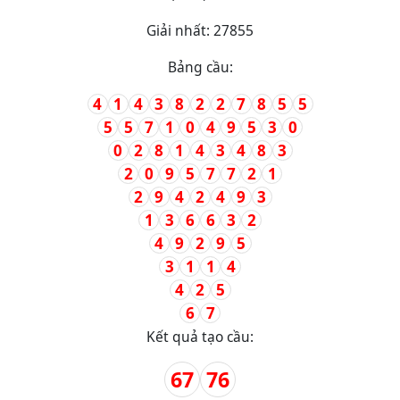
Giải nhất:
27855
Bảng cầu:
4
1
4
3
8
2
2
7
8
5
5
5
5
7
1
0
4
9
5
3
0
0
2
8
1
4
3
4
8
3
2
0
9
5
7
7
2
1
2
9
4
2
4
9
3
1
3
6
6
3
2
4
9
2
9
5
3
1
1
4
4
2
5
6
7
Kết quả tạo cầu:
67
76