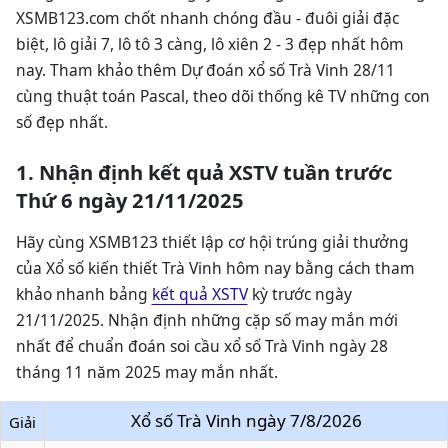
XSMB123.com chốt nhanh chóng đầu - đuôi giải đặc
biệt, lô giải 7, lô tô 3 càng, lô xiên 2 - 3 đẹp nhất hôm
nay. Tham khảo thêm Dự đoán xổ số Trà Vinh 28/11
cùng thuật toán Pascal, theo dõi thống kê TV những con
số đẹp nhất.
1. Nhận định kết quả XSTV tuần trước
Thứ 6 ngày 21/11/2025
Hãy cùng XSMB123 thiết lập cơ hội trúng giải thưởng
của Xổ số kiến thiết Trà Vinh hôm nay bằng cách tham
khảo nhanh bảng
kết quả XSTV
kỳ trước ngày
21/11/2025. Nhận định những cặp số may mắn mới
nhất để chuẩn đoán soi cầu xổ số Trà Vinh ngày 28
tháng 11 năm 2025 may mắn nhất.
Xổ số Trà Vinh ngày 7/8/2026
Giải