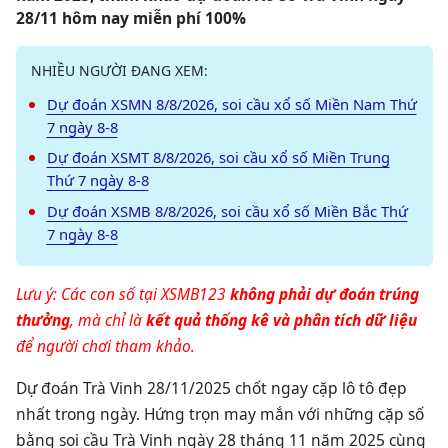
28/11 hôm nay miễn phí 100%
NHIỀU NGƯỜI ĐANG XEM:
Dự đoán XSMN 8/8/2026, soi cầu xổ số Miền Nam Thứ
7 ngày 8-8
Dự đoán XSMT 8/8/2026, soi cầu xổ số Miền Trung
Thứ 7 ngày 8-8
Dự đoán XSMB 8/8/2026, soi cầu xổ số Miền Bắc Thứ
7 ngày 8-8
Lưu ý: Các con số tại XSMB123
không phải dự đoán trúng
thưởng
, mà chỉ là
kết quả thống kê và phân tích dữ liệu
để người chơi tham khảo.
Dự đoán Trà Vinh 28/11/2025 chốt ngay cặp lô tô đẹp
nhất trong ngày. Hứng trọn may mắn với những cặp số
bằng soi cầu Trà Vinh ngày 28 tháng 11 năm 2025 cùng